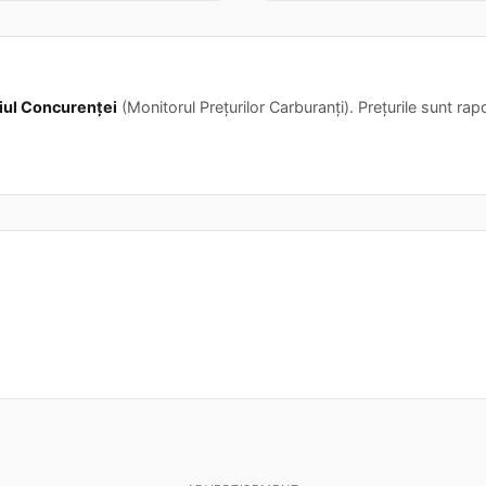
iul Concurenței
(Monitorul Prețurilor Carburanți). Prețurile sunt rapor