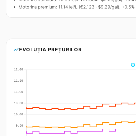
Motorina premium: 11.14 lei/L (€2.123 · $9.29/gal), +0.5% 
show_chart
EVOLUȚIA PREȚURILOR