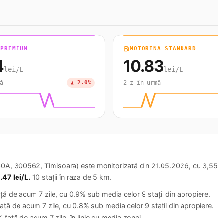
 PREMIUM
local_gas_station
MOTORINA STANDARD
4
10.83
lei/L
lei/L
ă
▲ 2.0%
2 z în urmă
0A, 300562, Timisoara) este monitorizată din 21.05.2026, cu 3,553 a
.47 lei/L.
10 stații în raza de 5 km.
ță de acum 7 zile, cu 0.9% sub media celor 9 stații din apropiere.
ață de acum 7 zile, cu 0.8% sub media celor 9 stații din apropiere.
față de acum 7 zile, în linie cu media zonei.