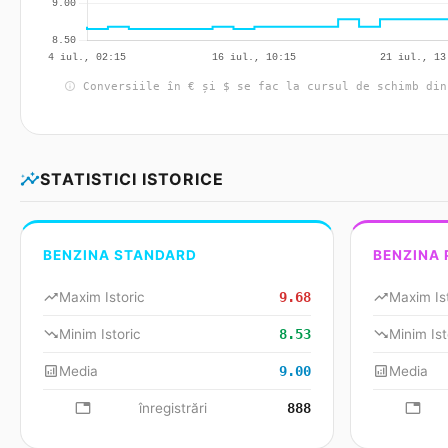
info
Conversiile în € și $ se fac la cursul de schimb din
insights
STATISTICI ISTORICE
BENZINA STANDARD
BENZINA
trending_up
Maxim Istoric
9.68
trending_up
Maxim Is
trending_down
Minim Istoric
8.53
trending_down
Minim Ist
analytics
Media
9.00
analytics
Media
database
înregistrări
888
databa