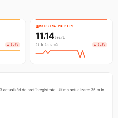
local_gas_station
MOTORINA PREMIUM
11.14
lei/L
▲ 5.4%
21 h în urmă
▲ 0.5%
ctualizări de preț înregistrate. Ultima actualizare: 35 m în