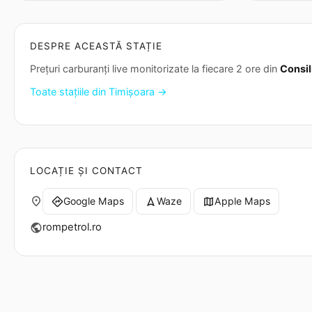
DESPRE ACEASTĂ STAȚIE
Prețuri carburanți live monitorizate la fiecare 2 ore din
Consil
Toate stațiile din Timișoara →
LOCAȚIE ȘI CONTACT
place
Google Maps
Waze
Apple Maps
directions
navigation
map
rompetrol.ro
public