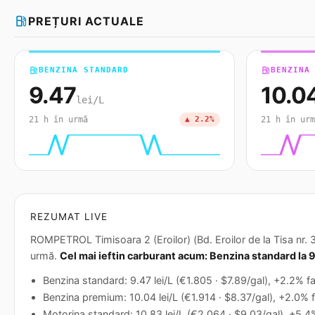
local_gas_station
PREȚURI ACTUALE
local_gas_station
BENZINA STANDARD
local_gas_station
BENZINA
9.47
10.0
lei/L
21 h în urmă
▲ 2.2%
21 h în urm
REZUMAT LIVE
ROMPETROL Timisoara 2 (Eroilor) (Bd. Eroilor de la Tisa nr. 3
urmă.
Cel mai ieftin carburant acum: Benzina standard la 9
Benzina standard: 9.47 lei/L (€1.805 · $7.89/gal), +2.2% fa
Benzina premium: 10.04 lei/L (€1.914 · $8.37/gal), +2.0% f
Motorina standard: 10.83 lei/L (€2.064 · $9.03/gal), +5.4% 