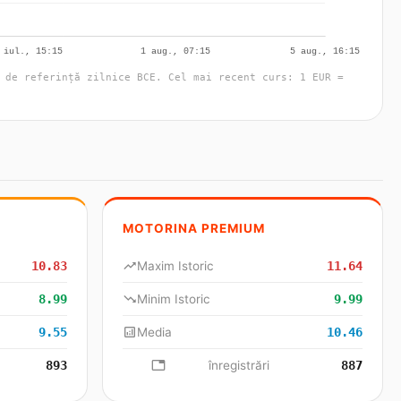
 de referință zilnice BCE. Cel mai recent curs: 1 EUR =
MOTORINA PREMIUM
10.83
trending_up
Maxim Istoric
11.64
8.99
trending_down
Minim Istoric
9.99
9.55
analytics
Media
10.46
893
database
înregistrări
887