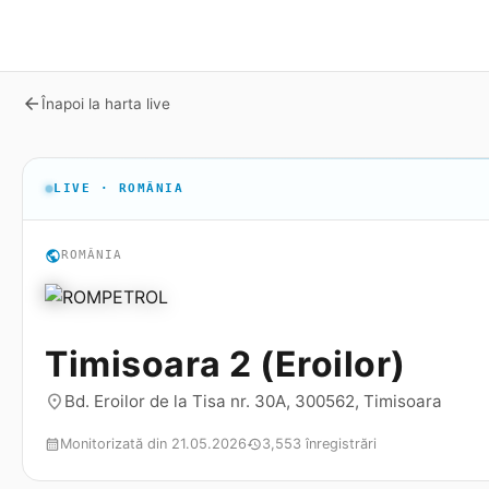
arrow_back
Înapoi la harta live
LIVE · ROMÂNIA
public
ROMÂNIA
Timisoara 2 (Eroilor)
Bd. Eroilor de la Tisa nr. 30A, 300562, Timisoara
place
Monitorizată din 21.05.2026
3,553 înregistrări
calendar_month
history