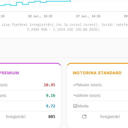
 ziua fiecărei înregistrări (nu la cursul curent). Sursă: ratele
5.2469 RON · 1.1554 USD (05.08.2026).
 PREMIUM
MOTORINA STANDARD
toric
10.45
trending_up
Maxim Istoric
oric
9.16
trending_down
Minim Istoric
9.72
analytics
Media
se
înregistrări
885
database
înregistrări