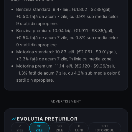
Benzina standard: 9.47 lei/L (€1.802 · $7.88/gal),
+0.5% față de acum 7 zile, cu 0.9% sub media celor
9 stații din apropiere.
Benzina premium: 10.04 lei/L (€1.911 · $8.35/gal),
+0.5% față de acum 7 zile, cu 0.8% sub media celor
9 stații din apropiere.
Motorina standard: 10.83 lei/L (€2.061 · $9.01/gal),
+3.3% față de acum 7 zile, în linie cu media zonei.
Motorina premium: 11.14 lei/L (€2.120 · $9.26/gal),
-1.3% față de acum 7 zile, cu 4.2% sub media celor 8
stații din apropiere.
ADVERTISEMENT
show_chart
EVOLUȚIA PREȚURILOR
7
30
90
6
TOT
ZILE
ZILE
ZILE
LUNI
ISTORICUL