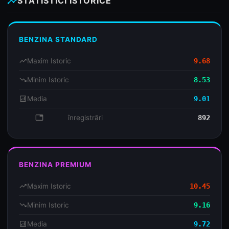
insights
STATISTICI ISTORICE
BENZINA STANDARD
trending_up
Maxim Istoric
9.68
trending_down
Minim Istoric
8.53
analytics
Media
9.01
database
înregistrări
892
BENZINA PREMIUM
trending_up
Maxim Istoric
10.45
trending_down
Minim Istoric
9.16
analytics
Media
9.72