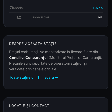
analytics
Media
10.46
database
înregistrări
891
DESPRE ACEASTĂ STAȚIE
Prețuri carburanți live monitorizate la fiecare 2 ore din
Consiliul Concurenței
(Monitorul Prețurilor Carburanți).
Prețurile sunt raportate de operatorii stațiilor și
verificate prin canale oficiale.
Toate stațiile din Timișoara →
LOCAȚIE ȘI CONTACT