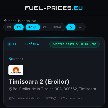
FUEL-PRICES
.EU
arrow_back
Înapoi la harta live
EN
RO
RON/L
€/L
$/GAL
dark_mode
light_mode
LIVE · ROMÂNIA
update
Actualizat: 59 m în urmă
public
ROMÂNIA
Timisoara 2 (Eroilor)
Bd. Eroilor de la Tisa nr. 30A, 300562, Timisoara
place
Monitorizată din 21.05.2026
3,569 înregistrări
calendar_month
history