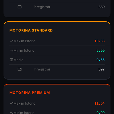
database
înregistrări
889
MOTORINA STANDARD
trending_up
Maxim Istoric
10.83
trending_down
Minim Istoric
8.99
analytics
Media
9.55
database
înregistrări
897
MOTORINA PREMIUM
trending_up
Maxim Istoric
11.64
trending_down
Minim Istoric
9.99