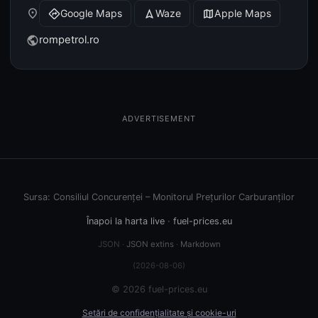
place
Google Maps
Waze
Apple Maps
directions
navigation
map
rompetrol.ro
public
ADVERTISEMENT
Sursa: Consiliul Concurenței – Monitorul Prețurilor Carburanților
Înapoi la harta live
·
fuel-prices.eu
JSON ·
JSON extins
·
Markdown
(2026-08-06)
© 2026 fuel-prices.eu
Setări de confidențialitate și cookie-uri