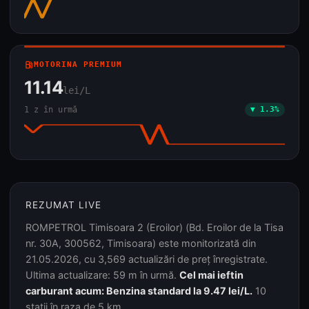
local_gas_station
MOTORINA PREMIUM
11.14
lei/L
1 z în urmă
▼ 1.3%
REZUMAT LIVE
ROMPETROL Timisoara 2 (Eroilor) (Bd. Eroilor de la Tisa
nr. 30A, 300562, Timisoara) este monitorizată din
21.05.2026, cu 3,569 actualizări de preț înregistrate.
Ultima actualizare: 59 m în urmă.
Cel mai ieftin
carburant acum: Benzina standard la 9.47 lei/L.
10
stații în raza de 5 km.