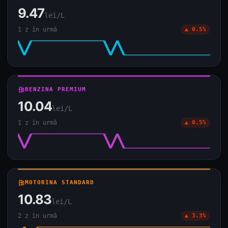
9.47
lei/L
1 z în urmă
▲ 0.5%
local_gas_station
BENZINA PREMIUM
10.04
lei/L
1 z în urmă
▲ 0.5%
local_gas_station
MOTORINA STANDARD
10.83
lei/L
2 z în urmă
▲ 3.3%