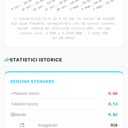
info
Conversiile în € și $ se fac la cursul de schimb
din ziua fiecărei înregistrări (nu la cursul curent).
Sursă: ratele de referință zilnice BCE. Cel mai
recent curs: 1 EUR = 5.2525 RON · 1.1535 USD
(07.08.2026).
insights
STATISTICI ISTORICE
BENZINA STANDARD
trending_up
Maxim Istoric
9.68
trending_down
Minim Istoric
8.53
analytics
Media
9.02
database
înregistrări
918