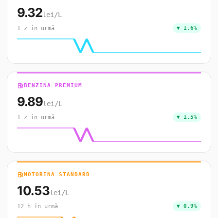
9.32
lei/L
1 z în urmă
▼ 1.6%
local_gas_station
BENZINA PREMIUM
9.89
lei/L
1 z în urmă
▼ 1.5%
local_gas_station
MOTORINA STANDARD
10.53
lei/L
12 h în urmă
▼ 0.9%