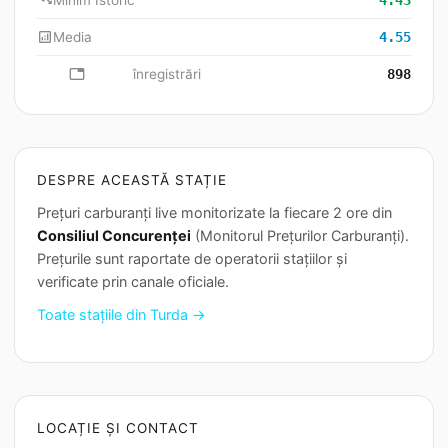
trending_down
Minim Istoric
4.43
analytics
Media
4.55
database
înregistrări
898
DESPRE ACEASTĂ STAȚIE
Prețuri carburanți live monitorizate la fiecare 2 ore din
Consiliul Concurenței
(Monitorul Prețurilor Carburanți).
Prețurile sunt raportate de operatorii stațiilor și
verificate prin canale oficiale.
Toate stațiile din Turda →
LOCAȚIE ȘI CONTACT