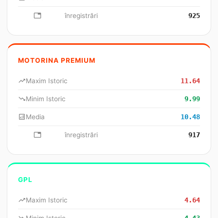
database
înregistrări
925
MOTORINA PREMIUM
trending_up
Maxim Istoric
11.64
trending_down
Minim Istoric
9.99
analytics
Media
10.48
database
înregistrări
917
GPL
trending_up
Maxim Istoric
4.64