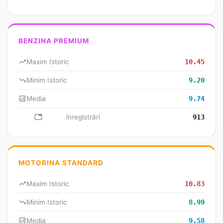
BENZINA PREMIUM
trending_up
Maxim Istoric
10.45
trending_down
Minim Istoric
9.20
analytics
Media
9.74
database
înregistrări
913
MOTORINA STANDARD
trending_up
Maxim Istoric
10.83
trending_down
Minim Istoric
8.99
analytics
Media
9.58