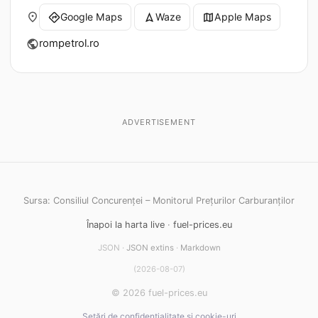
place
Google Maps
Waze
Apple Maps
directions
navigation
map
rompetrol.ro
public
ADVERTISEMENT
Sursa: Consiliul Concurenței – Monitorul Prețurilor Carburanților
Înapoi la harta live
·
fuel-prices.eu
JSON ·
JSON extins
·
Markdown
(2026-08-07)
© 2026 fuel-prices.eu
Setări de confidențialitate și cookie-uri