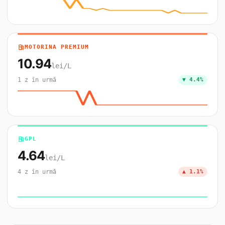
local_gas_station
MOTORINA PREMIUM
10.94
lei/L
1 z în urmă
▼ 4.4%
local_gas_station
GPL
4.64
lei/L
4 z în urmă
▲ 1.1%