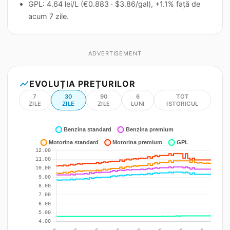
GPL: 4.64 lei/L (€0.883 · $3.86/gal), +1.1% față de
acum 7 zile.
ADVERTISEMENT
show_chart
EVOLUȚIA PREȚURILOR
7
30
90
6
TOT
ZILE
ZILE
ZILE
LUNI
ISTORICUL