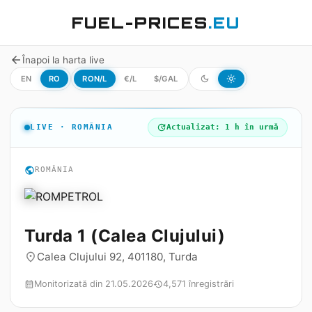
FUEL-PRICES
.EU
arrow_back
Înapoi la harta live
EN
RO
RON/L
€/L
$/GAL
dark_mode
light_mode
LIVE · ROMÂNIA
update
Actualizat: 1 h în urmă
public
ROMÂNIA
Turda 1 (Calea Clujului)
Calea Clujului 92, 401180, Turda
place
Monitorizată din 21.05.2026
4,571 înregistrări
calendar_month
history