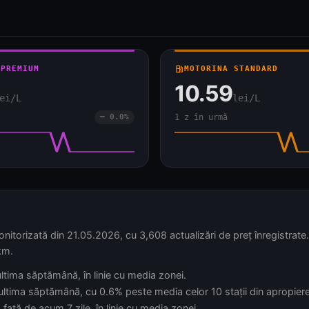
 PREMIUM
local_gas_station
MOTORINA STANDARD
10.59
ei/L
lei/L
━ 0.0%
1 z în urmă
zată din 21.05.2026, cu 3,608 actualizări de preț înregistrate. U
km.
 ultima săptămână, în linie cu media zonei.
n ultima săptămână, cu 0.6% peste media celor 10 stații din apropiere
față de acum 7 zile, în linie cu media zonei.