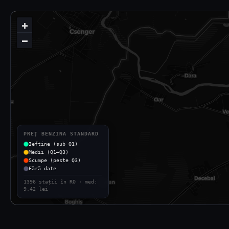
+
−
PREȚ BENZINA STANDARD
Ieftine (sub Q1)
Medii (Q1–Q3)
Scumpe (peste Q3)
Fără date
1396 stații în RO · med:
9.42 lei