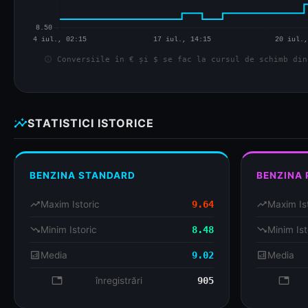
info
Conversiile în € și $ se fac la cursul de schimb din
insights
STATISTICI ISTORICE
BENZINA STANDARD
BENZINA
trending_up
Maxim Istoric
9.64
trending_up
Maxim Is
trending_down
Minim Istoric
8.48
trending_down
Minim Ist
analytics
Media
9.02
analytics
Media
database
înregistrări
905
databa