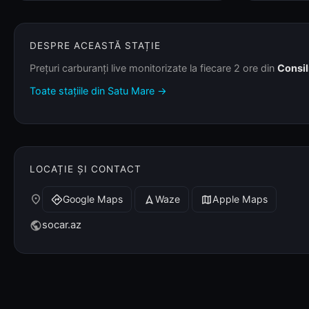
DESPRE ACEASTĂ STAȚIE
Prețuri carburanți live monitorizate la fiecare 2 ore din
Consil
Toate stațiile din Satu Mare →
LOCAȚIE ȘI CONTACT
place
Google Maps
Waze
Apple Maps
directions
navigation
map
socar.az
public