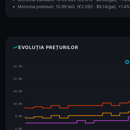
Motorina premium: 10.99 lei/L (€2.092 · $9.14/gal), +1.4% 
show_chart
EVOLUȚIA PREȚURILOR