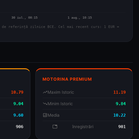
 de referință zilnice BCE. Cel mai recent curs: 1 EUR =
MOTORINA PREMIUM
10.79
trending_up
Maxim Istoric
11.19
9.04
trending_down
Minim Istoric
9.84
9.60
analytics
Media
10.22
906
database
înregistrări
901