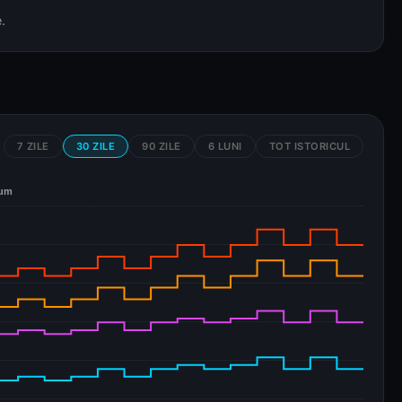
.
7 ZILE
30 ZILE
90 ZILE
6 LUNI
TOT ISTORICUL