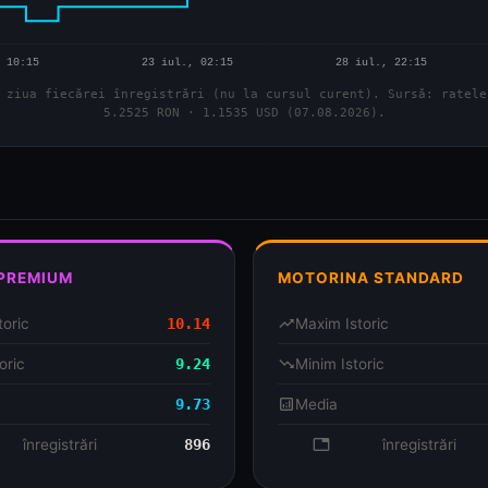
 ziua fiecărei înregistrări (nu la cursul curent). Sursă: ratele
5.2525 RON · 1.1535 USD (07.08.2026).
 PREMIUM
MOTORINA STANDARD
toric
10.14
trending_up
Maxim Istoric
oric
9.24
trending_down
Minim Istoric
9.73
analytics
Media
se
înregistrări
896
database
înregistrări