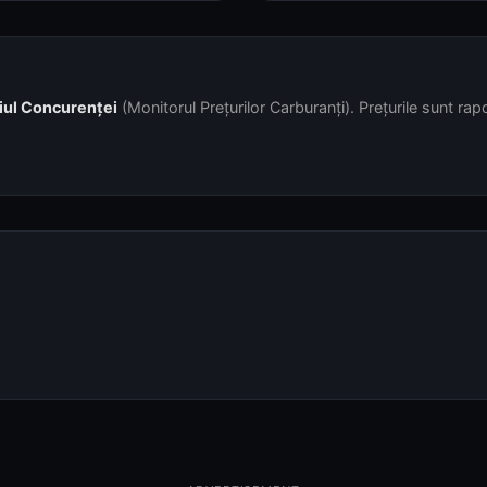
iul Concurenței
(Monitorul Prețurilor Carburanți). Prețurile sunt rapor