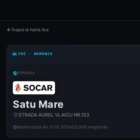
arrow_back
Înapoi la harta live
LIVE · ROMÂNIA
public
ROMÂNIA
Satu Mare
STRADA AUREL VLAICU NR.153
place
Monitorizată din 21.05.2026
3,608 înregistrări
calendar_month
history