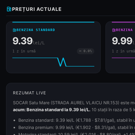
local_gas_station
PREȚURI ACTUALE
local_gas_station
BENZINA STANDARD
local_gas_station
BENZINA
9.39
9.99
lei/L
l
1 z în urmă
━ 0.0%
1 z în urmă
REZUMAT LIVE
SOCAR Satu Mare (STRADA AUREL VLAICU NR.153) este monitori
acum: Benzina standard la 9.39 lei/L.
10 stații în raza de 5 
Benzina standard: 9.39 lei/L (€1.788 · $7.81/gal), stabil în
Benzina premium: 9.99 lei/L (€1.902 · $8.31/gal), stabil î
Motorina standard: 10.59 lei/L (€2.016 · $8.80/gal), +1.4% 