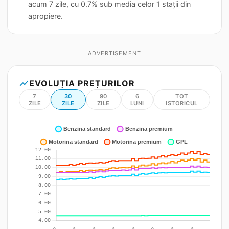
acum 7 zile, cu 0.7% sub media celor 1 stații din
apropiere.
ADVERTISEMENT
show_chart
EVOLUȚIA PREȚURILOR
7
30
90
6
TOT
ZILE
ZILE
ZILE
LUNI
ISTORICUL