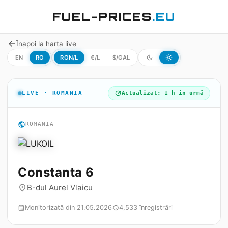
FUEL-PRICES
.EU
arrow_back
Înapoi la harta live
EN
RO
RON/L
€/L
$/GAL
dark_mode
light_mode
LIVE · ROMÂNIA
update
Actualizat: 1 h în urmă
public
ROMÂNIA
Constanta 6
B-dul Aurel Vlaicu
place
Monitorizată din 21.05.2026
4,533 înregistrări
calendar_month
history