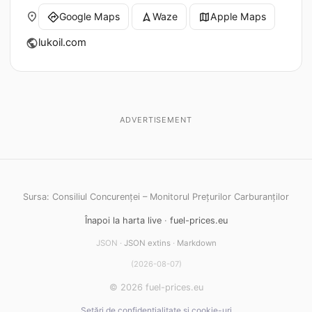
place
Google Maps
Waze
Apple Maps
directions
navigation
map
lukoil.com
public
ADVERTISEMENT
Sursa: Consiliul Concurenței – Monitorul Prețurilor Carburanților
Înapoi la harta live
·
fuel-prices.eu
JSON ·
JSON extins
·
Markdown
(2026-08-07)
© 2026 fuel-prices.eu
Setări de confidențialitate și cookie-uri