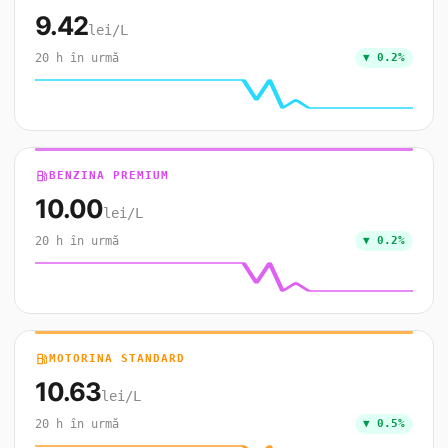
9.42
lei/L
20 h în urmă
▼ 0.2%
local_gas_station
BENZINA PREMIUM
10.00
lei/L
20 h în urmă
▼ 0.2%
local_gas_station
MOTORINA STANDARD
10.63
lei/L
20 h în urmă
▼ 0.5%