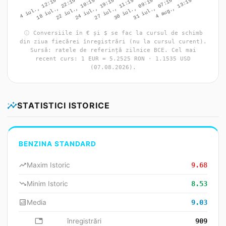
info
Conversiile în € și $ se fac la cursul de schimb
din ziua fiecărei înregistrări (nu la cursul curent).
Sursă: ratele de referință zilnice BCE. Cel mai
recent curs: 1 EUR = 5.2525 RON · 1.1535 USD
(07.08.2026).
insights
STATISTICI ISTORICE
BENZINA STANDARD
trending_up
Maxim Istoric
9.68
trending_down
Minim Istoric
8.53
analytics
Media
9.03
database
înregistrări
909