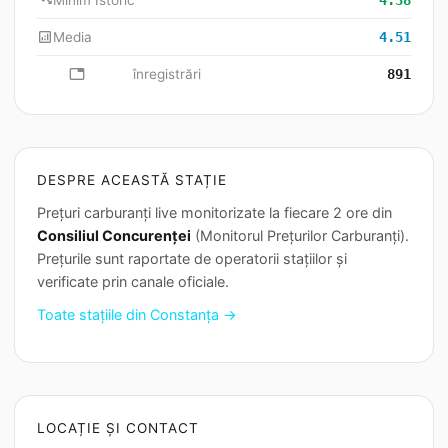
trending_down
Minim Istoric
4.38
analytics
Media
4.51
database
înregistrări
891
DESPRE ACEASTĂ STAȚIE
Prețuri carburanți live monitorizate la fiecare 2 ore din
Consiliul Concurenței
(Monitorul Prețurilor Carburanți).
Prețurile sunt raportate de operatorii stațiilor și
verificate prin canale oficiale.
Toate stațiile din Constanța →
LOCAȚIE ȘI CONTACT