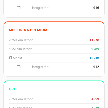
database
înregistrări
916
MOTORINA PREMIUM
trending_up
Maxim Istoric
11.78
trending_down
Minim Istoric
9.85
analytics
Media
10.46
database
înregistrări
912
GPL
trending_up
Maxim Istoric
4.59