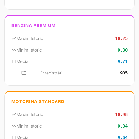
BENZINA PREMIUM
trending_up
Maxim Istoric
10.25
trending_down
Minim Istoric
9.30
analytics
Media
9.71
database
înregistrări
905
MOTORINA STANDARD
trending_up
Maxim Istoric
10.98
trending_down
Minim Istoric
9.04
analytics
Media
9.64