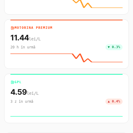
local_gas_station
MOTORINA PREMIUM
11.44
lei/L
20 h în urmă
▼ 0.3%
local_gas_station
GPL
4.59
lei/L
3 z în urmă
▲ 0.4%