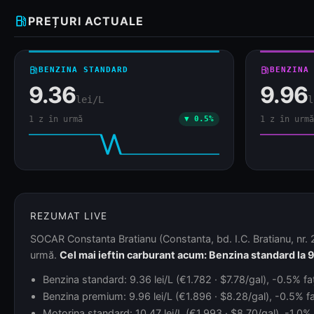
local_gas_station
PREȚURI ACTUALE
local_gas_station
BENZINA STANDARD
local_gas_station
BENZINA
9.36
9.96
lei/L
l
1 z în urmă
▼ 0.5%
1 z în urmă
REZUMAT LIVE
SOCAR Constanta Bratianu (Constanta, bd. I.C. Bratianu, nr. 
urmă.
Cel mai ieftin carburant acum: Benzina standard la 9
Benzina standard: 9.36 lei/L (€1.782 · $7.78/gal), -0.5% faț
Benzina premium: 9.96 lei/L (€1.896 · $8.28/gal), -0.5% faț
Motorina standard: 10.47 lei/L (€1.993 · $8.70/gal), -1.0% 