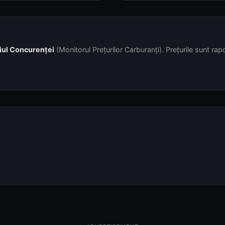
iul Concurenței
(Monitorul Prețurilor Carburanți). Prețurile sunt rapor