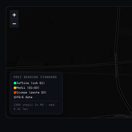
+
−
PREȚ BENZINA STANDARD
Ieftine (sub Q1)
Medii (Q1–Q3)
Scumpe (peste Q3)
Fără date
1396 stații în RO · med:
9.42 lei