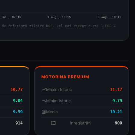
 de referință zilnice BCE. Cel mai recent curs: 1 EUR =
MOTORINA PREMIUM
10.77
trending_up
Maxim Istoric
11.17
9.04
trending_down
Minim Istoric
9.79
9.59
analytics
Media
10.21
914
database
înregistrări
909