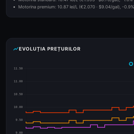
Motorina premium: 10.87 lei/L (€2.070 · $9.04/gal), -0.9% 
show_chart
EVOLUȚIA PREȚURILOR