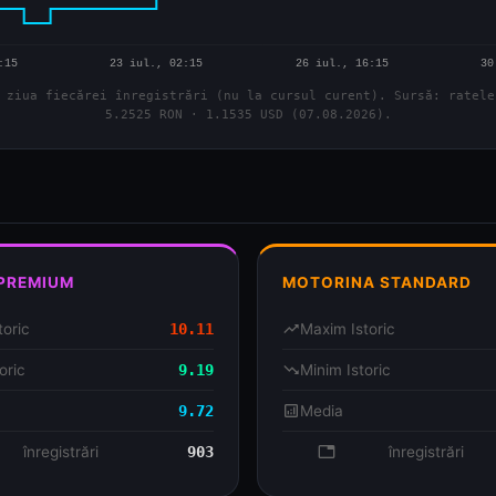
 ziua fiecărei înregistrări (nu la cursul curent). Sursă: ratele
5.2525 RON · 1.1535 USD (07.08.2026).
 PREMIUM
MOTORINA STANDARD
toric
10.11
trending_up
Maxim Istoric
oric
9.19
trending_down
Minim Istoric
9.72
analytics
Media
se
înregistrări
903
database
înregistrări