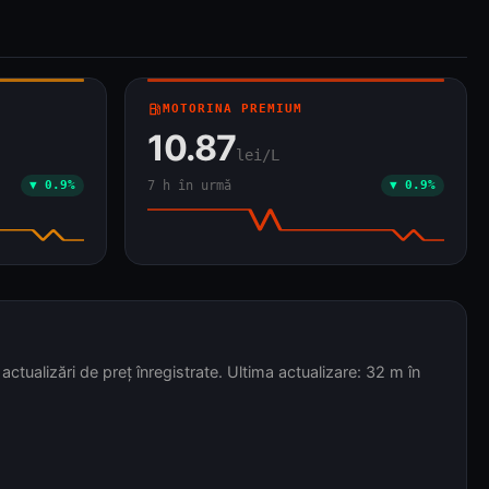
local_gas_station
MOTORINA PREMIUM
10.87
lei/L
▼ 0.9%
7 h în urmă
▼ 0.9%
ualizări de preț înregistrate. Ultima actualizare: 32 m în