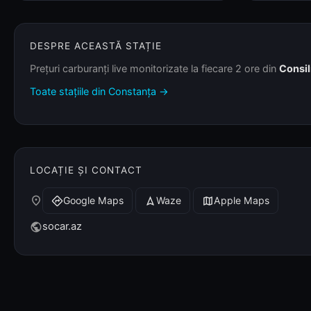
DESPRE ACEASTĂ STAȚIE
Prețuri carburanți live monitorizate la fiecare 2 ore din
Consil
Toate stațiile din Constanța →
LOCAȚIE ȘI CONTACT
place
Google Maps
Waze
Apple Maps
directions
navigation
map
socar.az
public