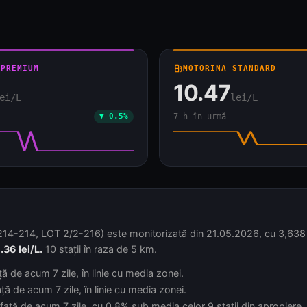
 PREMIUM
local_gas_station
MOTORINA STANDARD
10.47
ei/L
lei/L
▼ 0.5%
7 h în urmă
214-214, LOT 2/2-216) este monitorizată din 21.05.2026, cu 3,638 act
.36 lei/L.
10 stații în raza de 5 km.
ă de acum 7 zile, în linie cu media zonei.
ă de acum 7 zile, în linie cu media zonei.
față de acum 7 zile, cu 0.8% sub media celor 9 stații din apropiere.