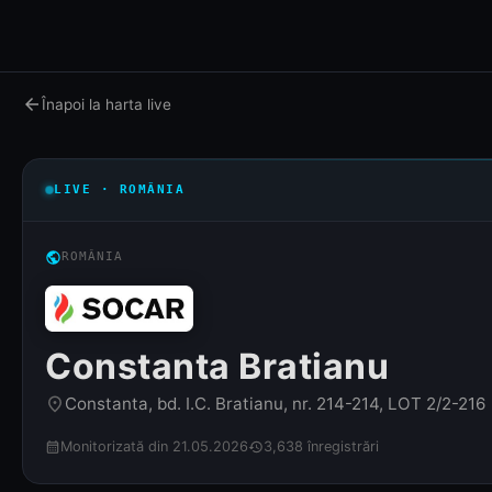
arrow_back
Înapoi la harta live
LIVE · ROMÂNIA
public
ROMÂNIA
Constanta Bratianu
Constanta, bd. I.C. Bratianu, nr. 214-214, LOT 2/2-216
place
Monitorizată din 21.05.2026
3,638 înregistrări
calendar_month
history