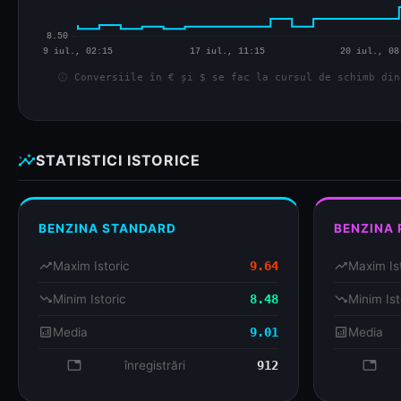
info
Conversiile în € și $ se fac la cursul de schimb din
insights
STATISTICI ISTORICE
BENZINA STANDARD
BENZINA
trending_up
Maxim Istoric
9.64
trending_up
Maxim Is
trending_down
Minim Istoric
8.48
trending_down
Minim Ist
analytics
Media
9.01
analytics
Media
database
înregistrări
912
databa