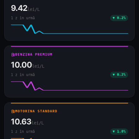
9.42
lei/L
1 z în urmă
▼ 0.2%
local_gas_station
BENZINA PREMIUM
10.00
lei/L
1 z în urmă
▼ 0.2%
local_gas_station
MOTORINA STANDARD
10.63
lei/L
1 z în urmă
▼ 1.8%