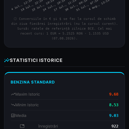
info
Conversiile în € și $ se fac la cursul de schimb
din ziua fiecărei înregistrări (nu la cursul curent).
Sursă: ratele de referință zilnice BCE. Cel mai
recent curs: 1 EUR = 5.2525 RON · 1.1535 USD
(07.08.2026).
insights
STATISTICI ISTORICE
BENZINA STANDARD
trending_up
Maxim Istoric
9.68
trending_down
Minim Istoric
8.53
analytics
Media
9.03
database
înregistrări
922