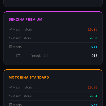
BENZINA PREMIUM
trending_up
Maxim Istoric
10.25
trending_down
Minim Istoric
9.30
analytics
Media
9.71
database
înregistrări
918
MOTORINA STANDARD
trending_up
Maxim Istoric
10.98
trending_down
Minim Istoric
9.04
analytics
Media
9.65