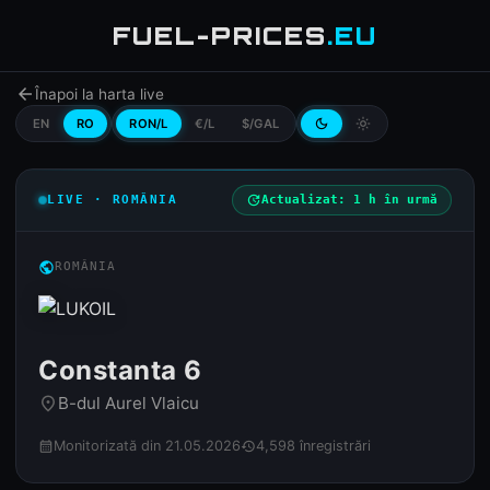
FUEL-PRICES
.EU
arrow_back
Înapoi la harta live
EN
RO
RON/L
€/L
$/GAL
dark_mode
light_mode
LIVE · ROMÂNIA
update
Actualizat: 1 h în urmă
public
ROMÂNIA
Constanta 6
B-dul Aurel Vlaicu
place
Monitorizată din 21.05.2026
4,598 înregistrări
calendar_month
history