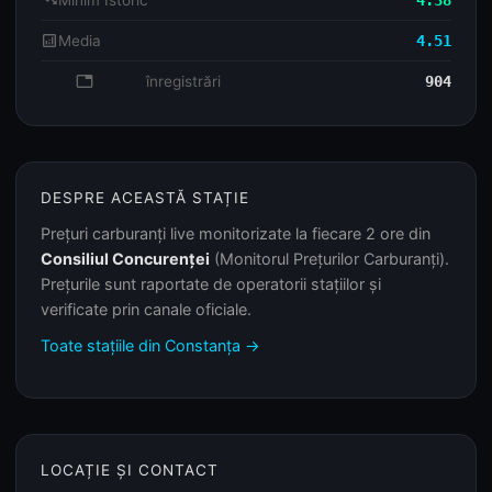
trending_down
Minim Istoric
4.38
analytics
Media
4.51
database
înregistrări
904
DESPRE ACEASTĂ STAȚIE
Prețuri carburanți live monitorizate la fiecare 2 ore din
Consiliul Concurenței
(Monitorul Prețurilor Carburanți).
Prețurile sunt raportate de operatorii stațiilor și
verificate prin canale oficiale.
Toate stațiile din Constanța →
LOCAȚIE ȘI CONTACT