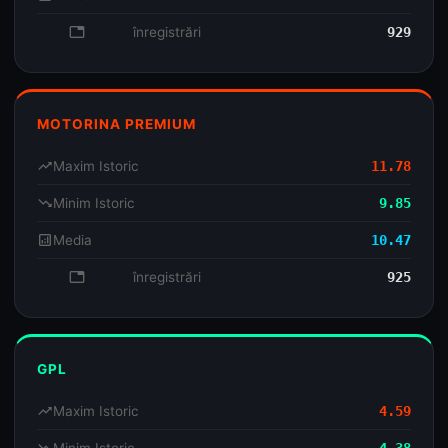
database
înregistrări
929
MOTORINA PREMIUM
trending_up
Maxim Istoric
11.78
trending_down
Minim Istoric
9.85
analytics
Media
10.47
database
înregistrări
925
GPL
trending_up
Maxim Istoric
4.59