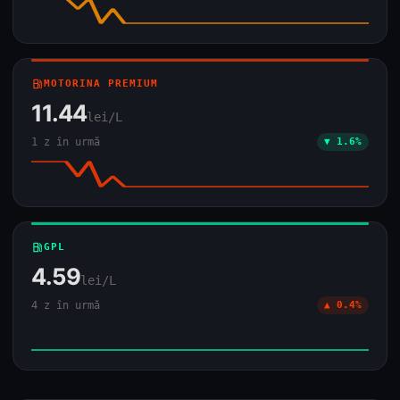
local_gas_station
MOTORINA PREMIUM
11.44
lei/L
1 z în urmă
▼ 1.6%
local_gas_station
GPL
4.59
lei/L
4 z în urmă
▲ 0.4%