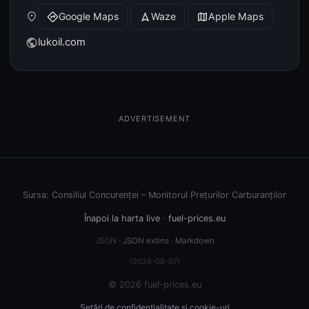
place
Google Maps
Waze
Apple Maps
directions
navigation
map
lukoil.com
public
ADVERTISEMENT
Sursa: Consiliul Concurenței – Monitorul Prețurilor Carburanților
Înapoi la harta live
·
fuel-prices.eu
JSON ·
JSON extins
·
Markdown
(2026-08-07)
© 2026 fuel-prices.eu
Setări de confidențialitate și cookie-uri