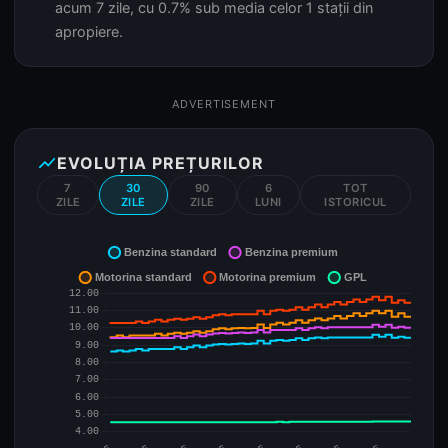
acum 7 zile, cu 0.7% sub media celor 1 stații din
apropiere.
ADVERTISEMENT
show_chart
EVOLUȚIA PREȚURILOR
7
30
90
6
TOT
ZILE
ZILE
ZILE
LUNI
ISTORICUL