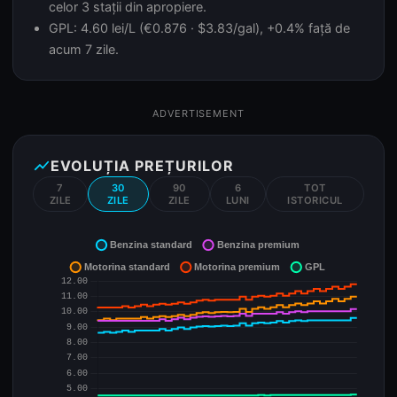
celor 3 stații din apropiere.
GPL: 4.60 lei/L (€0.876 · $3.83/gal), +0.4% față de
acum 7 zile.
ADVERTISEMENT
show_chart
EVOLUȚIA PREȚURILOR
7
30
90
6
TOT
ZILE
ZILE
ZILE
LUNI
ISTORICUL