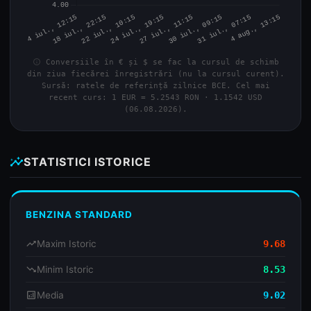
info
Conversiile în € și $ se fac la cursul de schimb
din ziua fiecărei înregistrări (nu la cursul curent).
Sursă: ratele de referință zilnice BCE. Cel mai
recent curs: 1 EUR = 5.2543 RON · 1.1542 USD
(06.08.2026).
insights
STATISTICI ISTORICE
BENZINA STANDARD
trending_up
Maxim Istoric
9.68
trending_down
Minim Istoric
8.53
analytics
Media
9.02