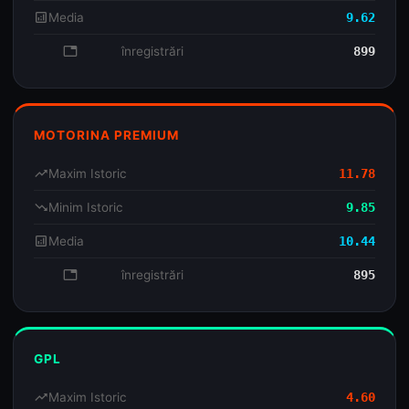
analytics
Media
9.62
database
înregistrări
899
MOTORINA PREMIUM
trending_up
Maxim Istoric
11.78
trending_down
Minim Istoric
9.85
analytics
Media
10.44
database
înregistrări
895
GPL
trending_up
Maxim Istoric
4.60