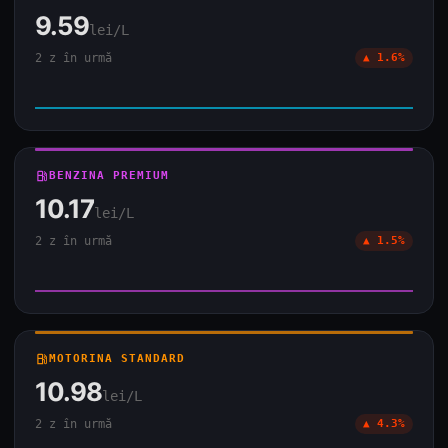
9.59
lei/L
2 z în urmă
▲ 1.6%
local_gas_station
BENZINA PREMIUM
10.17
lei/L
2 z în urmă
▲ 1.5%
local_gas_station
MOTORINA STANDARD
10.98
lei/L
2 z în urmă
▲ 4.3%