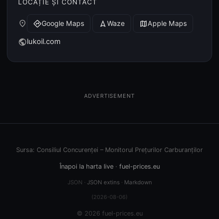
LOCAȚIE ȘI CONTACT
place
Google Maps
Waze
Apple Maps
directions
navigation
map
lukoil.com
public
ADVERTISEMENT
Sursa: Consiliul Concurenței – Monitorul Prețurilor Carburanților
Înapoi la harta live
·
fuel-prices.eu
JSON ·
JSON extins
·
Markdown
(2026-08-06)
© 2026 fuel-prices.eu