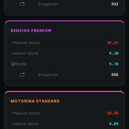
database
înregistrări
892
BENZINA PREMIUM
trending_up
Maxim Istoric
10.25
trending_down
Minim Istoric
9.30
analytics
Media
9.70
database
înregistrări
888
MOTORINA STANDARD
trending_up
Maxim Istoric
10.98
trending_down
Minim Istoric
9.04