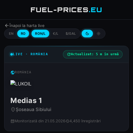
FUEL-PRICES
.EU
arrow_back
Înapoi la harta live
EN
RO
RON/L
€/L
$/GAL
dark_mode
light_mode
LIVE · ROMÂNIA
update
Actualizat: 5 m în urmă
public
ROMÂNIA
Medias 1
Șoseaua Sibiului
place
Monitorizată din 21.05.2026
4,450 înregistrări
calendar_month
history