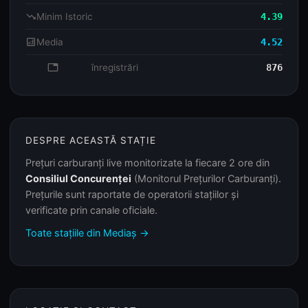
trending_down
Minim Istoric
4.39
analytics
Media
4.52
database
înregistrări
876
DESPRE ACEASTĂ STAȚIE
Prețuri carburanți live monitorizate la fiecare 2 ore din
Consiliul Concurenței
(Monitorul Prețurilor Carburanți).
Prețurile sunt raportate de operatorii stațiilor și
verificate prin canale oficiale.
Toate stațiile din Mediaș →