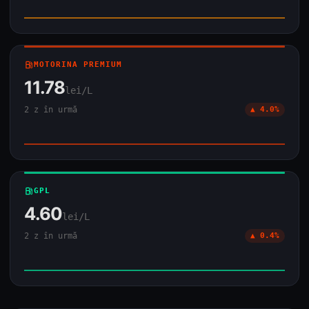
local_gas_station
MOTORINA PREMIUM
11.78
lei/L
2 z în urmă
▲ 4.0%
local_gas_station
GPL
4.60
lei/L
2 z în urmă
▲ 0.4%