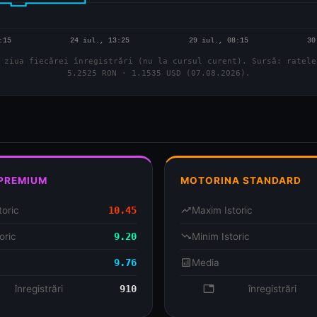
 ziua fiecărei înregistrări (nu la cursul curent). Sursă: ratele
5.2525 RON · 1.1535 USD (07.08.2026).
 PREMIUM
MOTORINA STANDARD
toric
10.45
trending_up
Maxim Istoric
oric
9.20
trending_down
Minim Istoric
9.76
analytics
Media
se
înregistrări
910
database
înregistrări