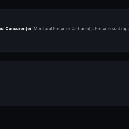
iul Concurenței
(Monitorul Prețurilor Carburanți). Prețurile sunt rapor