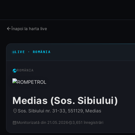
arrow_back
Înapoi la harta live
LIVE · ROMÂNIA
public
ROMÂNIA
Medias (Sos. Sibiului)
Sos. Sibiului nr. 31-33, 551129, Medias
place
Monitorizată din 21.05.2026
3,651 înregistrări
calendar_month
history