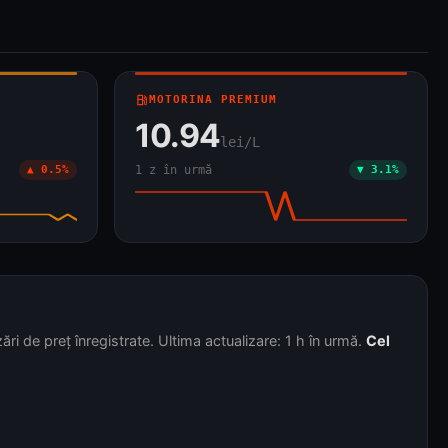
local_gas_station
MOTORINA PREMIUM
10.94
lei/L
▲ 0.5%
1 z în urmă
▼ 3.1%
i de preț înregistrate. Ultima actualizare: 1 h în urmă.
Cel