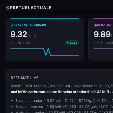
local_gas_station
PREȚURI ACTUALE
local_gas_station
BENZINA STANDARD
local_gas_station
BENZINA
9.32
9.89
lei/L
l
1 z în urmă
▼ 1.1%
1 z în urmă
REZUMAT LIVE
ROMPETROL Medias (Sos. Sibiului) (Sos. Sibiului nr. 31-33, 55
mai ieftin carburant acum: Benzina standard la 9.32 lei/L.
4
Benzina standard: 9.32 lei/L (€1.774 · $7.75/gal), -1.1% fa
Benzina premium: 9.89 lei/L (€1.883 · $8.22/gal), -1.0% fa
Motorina standard: 10.53 lei/L (€2.005 · $8.75/gal), +0.5% 