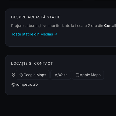
DESPRE ACEASTĂ STAȚIE
Prețuri carburanți live monitorizate la fiecare 2 ore din
Consil
Toate stațiile din Mediaș →
LOCAȚIE ȘI CONTACT
place
Google Maps
Waze
Apple Maps
directions
navigation
map
rompetrol.ro
public