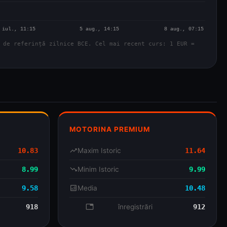
 de referință zilnice BCE. Cel mai recent curs: 1 EUR =
MOTORINA PREMIUM
10.83
trending_up
Maxim Istoric
11.64
8.99
trending_down
Minim Istoric
9.99
9.58
analytics
Media
10.48
918
database
înregistrări
912