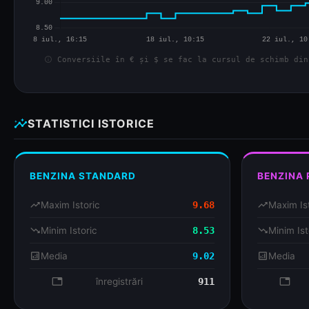
info
Conversiile în € și $ se fac la cursul de schimb din
insights
STATISTICI ISTORICE
BENZINA STANDARD
BENZINA
trending_up
Maxim Istoric
9.68
trending_up
Maxim Is
trending_down
Minim Istoric
8.53
trending_down
Minim Ist
analytics
Media
9.02
analytics
Media
database
înregistrări
911
databa