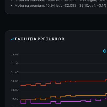
Motorina premium: 10.94 lei/L (€2.083 · $9.10/gal), -3.1% 
show_chart
EVOLUȚIA PREȚURILOR