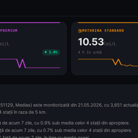
 PREMIUM
local_gas_station
MOTORINA STANDARD
10.53
ei/L
lei/L
▼ 1.0%
4 h în urmă
1129, Medias) este monitorizată din 21.05.2026, cu 3,651 actualizăr
 stații în raza de 5 km.
ță de acum 7 zile, cu 0.9% sub media celor 4 stații din apropiere.
ță de acum 7 zile, cu 0.7% sub media celor 4 stații din apropiere.
față de acum 7 zile, în linie cu media zonei.