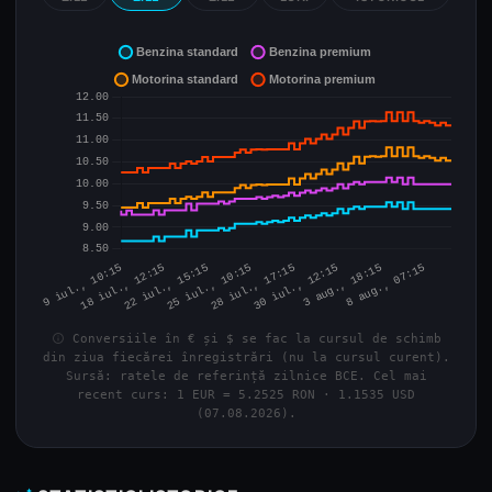
info
Conversiile în € și $ se fac la cursul de schimb
din ziua fiecărei înregistrări (nu la cursul curent).
Sursă: ratele de referință zilnice BCE. Cel mai
recent curs: 1 EUR = 5.2525 RON · 1.1535 USD
(07.08.2026).