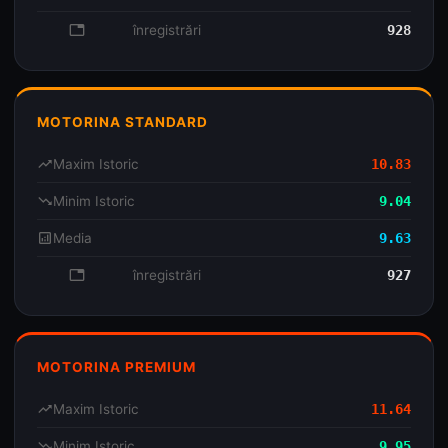
database
înregistrări
928
MOTORINA STANDARD
trending_up
Maxim Istoric
10.83
trending_down
Minim Istoric
9.04
analytics
Media
9.63
database
înregistrări
927
MOTORINA PREMIUM
trending_up
Maxim Istoric
11.64
trending_down
Minim Istoric
9.95