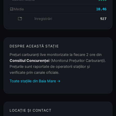
analytics
Media
10.46
database
înregistrări
927
DESPRE ACEASTĂ STAȚIE
Prețuri carburanți live monitorizate la fiecare 2 ore din
Consiliul Concurenței
(Monitorul Prețurilor Carburanți).
Prețurile sunt raportate de operatorii stațiilor și
verificate prin canale oficiale.
Toate stațiile din Baia Mare →
LOCAȚIE ȘI CONTACT