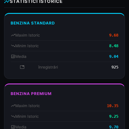
insights
STATISTICI ISTORICE
BENZINA STANDARD
trending_up
Maxim Istoric
9.68
trending_down
Minim Istoric
8.48
analytics
Media
9.04
database
înregistrări
925
BENZINA PREMIUM
trending_up
Maxim Istoric
10.35
trending_down
Minim Istoric
9.25
analytics
Media
9.70