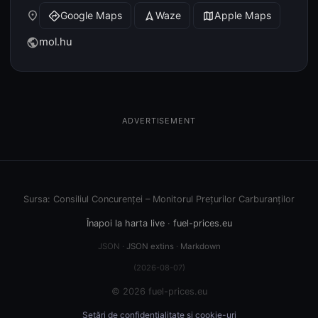
place
Google Maps
Waze
Apple Maps
directions
navigation
map
mol.hu
public
ADVERTISEMENT
Sursa: Consiliul Concurenței – Monitorul Prețurilor Carburanților
Înapoi la harta live
·
fuel-prices.eu
JSON ·
JSON extins
·
Markdown
(2026-08-07)
© 2026 fuel-prices.eu
Setări de confidențialitate și cookie-uri