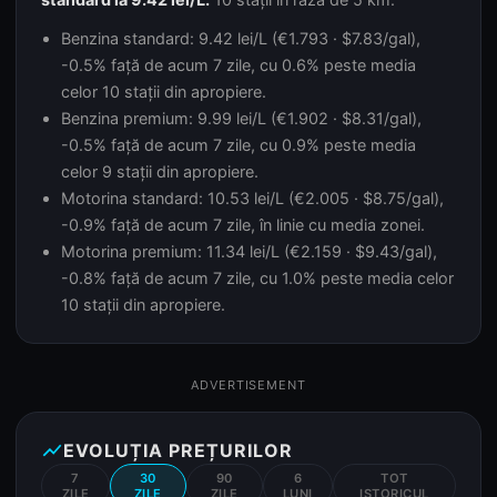
Benzina standard: 9.42 lei/L (€1.793 · $7.83/gal),
-0.5% față de acum 7 zile, cu 0.6% peste media
celor 10 stații din apropiere.
Benzina premium: 9.99 lei/L (€1.902 · $8.31/gal),
-0.5% față de acum 7 zile, cu 0.9% peste media
celor 9 stații din apropiere.
Motorina standard: 10.53 lei/L (€2.005 · $8.75/gal),
-0.9% față de acum 7 zile, în linie cu media zonei.
Motorina premium: 11.34 lei/L (€2.159 · $9.43/gal),
-0.8% față de acum 7 zile, cu 1.0% peste media celor
10 stații din apropiere.
ADVERTISEMENT
show_chart
EVOLUȚIA PREȚURILOR
7
30
90
6
TOT
ZILE
ZILE
ZILE
LUNI
ISTORICUL