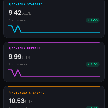
local_gas_station
BENZINA STANDARD
9.42
lei/L
2 z în urmă
▼ 0.5%
local_gas_station
BENZINA PREMIUM
9.99
lei/L
2 z în urmă
▼ 0.5%
local_gas_station
MOTORINA STANDARD
10.53
lei/L