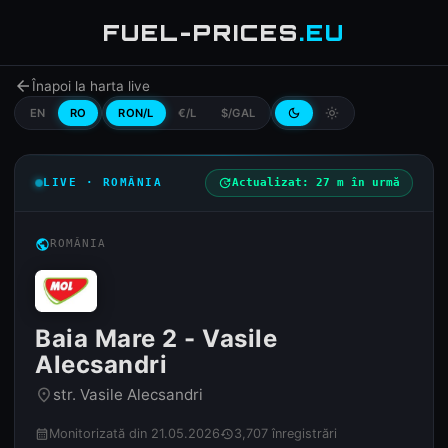
FUEL-PRICES
.EU
arrow_back
Înapoi la harta live
EN
RO
RON/L
€/L
$/GAL
dark_mode
light_mode
LIVE · ROMÂNIA
update
Actualizat: 27 m în urmă
public
ROMÂNIA
Baia Mare 2 - Vasile
Alecsandri
str. Vasile Alecsandri
place
Monitorizată din 21.05.2026
3,707 înregistrări
calendar_month
history