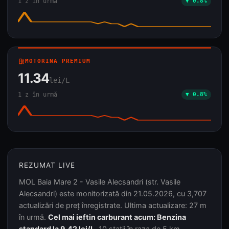
1 z în urmă
▼ 0.8%
local_gas_station
MOTORINA PREMIUM
11.34
lei/L
1 z în urmă
▼ 0.8%
REZUMAT LIVE
MOL Baia Mare 2 - Vasile Alecsandri (str. Vasile
Alecsandri) este monitorizată din 21.05.2026, cu 3,707
actualizări de preț înregistrate. Ultima actualizare: 27 m
în urmă.
Cel mai ieftin carburant acum: Benzina
standard la 9.42 lei/L.
10 stații în raza de 5 km.