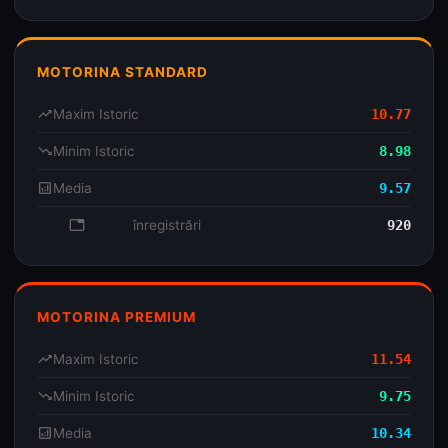
MOTORINA STANDARD
trending_up
Maxim Istoric
10.77
trending_down
Minim Istoric
8.98
analytics
Media
9.57
database
înregistrări
920
MOTORINA PREMIUM
trending_up
Maxim Istoric
11.54
trending_down
Minim Istoric
9.75
analytics
Media
10.34