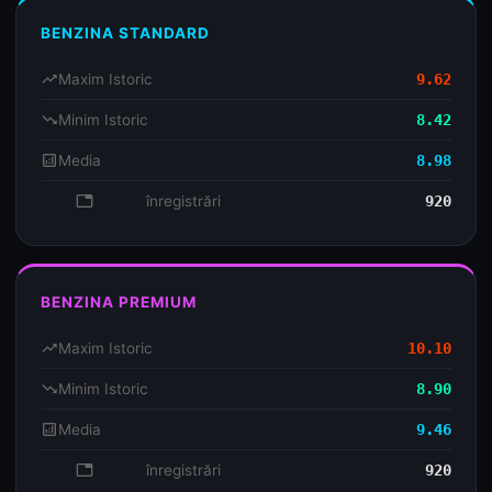
BENZINA STANDARD
trending_up
Maxim Istoric
9.62
trending_down
Minim Istoric
8.42
analytics
Media
8.98
database
înregistrări
920
BENZINA PREMIUM
trending_up
Maxim Istoric
10.10
trending_down
Minim Istoric
8.90
analytics
Media
9.46
database
înregistrări
920