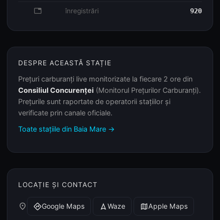
database
înregistrări
920
DESPRE ACEASTĂ STAȚIE
Prețuri carburanți live monitorizate la fiecare 2 ore din
Consiliul Concurenței
(Monitorul Prețurilor Carburanți).
Prețurile sunt raportate de operatorii stațiilor și
verificate prin canale oficiale.
Toate stațiile din Baia Mare →
LOCAȚIE ȘI CONTACT
place
Google Maps
Waze
Apple Maps
directions
navigation
map