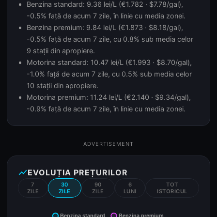
Benzina standard: 9.36 lei/L (€1.782 · $7.78/gal),
-0.5% față de acum 7 zile, în linie cu media zonei.
Benzina premium: 9.84 lei/L (€1.873 · $8.18/gal),
-0.5% față de acum 7 zile, cu 0.8% sub media celor
9 stații din apropiere.
Motorina standard: 10.47 lei/L (€1.993 · $8.70/gal),
-1.0% față de acum 7 zile, cu 0.5% sub media celor
10 stații din apropiere.
Motorina premium: 11.24 lei/L (€2.140 · $9.34/gal),
-0.9% față de acum 7 zile, în linie cu media zonei.
ADVERTISEMENT
show_chart
EVOLUȚIA PREȚURILOR
7
30
90
6
TOT
ZILE
ZILE
ZILE
LUNI
ISTORICUL