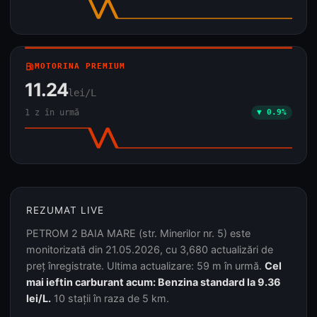
local_gas_station
MOTORINA PREMIUM
11.24
lei/L
1 z în urmă
▼ 0.9%
REZUMAT LIVE
PETROM 2 BAIA MARE (str. Minerilor nr. 5) este
monitorizată din 21.05.2026, cu 3,680 actualizări de
preț înregistrate. Ultima actualizare: 59 m în urmă.
Cel
mai ieftin carburant acum: Benzina standard la 9.36
lei/L.
10 stații în raza de 5 km.