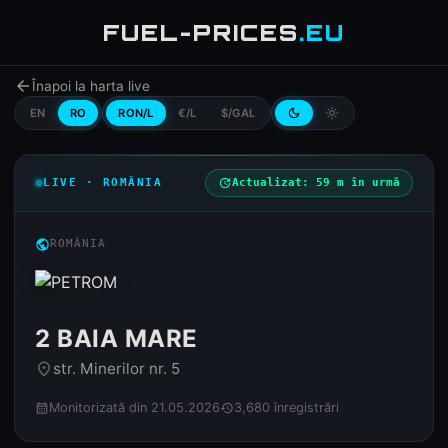
FUEL-PRICES
.EU
arrow_back
Înapoi la harta live
EN
RO
RON/L
€/L
$/GAL
dark_mode
light_mode
LIVE · ROMÂNIA
update
Actualizat: 59 m în urmă
public
ROMÂNIA
2 BAIA MARE
str. Minerilor nr. 5
place
Monitorizată din 21.05.2026
3,680 înregistrări
calendar_month
history