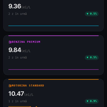
9.36
lei/L
2 z în urmă
▼ 0.5%
local_gas_station
BENZINA PREMIUM
9.84
lei/L
2 z în urmă
▼ 0.5%
local_gas_station
MOTORINA STANDARD
10.47
lei/L
1 z în urmă
▼ 0.9%