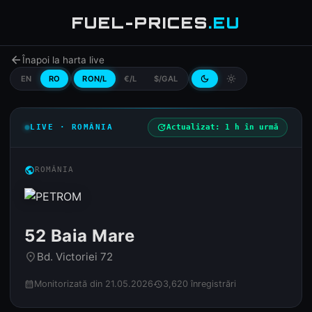
FUEL-PRICES
.EU
arrow_back
Înapoi la harta live
EN
RO
RON/L
€/L
$/GAL
dark_mode
light_mode
LIVE · ROMÂNIA
update
Actualizat: 1 h în urmă
public
ROMÂNIA
52 Baia Mare
Bd. Victoriei 72
place
Monitorizată din 21.05.2026
3,620 înregistrări
calendar_month
history