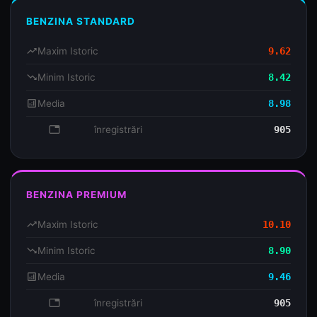
BENZINA STANDARD
trending_up
Maxim Istoric
9.62
trending_down
Minim Istoric
8.42
analytics
Media
8.98
database
înregistrări
905
BENZINA PREMIUM
trending_up
Maxim Istoric
10.10
trending_down
Minim Istoric
8.90
analytics
Media
9.46
database
înregistrări
905