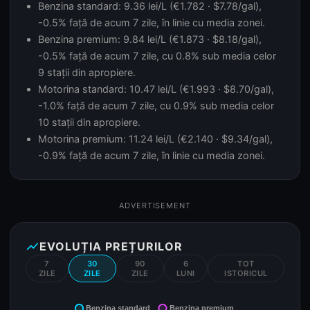
Benzina standard: 9.36 lei/L (€1.782 · $7.78/gal),
-0.5% față de acum 7 zile, în linie cu media zonei.
Benzina premium: 9.84 lei/L (€1.873 · $8.18/gal),
-0.5% față de acum 7 zile, cu 0.8% sub media celor
9 stații din apropiere.
Motorina standard: 10.47 lei/L (€1.993 · $8.70/gal),
-1.0% față de acum 7 zile, cu 0.9% sub media celor
10 stații din apropiere.
Motorina premium: 11.24 lei/L (€2.140 · $9.34/gal),
-0.9% față de acum 7 zile, în linie cu media zonei.
ADVERTISEMENT
show_chart
EVOLUȚIA PREȚURILOR
7
30
90
6
TOT
ZILE
ZILE
ZILE
LUNI
ISTORICUL