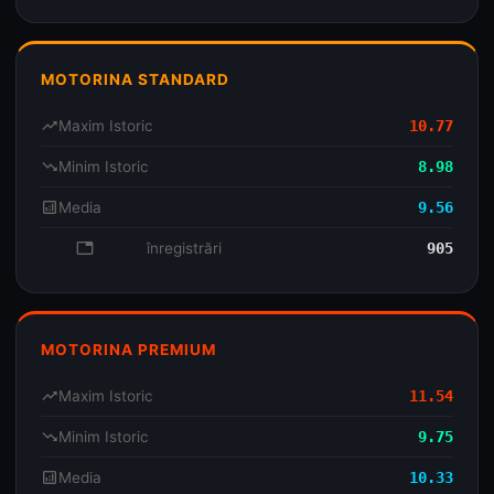
MOTORINA STANDARD
trending_up
Maxim Istoric
10.77
trending_down
Minim Istoric
8.98
analytics
Media
9.56
database
înregistrări
905
MOTORINA PREMIUM
trending_up
Maxim Istoric
11.54
trending_down
Minim Istoric
9.75
analytics
Media
10.33