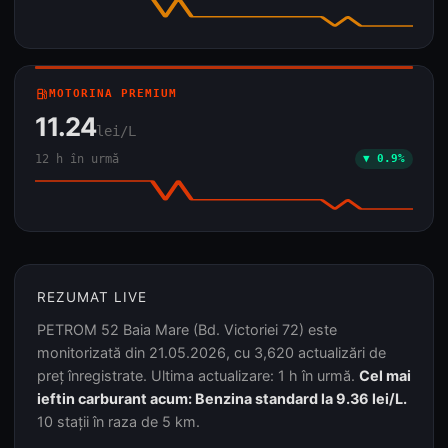
local_gas_station
MOTORINA PREMIUM
11.24
lei/L
12 h în urmă
▼ 0.9%
REZUMAT LIVE
PETROM 52 Baia Mare (Bd. Victoriei 72) este
monitorizată din 21.05.2026, cu 3,620 actualizări de
preț înregistrate. Ultima actualizare: 1 h în urmă.
Cel mai
ieftin carburant acum: Benzina standard la 9.36 lei/L.
10 stații în raza de 5 km.