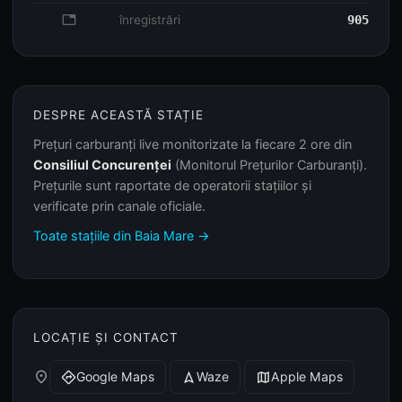
database
înregistrări
905
DESPRE ACEASTĂ STAȚIE
Prețuri carburanți live monitorizate la fiecare 2 ore din
Consiliul Concurenței
(Monitorul Prețurilor Carburanți).
Prețurile sunt raportate de operatorii stațiilor și
verificate prin canale oficiale.
Toate stațiile din Baia Mare →
LOCAȚIE ȘI CONTACT
place
Google Maps
Waze
Apple Maps
directions
navigation
map