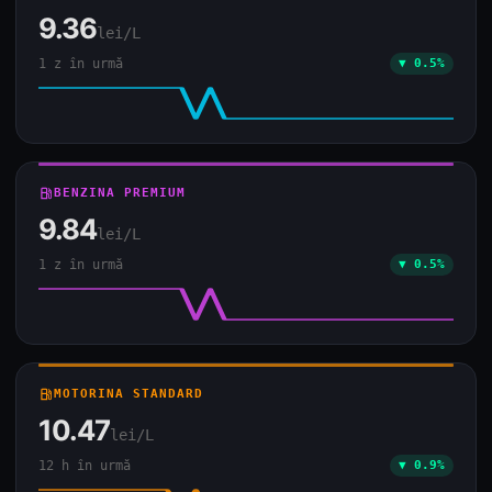
9.36
lei/L
1 z în urmă
▼ 0.5%
local_gas_station
BENZINA PREMIUM
9.84
lei/L
1 z în urmă
▼ 0.5%
local_gas_station
MOTORINA STANDARD
10.47
lei/L
12 h în urmă
▼ 0.9%