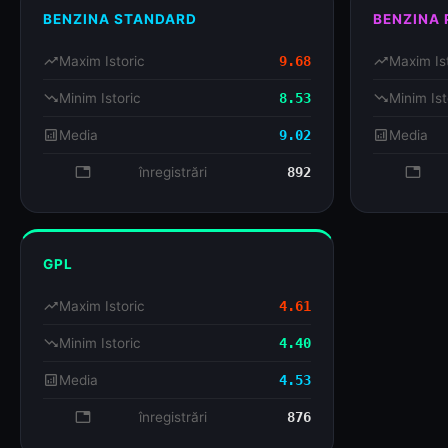
BENZINA STANDARD
BENZINA
trending_up
Maxim Istoric
9.68
trending_up
Maxim Is
trending_down
Minim Istoric
8.53
trending_down
Minim Ist
analytics
Media
9.02
analytics
Media
database
înregistrări
892
databa
GPL
trending_up
Maxim Istoric
4.61
trending_down
Minim Istoric
4.40
analytics
Media
4.53
database
înregistrări
876