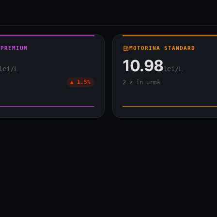
 PREMIUM
local_gas_station
MOTORINA STANDARD
10.98
lei/L
lei/L
▲ 1.5%
2 z în urmă