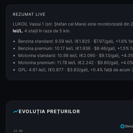
REZUMAT LIVE
LUKOIL Vaslui 1 (str. Ștefan cel Mare) este monitorizată din 2
lei/L.
4 stații în raza de 5 km.
Benzina standard: 9.59 lei/L (€1.825 · $7.97/gal), +1.6% fa
Benzina premium: 10.17 lei/L (€1.936 · $8.46/gal), +1.5% f
Motorina standard: 10.98 lei/L (€2.090 · $9.13/gal), +4.3%
Motorina premium: 11.78 lei/L (€2.242 · $9.80/gal), +4.0% 
GPL: 4.61 lei/L (€0.877 · $3.83/gal), +0.4% față de acum 7 z
show_chart
EVOLUȚIA PREȚURILOR