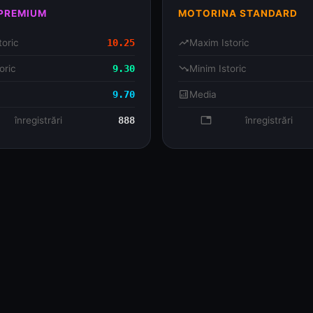
 PREMIUM
MOTORINA STANDARD
toric
10.25
trending_up
Maxim Istoric
oric
9.30
trending_down
Minim Istoric
9.70
analytics
Media
se
înregistrări
888
database
înregistrări