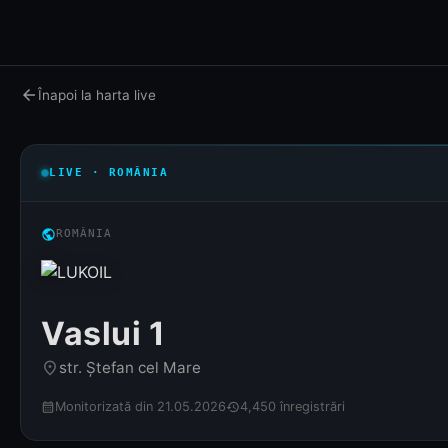
arrow_back
Înapoi la harta live
LIVE · ROMÂNIA
public
ROMÂNIA
Vaslui 1
str. Ștefan cel Mare
place
Monitorizată din 21.05.2026
4,450 înregistrări
calendar_month
history