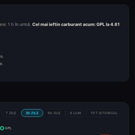
are: 1 h în urmă.
Cel mai ieftin carburant acum: GPL la 4.61
e.
e.
7 ZILE
30 ZILE
90 ZILE
6 LUNI
TOT ISTORICUL