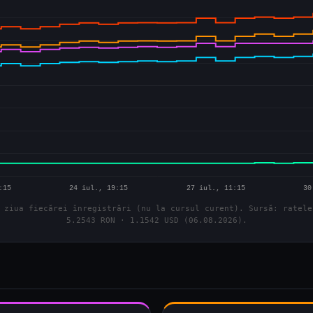
 ziua fiecărei înregistrări (nu la cursul curent). Sursă: ratele
5.2543 RON · 1.1542 USD (06.08.2026).