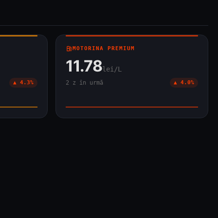
local_gas_station
MOTORINA PREMIUM
11.78
lei/L
▲ 4.3%
2 z în urmă
▲ 4.0%