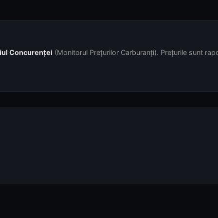
iul Concurenței
(Monitorul Prețurilor Carburanți). Prețurile sunt rapor