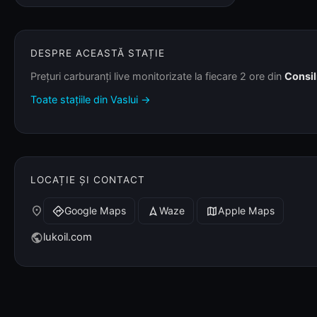
DESPRE ACEASTĂ STAȚIE
Prețuri carburanți live monitorizate la fiecare 2 ore din
Consil
Toate stațiile din Vaslui →
LOCAȚIE ȘI CONTACT
place
Google Maps
Waze
Apple Maps
directions
navigation
map
lukoil.com
public