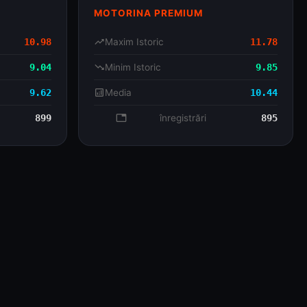
MOTORINA PREMIUM
10.98
trending_up
Maxim Istoric
11.78
9.04
trending_down
Minim Istoric
9.85
9.62
analytics
Media
10.44
899
database
înregistrări
895