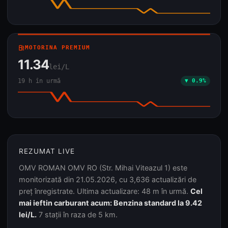
local_gas_station
MOTORINA PREMIUM
11.34
lei/L
19 h în urmă
▼ 0.9%
REZUMAT LIVE
OMV ROMAN OMV RO (Str. Mihai Viteazul 1) este
monitorizată din 21.05.2026, cu 3,636 actualizări de
preț înregistrate. Ultima actualizare: 48 m în urmă.
Cel
mai ieftin carburant acum: Benzina standard la 9.42
lei/L.
7 stații în raza de 5 km.