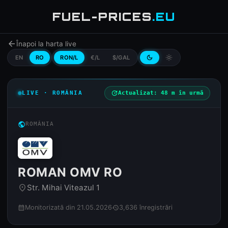
FUEL-PRICES
.EU
arrow_back
Înapoi la harta live
EN
RO
RON/L
€/L
$/GAL
dark_mode
light_mode
LIVE · ROMÂNIA
update
Actualizat: 48 m în urmă
public
ROMÂNIA
ROMAN OMV RO
Str. Mihai Viteazul 1
place
Monitorizată din 21.05.2026
3,636 înregistrări
calendar_month
history