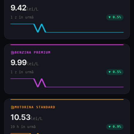
9.42
lei/L
1 z în urmă
▼ 0.5%
local_gas_station
BENZINA PREMIUM
9.99
lei/L
1 z în urmă
▼ 0.5%
local_gas_station
MOTORINA STANDARD
10.53
lei/L
19 h în urmă
▼ 0.9%