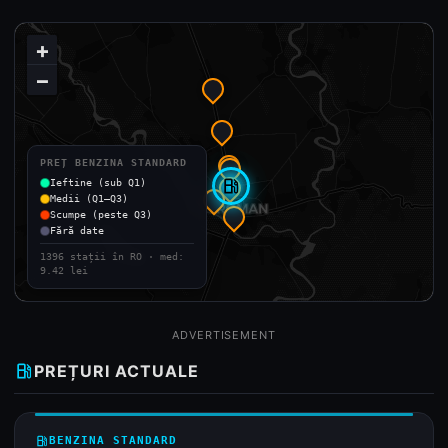
+
−
PREȚ BENZINA STANDARD
Ieftine (sub Q1)
local_gas_station
Medii (Q1–Q3)
Scumpe (peste Q3)
Fără date
1396 stații în RO · med:
9.42 lei
ADVERTISEMENT
local_gas_station
PREȚURI ACTUALE
local_gas_station
BENZINA STANDARD