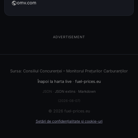
omv.com
public
ADVERTISEMENT
Sursa: Consiliul Concurenței – Monitorul Prețurilor Carburanților
Înapoi la harta live
·
fuel-prices.eu
JSON ·
JSON extins
·
Markdown
(2026-08-07)
© 2026 fuel-prices.eu
Setări de confidențialitate și cookie-uri