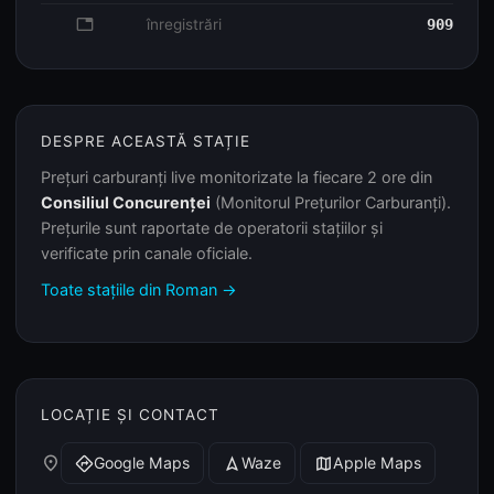
database
înregistrări
909
DESPRE ACEASTĂ STAȚIE
Prețuri carburanți live monitorizate la fiecare 2 ore din
Consiliul Concurenței
(Monitorul Prețurilor Carburanți).
Prețurile sunt raportate de operatorii stațiilor și
verificate prin canale oficiale.
Toate stațiile din Roman →
LOCAȚIE ȘI CONTACT
place
Google Maps
Waze
Apple Maps
directions
navigation
map