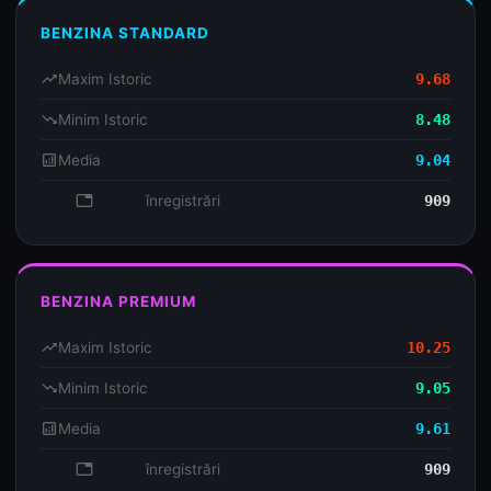
BENZINA STANDARD
trending_up
Maxim Istoric
9.68
trending_down
Minim Istoric
8.48
analytics
Media
9.04
database
înregistrări
909
BENZINA PREMIUM
trending_up
Maxim Istoric
10.25
trending_down
Minim Istoric
9.05
analytics
Media
9.61
database
înregistrări
909