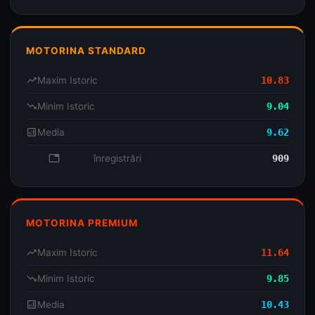
MOTORINA STANDARD
trending_up
Maxim Istoric
10.83
trending_down
Minim Istoric
9.04
analytics
Media
9.62
database
înregistrări
909
MOTORINA PREMIUM
trending_up
Maxim Istoric
11.64
trending_down
Minim Istoric
9.85
analytics
Media
10.43