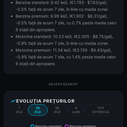
Benzina standard: 9.42 lei/L (€1.793 · $7.83/gal),
-0.5% față de acum 7 zile, în linie cu media zonei.
Benzina premium: 9.99 lei/L (€1.902 · $8.31/gal),
-0.5% față de acum 7 zile, cu 0.7% peste media celor
6 stații din apropiere.
Motorina standard: 10.53 lei/L (€2.005 · $8.75/gal),
-0.9% față de acum 7 zile, în linie cu media zonei.
Motorina premium: 11.34 lei/L (€2.159 · $9.43/gal),
-0.9% față de acum 7 zile, cu 1.4% peste media celor
6 stații din apropiere.
ADVERTISEMENT
show_chart
EVOLUȚIA PREȚURILOR
7
30
90
6
TOT
ZILE
ZILE
ZILE
LUNI
ISTORICUL