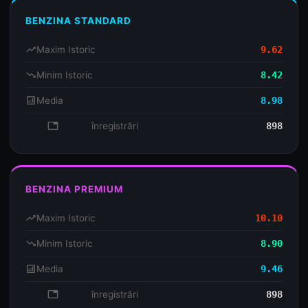
BENZINA STANDARD
trending_up
Maxim Istoric
9.62
trending_down
Minim Istoric
8.42
analytics
Media
8.98
database
înregistrări
898
BENZINA PREMIUM
trending_up
Maxim Istoric
10.10
trending_down
Minim Istoric
8.90
analytics
Media
9.46
database
înregistrări
898