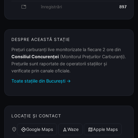
database
înregistrări
897
DESPRE ACEASTĂ STAȚIE
Prețuri carburanți live monitorizate la fiecare 2 ore din
Consiliul Concurenței
(Monitorul Prețurilor Carburanți).
Prețurile sunt raportate de operatorii stațiilor și
verificate prin canale oficiale.
Toate stațiile din București →
LOCAȚIE ȘI CONTACT
place
Google Maps
Waze
Apple Maps
directions
navigation
map