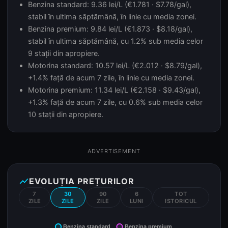
Benzina standard: 9.36 lei/L (€1.781 · $7.78/gal),
stabil în ultima săptămână, în linie cu media zonei.
Benzina premium: 9.84 lei/L (€1.873 · $8.18/gal),
stabil în ultima săptămână, cu 1.2% sub media celor
9 stații din apropiere.
Motorina standard: 10.57 lei/L (€2.012 · $8.79/gal),
+1.4% față de acum 7 zile, în linie cu media zonei.
Motorina premium: 11.34 lei/L (€2.158 · $9.43/gal),
+1.3% față de acum 7 zile, cu 0.6% sub media celor
10 stații din apropiere.
ADVERTISEMENT
show_chart
EVOLUȚIA PREȚURILOR
7
30
90
6
TOT
ZILE
ZILE
ZILE
LUNI
ISTORICUL