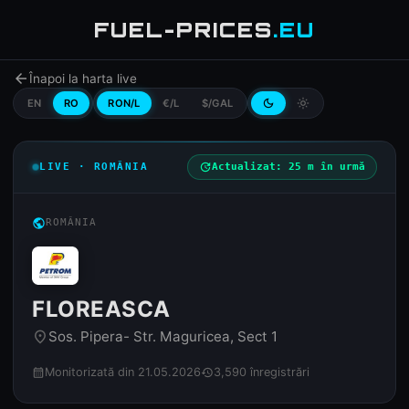
FUEL-PRICES
.EU
arrow_back
Înapoi la harta live
EN
RO
RON/L
€/L
$/GAL
dark_mode
light_mode
LIVE · ROMÂNIA
update
Actualizat: 25 m în urmă
public
ROMÂNIA
FLOREASCA
Sos. Pipera- Str. Maguricea, Sect 1
place
Monitorizată din 21.05.2026
3,590 înregistrări
calendar_month
history