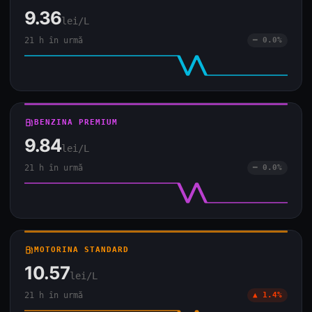
9.36
lei/L
21 h în urmă
━ 0.0%
local_gas_station
BENZINA PREMIUM
9.84
lei/L
21 h în urmă
━ 0.0%
local_gas_station
MOTORINA STANDARD
10.57
lei/L
21 h în urmă
▲ 1.4%