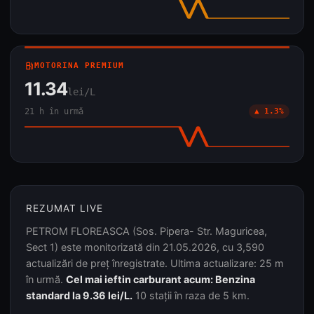
local_gas_station
MOTORINA PREMIUM
11.34
lei/L
21 h în urmă
▲ 1.3%
REZUMAT LIVE
PETROM FLOREASCA (Sos. Pipera- Str. Maguricea,
Sect 1) este monitorizată din 21.05.2026, cu 3,590
actualizări de preț înregistrate. Ultima actualizare: 25 m
în urmă.
Cel mai ieftin carburant acum: Benzina
standard la 9.36 lei/L.
10 stații în raza de 5 km.