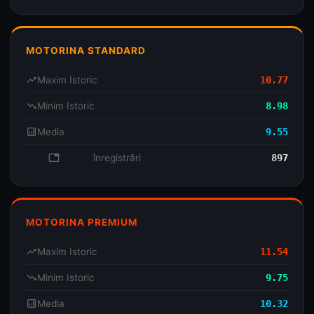
MOTORINA STANDARD
trending_up
Maxim Istoric
10.77
trending_down
Minim Istoric
8.98
analytics
Media
9.55
database
înregistrări
897
MOTORINA PREMIUM
trending_up
Maxim Istoric
11.54
trending_down
Minim Istoric
9.75
analytics
Media
10.32