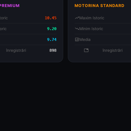
 PREMIUM
MOTORINA STANDARD
toric
10.45
trending_up
Maxim Istoric
oric
9.20
trending_down
Minim Istoric
9.74
analytics
Media
se
înregistrări
898
database
înregistrări