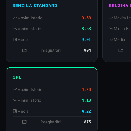
BENZINA STANDARD
BENZINA
trending_up
Maxim Istoric
9.68
trending_up
Maxim Is
trending_down
Minim Istoric
8.53
trending_down
Minim Ist
analytics
Media
9.01
analytics
Media
database
înregistrări
904
databa
GPL
trending_up
Maxim Istoric
4.28
trending_down
Minim Istoric
4.18
analytics
Media
4.22
database
înregistrări
875