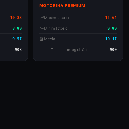
MOTORINA PREMIUM
10.83
trending_up
Maxim Istoric
11.64
8.99
trending_down
Minim Istoric
9.99
9.57
analytics
Media
10.47
908
database
înregistrări
900