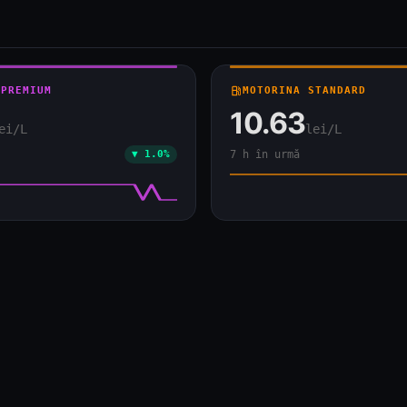
 PREMIUM
local_gas_station
MOTORINA STANDARD
10.63
ei/L
lei/L
▼ 1.0%
7 h în urmă