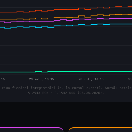
 ziua fiecărei înregistrări (nu la cursul curent). Sursă: ratele
5.2543 RON · 1.1542 USD (06.08.2026).