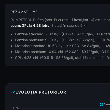
REZUMAT LIVE
ROMPETROL Buftea (sos. Bucuresti- Pitesti,km 16) este monito
acum: GPL la 4.28 lei/L.
3 stații în raza de 5 km.
Benzina standard: 9.32 lei/L (€1.774 · $7.75/gal), -1.1% faț
Benzina premium: 9.89 lei/L (€1.882 · $8.22/gal), -1.0% faț
Motorina standard: 10.63 lei/L (€2.023 · $8.84/gal), +1.4% 
Motorina premium: 10.94 lei/L (€2.082 · $9.10/gal), -3.1% 
GPL: 4.28 lei/L (€0.815 · $3.56/gal), stabil în ultima săpt
show_chart
EVOLUȚIA PREȚURILOR