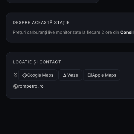
DESPRE ACEASTĂ STAȚIE
Prețuri carburanți live monitorizate la fiecare 2 ore din
Consil
LOCAȚIE ȘI CONTACT
place
Google Maps
Waze
Apple Maps
directions
navigation
map
rompetrol.ro
public