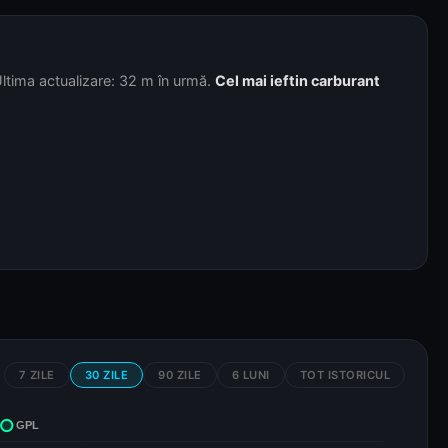
Ultima actualizare: 32 m în urmă.
Cel mai ieftin carburant
7 ZILE
30 ZILE
90 ZILE
6 LUNI
TOT ISTORICUL