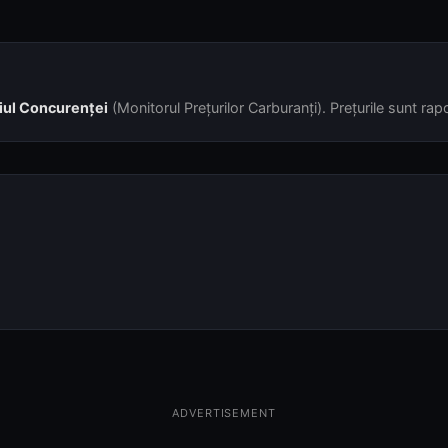
iul Concurenței
(Monitorul Prețurilor Carburanți). Prețurile sunt rapor
ADVERTISEMENT