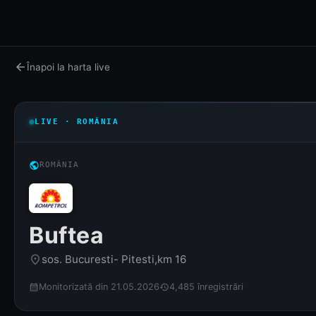
arrow_back
Înapoi la harta live
LIVE · ROMÂNIA
public
ROMÂNIA
Buftea
sos. Bucuresti- Pitesti,km 16
place
Monitorizată din 21.05.2026
4,485 înregistrări
calendar_month
history