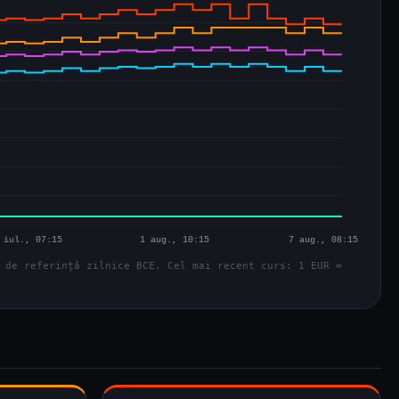
 de referință zilnice BCE. Cel mai recent curs: 1 EUR =