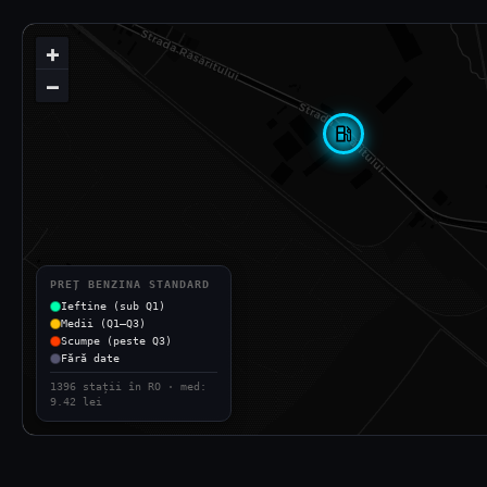
+
−
local_gas_station
PREȚ BENZINA STANDARD
Ieftine (sub Q1)
Medii (Q1–Q3)
Scumpe (peste Q3)
Fără date
1396 stații în RO · med:
9.42 lei