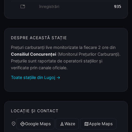
database
înregistrări
935
DESPRE ACEASTĂ STAȚIE
Prețuri carburanți live monitorizate la fiecare 2 ore din
Consiliul Concurenței
(Monitorul Prețurilor Carburanți).
Prețurile sunt raportate de operatorii stațiilor și
verificate prin canale oficiale.
Toate stațiile din Lugoj →
LOCAȚIE ȘI CONTACT
place
Google Maps
Waze
Apple Maps
directions
navigation
map