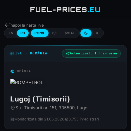
FUEL-PRICES
.EU
arrow_back
Înapoi la harta live
EN
RO
RON/L
€/L
$/GAL
dark_mode
light_mode
LIVE · ROMÂNIA
update
Actualizat: 1 h în urmă
public
ROMÂNIA
Lugoj (Timisorii)
Str. Timisorii nr. 151, 305500, Lugoj
place
Monitorizată din 21.05.2026
3,755 înregistrări
calendar_month
history