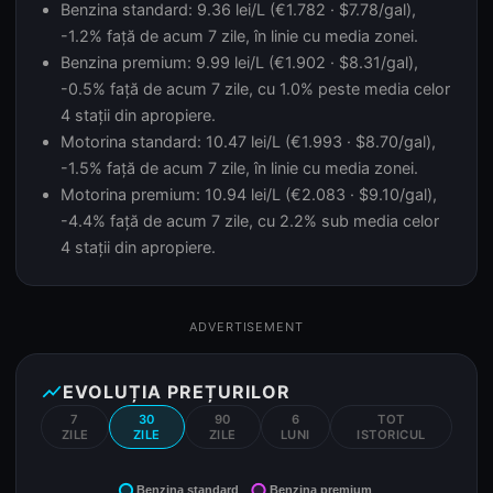
Benzina standard: 9.36 lei/L (€1.782 · $7.78/gal),
-1.2% față de acum 7 zile, în linie cu media zonei.
Benzina premium: 9.99 lei/L (€1.902 · $8.31/gal),
-0.5% față de acum 7 zile, cu 1.0% peste media celor
4 stații din apropiere.
Motorina standard: 10.47 lei/L (€1.993 · $8.70/gal),
-1.5% față de acum 7 zile, în linie cu media zonei.
Motorina premium: 10.94 lei/L (€2.083 · $9.10/gal),
-4.4% față de acum 7 zile, cu 2.2% sub media celor
4 stații din apropiere.
ADVERTISEMENT
show_chart
EVOLUȚIA PREȚURILOR
7
30
90
6
TOT
ZILE
ZILE
ZILE
LUNI
ISTORICUL