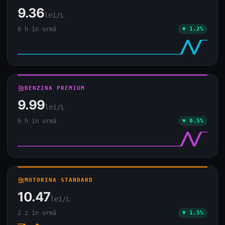
9.36
lei/L
6 h în urmă
▼ 1.2%
local_gas_station
BENZINA PREMIUM
9.99
lei/L
6 h în urmă
▼ 0.5%
local_gas_station
MOTORINA STANDARD
10.47
lei/L
2 z în urmă
▼ 1.5%