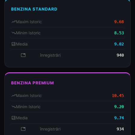
BENZINA STANDARD
trending_up
Maxim Istoric
9.68
trending_down
Minim Istoric
8.53
analytics
Media
9.02
database
înregistrări
940
BENZINA PREMIUM
trending_up
Maxim Istoric
10.45
trending_down
Minim Istoric
9.20
analytics
Media
9.74
database
înregistrări
934