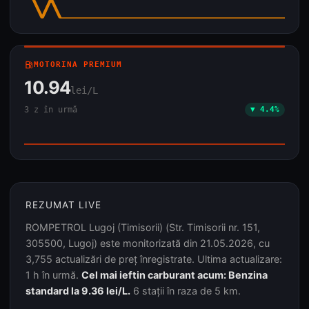
local_gas_station
MOTORINA PREMIUM
10.94
lei/L
3 z în urmă
▼ 4.4%
REZUMAT LIVE
ROMPETROL Lugoj (Timisorii) (Str. Timisorii nr. 151,
305500, Lugoj) este monitorizată din 21.05.2026, cu
3,755 actualizări de preț înregistrate. Ultima actualizare:
1 h în urmă.
Cel mai ieftin carburant acum: Benzina
standard la 9.36 lei/L.
6 stații în raza de 5 km.