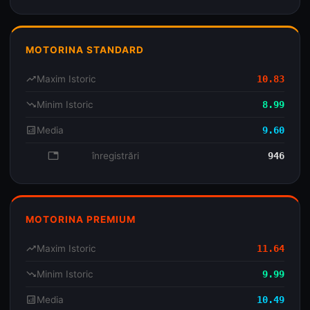
MOTORINA STANDARD
trending_up
Maxim Istoric
10.83
trending_down
Minim Istoric
8.99
analytics
Media
9.60
database
înregistrări
946
MOTORINA PREMIUM
trending_up
Maxim Istoric
11.64
trending_down
Minim Istoric
9.99
analytics
Media
10.49