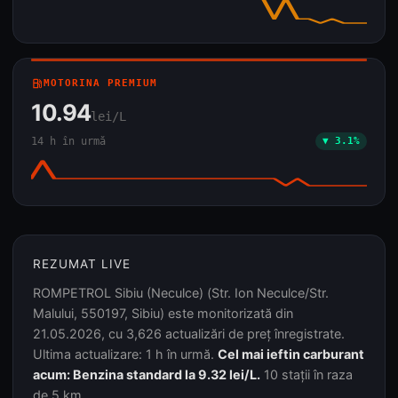
local_gas_station
MOTORINA PREMIUM
10.94
lei/L
14 h în urmă
▼ 3.1%
REZUMAT LIVE
ROMPETROL Sibiu (Neculce) (Str. Ion Neculce/Str.
Malului, 550197, Sibiu) este monitorizată din
21.05.2026, cu 3,626 actualizări de preț înregistrate.
Ultima actualizare: 1 h în urmă.
Cel mai ieftin carburant
acum: Benzina standard la 9.32 lei/L.
10 stații în raza
de 5 km.