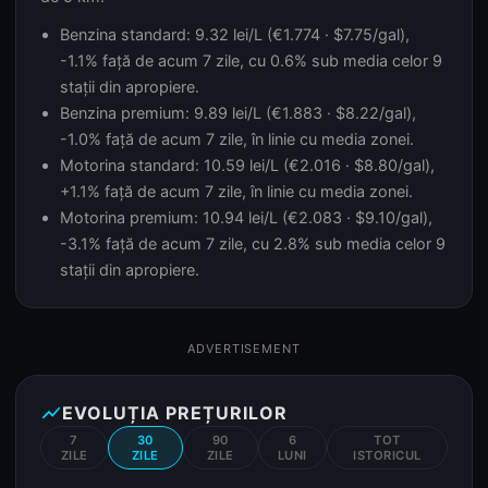
Benzina standard: 9.32 lei/L (€1.774 · $7.75/gal),
-1.1% față de acum 7 zile, cu 0.6% sub media celor 9
stații din apropiere.
Benzina premium: 9.89 lei/L (€1.883 · $8.22/gal),
-1.0% față de acum 7 zile, în linie cu media zonei.
Motorina standard: 10.59 lei/L (€2.016 · $8.80/gal),
+1.1% față de acum 7 zile, în linie cu media zonei.
Motorina premium: 10.94 lei/L (€2.083 · $9.10/gal),
-3.1% față de acum 7 zile, cu 2.8% sub media celor 9
stații din apropiere.
ADVERTISEMENT
show_chart
EVOLUȚIA PREȚURILOR
7
30
90
6
TOT
ZILE
ZILE
ZILE
LUNI
ISTORICUL