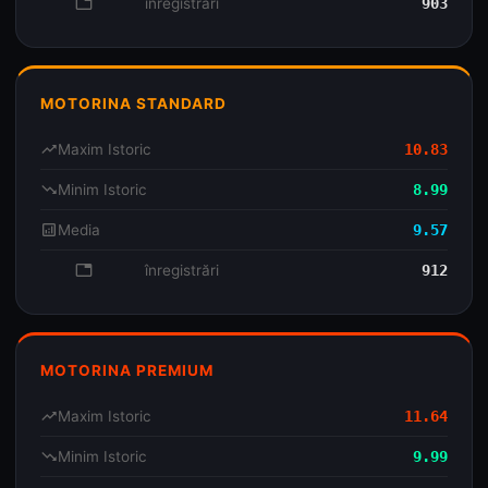
database
înregistrări
903
MOTORINA STANDARD
trending_up
Maxim Istoric
10.83
trending_down
Minim Istoric
8.99
analytics
Media
9.57
database
înregistrări
912
MOTORINA PREMIUM
trending_up
Maxim Istoric
11.64
trending_down
Minim Istoric
9.99