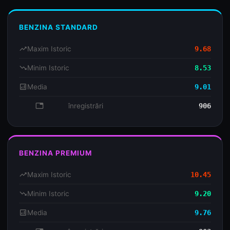
BENZINA STANDARD
trending_up
Maxim Istoric
9.68
trending_down
Minim Istoric
8.53
analytics
Media
9.01
database
înregistrări
906
BENZINA PREMIUM
trending_up
Maxim Istoric
10.45
trending_down
Minim Istoric
9.20
analytics
Media
9.76