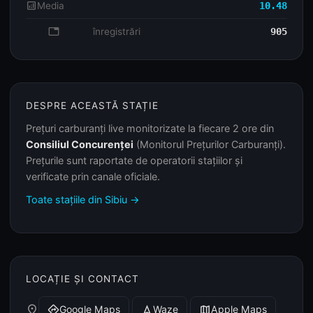
analytics
Media
10.48
database
înregistrări
905
DESPRE ACEASTĂ STAȚIE
Prețuri carburanți live monitorizate la fiecare 2 ore din
Consiliul Concurenței
(Monitorul Prețurilor Carburanți).
Prețurile sunt raportate de operatorii stațiilor și
verificate prin canale oficiale.
Toate stațiile din Sibiu →
LOCAȚIE ȘI CONTACT
place
Google Maps
Waze
Apple Maps
directions
navigation
map