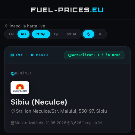
FUEL-PRICES
.EU
arrow_back
Înapoi la harta live
EN
RO
RON/L
€/L
$/GAL
dark_mode
light_mode
LIVE · ROMÂNIA
update
Actualizat: 1 h în urmă
public
ROMÂNIA
Sibiu (Neculce)
Str. Ion Neculce/Str. Malului, 550197, Sibiu
place
Monitorizată din 21.05.2026
3,626 înregistrări
calendar_month
history