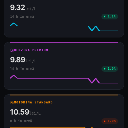
9.32
lei/L
14 h în urmă
▼ 1.1%
local_gas_station
BENZINA PREMIUM
9.89
lei/L
14 h în urmă
▼ 1.0%
local_gas_station
MOTORINA STANDARD
10.59
lei/L
8 h în urmă
▲ 1.0%