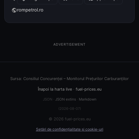
rompetrol.ro
public
ADVERTISEMENT
Sursa: Consiliul Concurenței – Monitorul Prețurilor Carburanților
Înapoi la harta live
·
fuel-prices.eu
JSON ·
JSON extins
·
Markdown
(2026-08-07)
© 2026 fuel-prices.eu
Setări de confidențialitate și cookie-uri