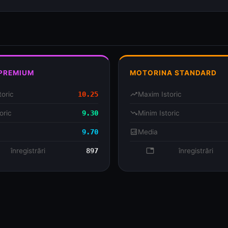
iul Concurenței
(Monitorul Prețurilor Carburanți). Prețurile sunt rapor
ADVERTISEMENT