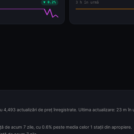
cu 4,493 actualizări de preț înregistrate. Ultima actualizare: 23 m în
ță de acum 7 zile, cu 0.6% peste media celor 1 stații din apropiere.
ață de acum 7 zile.
 față de acum 7 zile, cu 0.6% peste media celor 1 stații din apropie
ață de acum 7 zile, cu 0.9% peste media celor 1 stații din apropiere
 zile.
ADVERTISEMENT