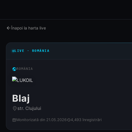
arrow_back
Înapoi la harta live
LIVE · ROMÂNIA
public
ROMÂNIA
Blaj
str. Clujului
place
Monitorizată din 21.05.2026
4,493 înregistrări
calendar_month
history