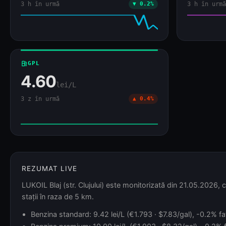
REZUMAT LIVE
LUKOIL Blaj (str. Clujului) este monitorizată din 21.05.2026, 
stații în raza de 5 km.
Benzina standard: 9.42 lei/L (€1.793 · $7.83/gal), -0.2% fa
Benzina premium: 10.00 lei/L (€1.903 · $8.32/gal), -0.2% f
Motorina standard: 10.63 lei/L (€2.023 · $8.84/gal), -0.5%
Motorina premium: 11.44 lei/L (€2.177 · $9.51/gal), -0.4% f
GPL: 4.60 lei/L (€0.876 · $3.83/gal), +0.4% față de acum 7
show_chart
EVOLUȚIA PREȚURILOR