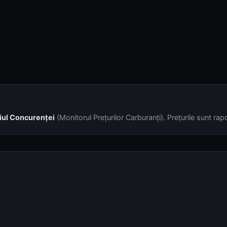
Sursa: Consiliul Concurenței – Monitorul Prețurilor Carburanților
Înapoi la harta live
·
fuel-prices.eu
JSON ·
JSON extins
·
Markdown
(2026-08-06)
© 2026 fuel-prices.eu
Setări de confidențialitate și cookie-uri