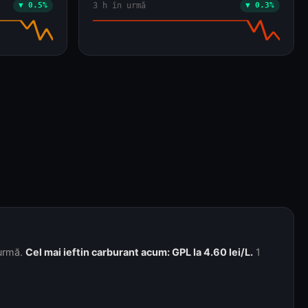
 urmă.
Cel mai ieftin carburant acum: GPL la 4.60 lei/L.
1
re.
.
7 ZILE
30 ZILE
90 ZILE
6 LUNI
TOT ISTORICUL