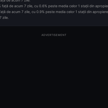
 ziua fiecărei înregistrări (nu la cursul curent). Sursă: ratele
5.2543 RON · 1.1542 USD (06.08.2026).