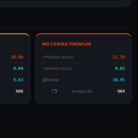
tate de operatorii stațiilor și verificate prin canale oficiale.