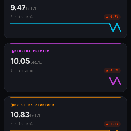
9.47
lei/L
3 h în urmă
▲ 0.3%
local_gas_station
BENZINA PREMIUM
10.05
lei/L
3 h în urmă
▲ 0.3%
local_gas_station
MOTORINA STANDARD
10.83
lei/L
3 h în urmă
▲ 1.4%