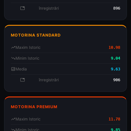
database
înregistrări
896
MOTORINA STANDARD
trending_up
Maxim Istoric
10.98
trending_down
Minim Istoric
9.04
analytics
Media
9.63
database
înregistrări
906
MOTORINA PREMIUM
trending_up
Maxim Istoric
11.78
trending_down
Minim Istoric
9.85