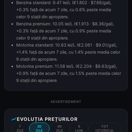
Benzina standard: 9.47 lei/L (€1.802 · $7.88/gal),
+0.3% față de acum 7 zile, cu 0.6% peste media
celor 9 stații din apropiere.
Benzina premium: 10.05 lei/L (€1.913 · $8.36/gal),
+0.3% față de acum 7 zile, cu 0.9% peste media
celor 9 stații din apropiere.
Motorina standard: 10.83 lei/L (€2.061 · $9.01/gal),
+1.4% față de acum 7 zile, cu 1.4% peste media celor
9 stații din apropiere.
Motorina premium: 11.58 lei/L (€2.204 · $9.63/gal),
+0.9% față de acum 7 zile, cu 1.5% peste media celor
9 stații din apropiere.
ADVERTISEMENT
show_chart
EVOLUȚIA PREȚURILOR
7
30
90
6
TOT
ZILE
ZILE
ZILE
LUNI
ISTORICUL