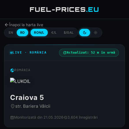
FUEL-PRICES
.EU
arrow_back
Înapoi la harta live
EN
RO
RON/L
€/L
$/GAL
dark_mode
light_mode
LIVE · ROMÂNIA
update
Actualizat: 52 m în urmă
public
ROMÂNIA
Craiova 5
str. Bariera Vâlcii
place
Monitorizată din 21.05.2026
3,604 înregistrări
calendar_month
history