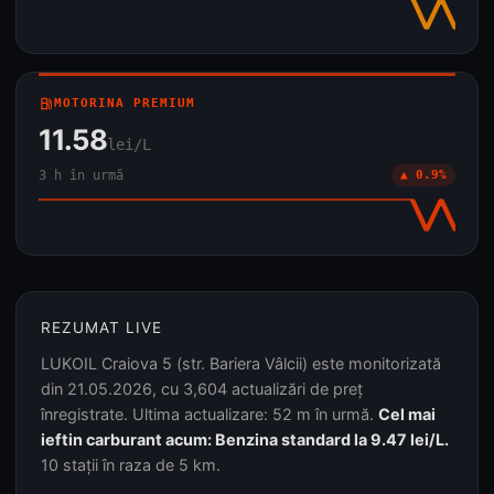
local_gas_station
MOTORINA PREMIUM
11.58
lei/L
3 h în urmă
▲ 0.9%
REZUMAT LIVE
LUKOIL Craiova 5 (str. Bariera Vâlcii) este monitorizată
din 21.05.2026, cu 3,604 actualizări de preț
înregistrate. Ultima actualizare: 52 m în urmă.
Cel mai
ieftin carburant acum: Benzina standard la 9.47 lei/L.
10 stații în raza de 5 km.