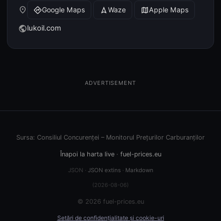
place
Google Maps
Waze
Apple Maps
directions
navigation
map
lukoil.com
public
ADVERTISEMENT
Sursa: Consiliul Concurenței – Monitorul Prețurilor Carburanților
Înapoi la harta live
·
fuel-prices.eu
JSON ·
JSON extins
·
Markdown
(2026-08-06)
© 2026 fuel-prices.eu
Setări de confidențialitate și cookie-uri