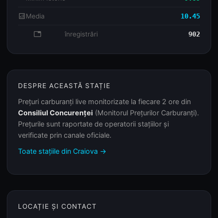
analytics
Media
10.45
database
înregistrări
902
DESPRE ACEASTĂ STAȚIE
Prețuri carburanți live monitorizate la fiecare 2 ore din
Consiliul Concurenței
(Monitorul Prețurilor Carburanți).
Prețurile sunt raportate de operatorii stațiilor și
verificate prin canale oficiale.
Toate stațiile din Craiova →
LOCAȚIE ȘI CONTACT