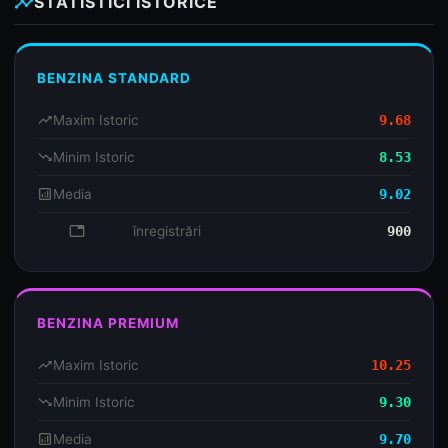
insights
STATISTICI ISTORICE
BENZINA STANDARD
trending_up
Maxim Istoric
9.68
trending_down
Minim Istoric
8.53
analytics
Media
9.02
database
înregistrări
900
BENZINA PREMIUM
trending_up
Maxim Istoric
10.25
trending_down
Minim Istoric
9.30
analytics
Media
9.70