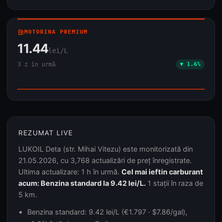
local_gas_station
MOTORINA PREMIUM
11.44
lei/L
3 z în urmă
▼ 1.6%
REZUMAT LIVE
LUKOIL Deta (str. Mihai Vitezu) este monitorizată din
21.05.2026, cu 3,768 actualizări de preț înregistrate.
Ultima actualizare: 1 h în urmă.
Cel mai ieftin carburant
acum: Benzina standard la 9.42 lei/L.
1 stații în raza de
5 km.
Benzina standard: 9.42 lei/L (€1.797 · $7.86/gal),