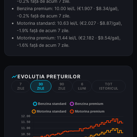
-0.2% față de acum 7 zile.
Benzina premium: 10.00 lei/L (€1.907 · $8.34/gal),
-0.2% față de acum 7 zile.
Motorina standard: 10.63 lei/L (€2.027 · $8.87/gal),
-1.9% față de acum 7 zile.
Motorina premium: 11.44 lei/L (€2.182 · $9.54/gal),
-1.6% față de acum 7 zile.
show_chart
EVOLUȚIA PREȚURILOR
7
30
90
6
TOT
ZILE
ZILE
ZILE
LUNI
ISTORICUL