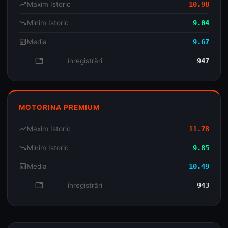
trending_up
Maxim Istoric
10.98
trending_down
Minim Istoric
9.04
analytics
Media
9.67
database
înregistrări
947
MOTORINA PREMIUM
trending_up
Maxim Istoric
11.78
trending_down
Minim Istoric
9.85
analytics
Media
10.49
database
înregistrări
943