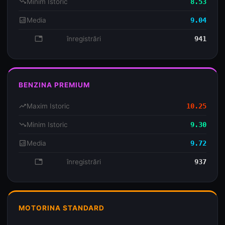
trending_down
Minim Istoric
8.53
analytics
Media
9.04
database
înregistrări
941
BENZINA PREMIUM
trending_up
Maxim Istoric
10.25
trending_down
Minim Istoric
9.30
analytics
Media
9.72
database
înregistrări
937
MOTORINA STANDARD