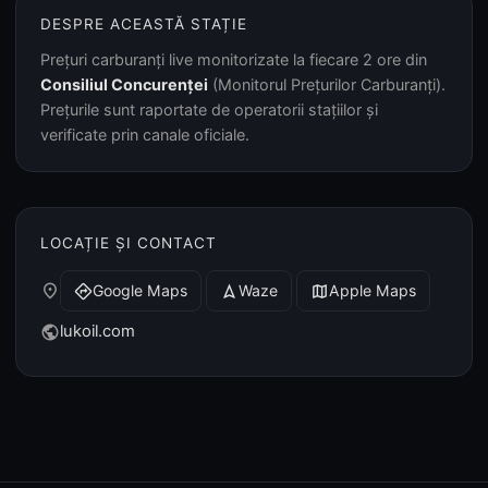
DESPRE ACEASTĂ STAȚIE
Prețuri carburanți live monitorizate la fiecare 2 ore din
Consiliul Concurenței
(Monitorul Prețurilor Carburanți).
Prețurile sunt raportate de operatorii stațiilor și
verificate prin canale oficiale.
LOCAȚIE ȘI CONTACT
place
Google Maps
Waze
Apple Maps
directions
navigation
map
lukoil.com
public