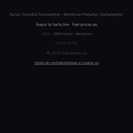
Sursa: Consiliul Concurenței – Monitorul Prețurilor Carburanților
Înapoi la harta live
·
fuel-prices.eu
JSON ·
JSON extins
·
Markdown
(2026-08-10)
© 2026 fuel-prices.eu
Setări de confidențialitate și cookie-uri