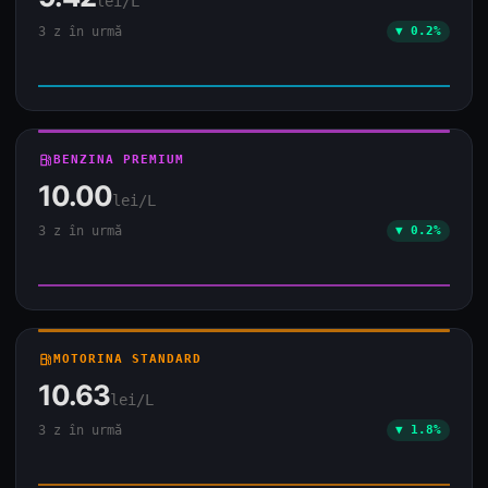
lei/L
3 z în urmă
▼ 0.2%
local_gas_station
BENZINA PREMIUM
10.00
lei/L
3 z în urmă
▼ 0.2%
local_gas_station
MOTORINA STANDARD
10.63
lei/L
3 z în urmă
▼ 1.8%