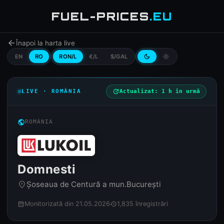
FUEL-PRICES
.EU
arrow_back
Înapoi la harta live
EN
RO
RON/L
€/L
$/GAL
dark_mode
light_mode
LIVE · ROMÂNIA
update
Actualizat: 1 h în urmă
public
ROMÂNIA
Domnesti
Șoseaua de Centură a mun.București
place
Monitorizată din 21.05.2026
1,835 înregistrări
calendar_month
history