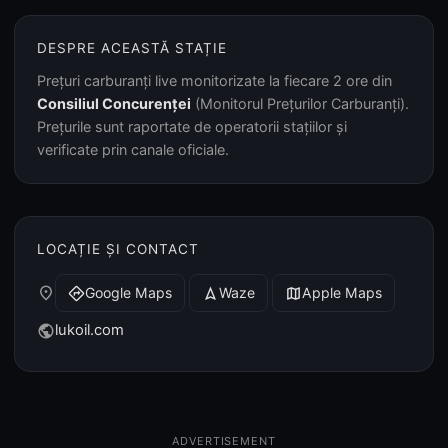
DESPRE ACEASTĂ STAȚIE
Prețuri carburanți live monitorizate la fiecare 2 ore din
Consiliul Concurenței
(Monitorul Prețurilor Carburanți).
Prețurile sunt raportate de operatorii stațiilor și
verificate prin canale oficiale.
LOCAȚIE ȘI CONTACT
place
Google Maps
Waze
Apple Maps
directions
navigation
map
lukoil.com
public
ADVERTISEMENT