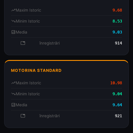
trending_up
Maxim Istoric
9.68
trending_down
Minim Istoric
8.53
analytics
Media
9.03
database
înregistrări
914
MOTORINA STANDARD
trending_up
Maxim Istoric
10.98
trending_down
Minim Istoric
9.04
analytics
Media
9.64
database
înregistrări
921