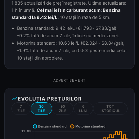
1,835 actualizări de preț înregistrate. Ultima actualizare:
1 h în urmă.
Cel mai ieftin carburant acum: Benzina
standard la 9.42 lei/L.
10 stații în raza de 5 km.
Benzina standard: 9.42 lei/L (€1.793 · $7.83/gal),
-0.2% față de acum 7 zile, în linie cu media zonei.
Motorina standard: 10.63 lei/L (€2.024 · $8.84/gal),
-1.9% față de acum 7 zile, cu 0.5% peste media celor
10 stații din apropiere.
ADVERTISEMENT
show_chart
EVOLUȚIA PREȚURILOR
7
30
90
6
TOT
ZILE
ZILE
ZILE
LUNI
ISTORICUL