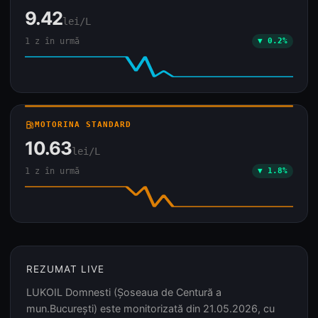
9.42
lei/L
1 z în urmă
▼ 0.2%
local_gas_station
MOTORINA STANDARD
10.63
lei/L
1 z în urmă
▼ 1.8%
REZUMAT LIVE
LUKOIL Domnesti (Șoseaua de Centură a
mun.București) este monitorizată din 21.05.2026, cu