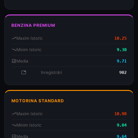
BENZINA PREMIUM
trending_up
Maxim Istoric
10.25
trending_down
Minim Istoric
9.30
analytics
Media
9.71
database
înregistrări
902
MOTORINA STANDARD
trending_up
Maxim Istoric
10.98
trending_down
Minim Istoric
9.04
analytics
Media
9.64