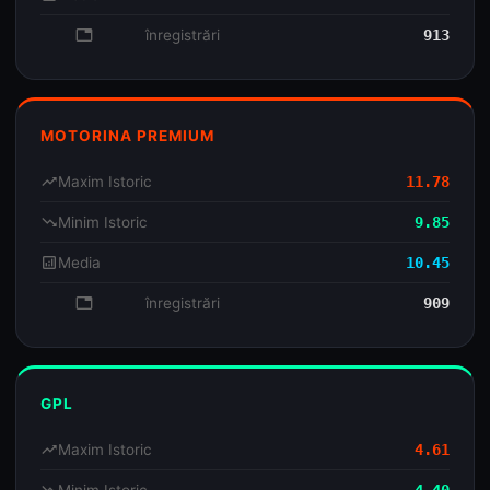
database
înregistrări
913
MOTORINA PREMIUM
trending_up
Maxim Istoric
11.78
trending_down
Minim Istoric
9.85
analytics
Media
10.45
database
înregistrări
909
GPL
trending_up
Maxim Istoric
4.61