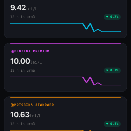
9.42
lei/L
13 h în urmă
▼ 0.2%
local_gas_station
BENZINA PREMIUM
10.00
lei/L
13 h în urmă
▼ 0.2%
local_gas_station
MOTORINA STANDARD
10.63
lei/L
13 h în urmă
▼ 0.5%