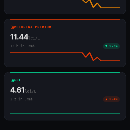
local_gas_station
MOTORINA PREMIUM
11.44
lei/L
13 h în urmă
▼ 0.3%
local_gas_station
GPL
4.61
lei/L
3 z în urmă
▲ 0.4%