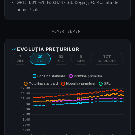
GPL: 4.61 lei/L (€0.878 · $3.83/gal), +0.4% față de
acum 7 zile.
ADVERTISEMENT
show_chart
EVOLUȚIA PREȚURILOR
7
30
90
6
TOT
ZILE
ZILE
ZILE
LUNI
ISTORICUL