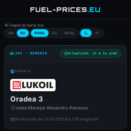
FUEL-PRICES
.EU
arrow_back
Înapoi la harta live
EN
RO
RON/L
€/L
$/GAL
dark_mode
light_mode
LIVE · ROMÂNIA
update
Actualizat: 15 m în urmă
public
ROMÂNIA
Oradea 3
calea Mareșal Alexandru Averescu
place
Monitorizată din 21.05.2026
4,518 înregistrări
calendar_month
history