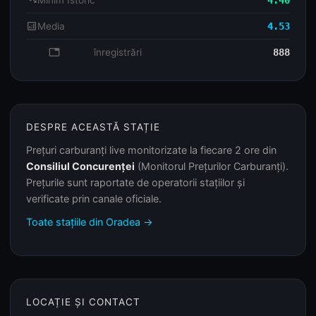
trending_down
Minim Istoric
4.40
analytics
Media
4.53
database
înregistrări
888
DESPRE ACEASTĂ STAȚIE
Prețuri carburanți live monitorizate la fiecare 2 ore din
Consiliul Concurenței
(Monitorul Prețurilor Carburanți).
Prețurile sunt raportate de operatorii stațiilor și
verificate prin canale oficiale.
Toate stațiile din Oradea →
LOCAȚIE ȘI CONTACT