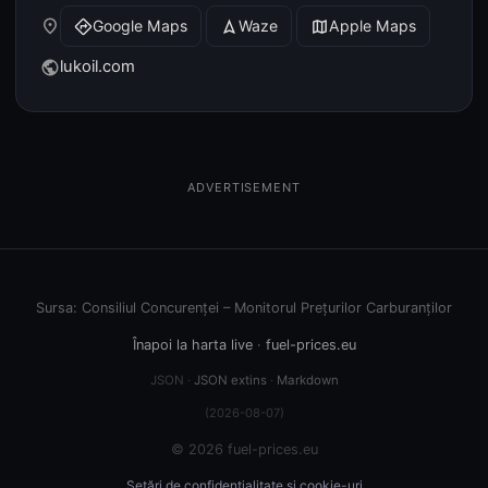
place
Google Maps
Waze
Apple Maps
directions
navigation
map
lukoil.com
public
ADVERTISEMENT
Sursa: Consiliul Concurenței – Monitorul Prețurilor Carburanților
Înapoi la harta live
·
fuel-prices.eu
JSON ·
JSON extins
·
Markdown
(2026-08-07)
© 2026 fuel-prices.eu
Setări de confidențialitate și cookie-uri