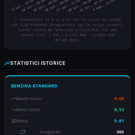
info
Conversiile în € și $ se fac la cursul de schimb
din ziua fiecărei înregistrări (nu la cursul curent).
Sursă: ratele de referință zilnice BCE. Cel mai
recent curs: 1 EUR = 5.2525 RON · 1.1535 USD
(07.08.2026).
insights
STATISTICI ISTORICE
BENZINA STANDARD
trending_up
Maxim Istoric
9.68
trending_down
Minim Istoric
8.53
analytics
Media
9.03
database
înregistrări
906