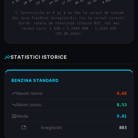
info
Conversiile în € și $ se fac la cursul de schimb
din ziua fiecărei înregistrări (nu la cursul curent).
Sursă: ratele de referință zilnice BCE. Cel mai
recent curs: 1 EUR = 5.2469 RON · 1.1554 USD
(05.08.2026).
insights
STATISTICI ISTORICE
BENZINA STANDARD
trending_up
Maxim Istoric
9.68
trending_down
Minim Istoric
8.53
analytics
Media
9.01
database
înregistrări
883