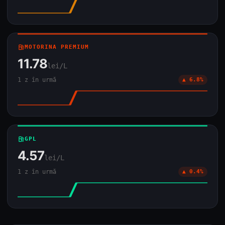
local_gas_station
MOTORINA PREMIUM
11.78
lei/L
1 z în urmă
▲ 6.8%
local_gas_station
GPL
4.57
lei/L
1 z în urmă
▲ 0.4%