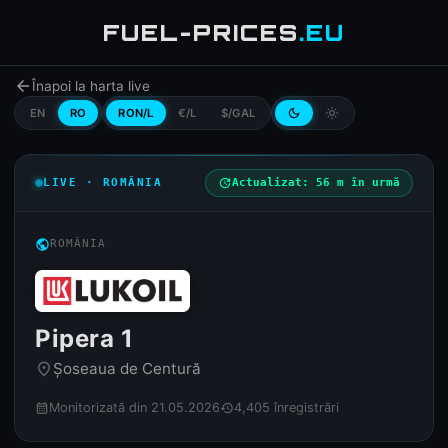
FUEL-PRICES
.EU
arrow_back
Înapoi la harta live
EN
RO
RON/L
€/L
$/GAL
dark_mode
light_mode
LIVE · ROMÂNIA
update
Actualizat: 56 m în urmă
public
ROMÂNIA
Pipera 1
Șoseaua de Centură
place
Monitorizată din 21.05.2026
4,405 înregistrări
calendar_month
history