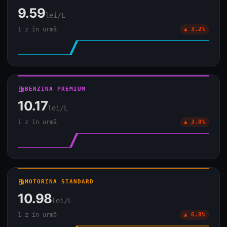
9.59
lei/L
1 z în urmă
▲ 3.2%
local_gas_station
BENZINA PREMIUM
10.17
lei/L
1 z în urmă
▲ 3.0%
local_gas_station
MOTORINA STANDARD
10.98
lei/L
1 z în urmă
▲ 6.8%