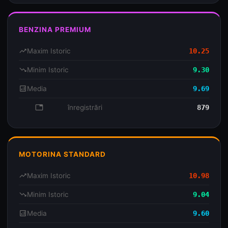
BENZINA PREMIUM
trending_up
Maxim Istoric
10.25
trending_down
Minim Istoric
9.30
analytics
Media
9.69
database
înregistrări
879
MOTORINA STANDARD
trending_up
Maxim Istoric
10.98
trending_down
Minim Istoric
9.04
analytics
Media
9.60