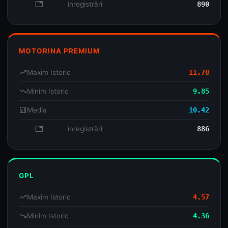
database
înregistrări
890
MOTORINA PREMIUM
trending_up
Maxim Istoric
11.78
trending_down
Minim Istoric
9.85
analytics
Media
10.42
database
înregistrări
886
GPL
trending_up
Maxim Istoric
4.57
trending_down
Minim Istoric
4.36