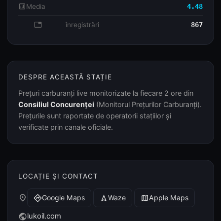
analytics
Media
4.48
database
înregistrări
867
DESPRE ACEASTĂ STAȚIE
Prețuri carburanți live monitorizate la fiecare 2 ore din
Consiliul Concurenței
(Monitorul Prețurilor Carburanți).
Prețurile sunt raportate de operatorii stațiilor și
verificate prin canale oficiale.
LOCAȚIE ȘI CONTACT
place
Google Maps
Waze
Apple Maps
directions
navigation
map
lukoil.com
public