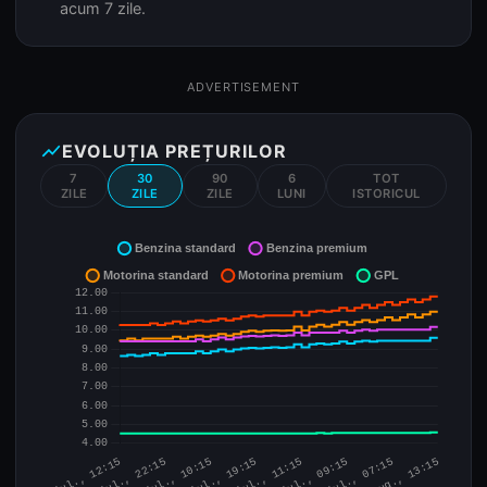
acum 7 zile.
ADVERTISEMENT
show_chart
EVOLUȚIA PREȚURILOR
7
30
90
6
TOT
ZILE
ZILE
ZILE
LUNI
ISTORICUL