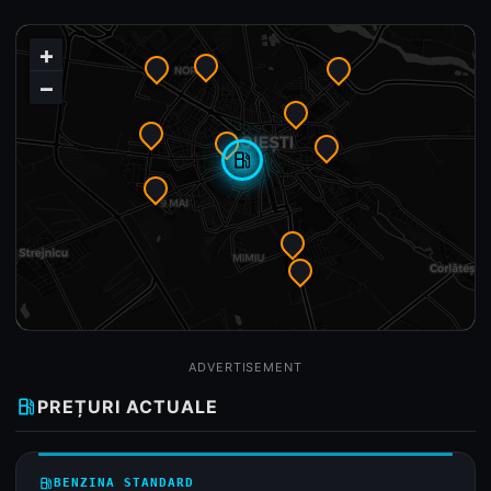
+
−
local_gas_station
ADVERTISEMENT
local_gas_station
PREȚURI ACTUALE
local_gas_station
BENZINA STANDARD