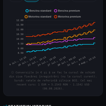
info
Conversiile în € și $ se fac la cursul de schimb
din ziua fiecărei înregistrări (nu la cursul curent).
Sursă: ratele de referință zilnice BCE. Cel mai
recent curs: 1 EUR = 5.2543 RON · 1.1542 USD
(06.08.2026).