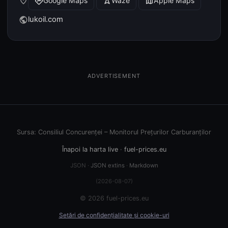
place
Google Maps
Waze
Apple Maps
directions
navigation
map
lukoil.com
public
ADVERTISEMENT
Sursa: Consiliul Concurenței – Monitorul Prețurilor Carburanților
Înapoi la harta live
·
fuel-prices.eu
JSON ·
JSON extins
·
Markdown
(2026-08-07)
© 2026 fuel-prices.eu
Setări de confidențialitate și cookie-uri