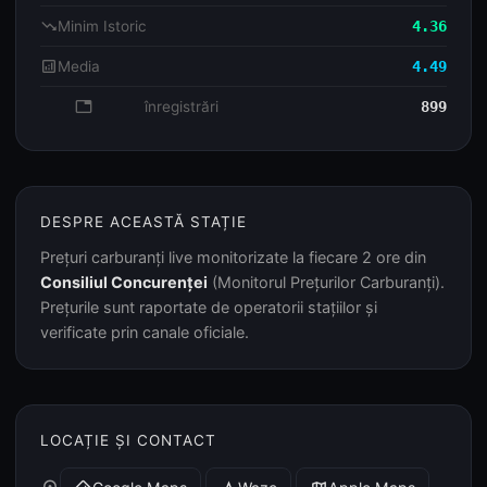
trending_down
Minim Istoric
4.36
analytics
Media
4.49
database
înregistrări
899
DESPRE ACEASTĂ STAȚIE
Prețuri carburanți live monitorizate la fiecare 2 ore din
Consiliul Concurenței
(Monitorul Prețurilor Carburanți).
Prețurile sunt raportate de operatorii stațiilor și
verificate prin canale oficiale.
LOCAȚIE ȘI CONTACT