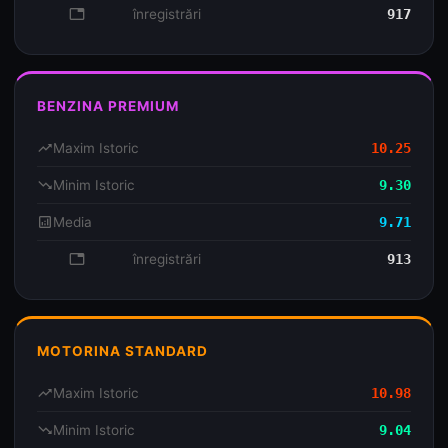
database
înregistrări
917
BENZINA PREMIUM
trending_up
Maxim Istoric
10.25
trending_down
Minim Istoric
9.30
analytics
Media
9.71
database
înregistrări
913
MOTORINA STANDARD
trending_up
Maxim Istoric
10.98
trending_down
Minim Istoric
9.04