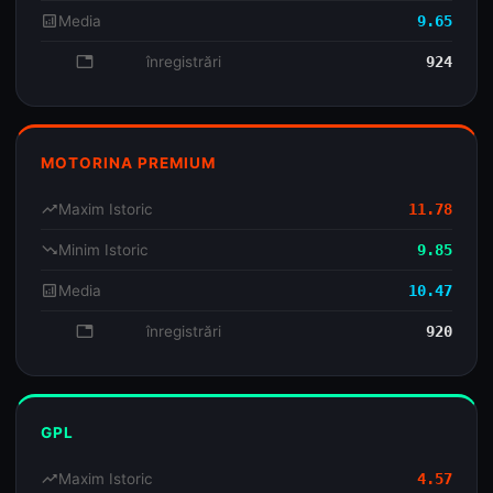
analytics
Media
9.65
database
înregistrări
924
MOTORINA PREMIUM
trending_up
Maxim Istoric
11.78
trending_down
Minim Istoric
9.85
analytics
Media
10.47
database
înregistrări
920
GPL
trending_up
Maxim Istoric
4.57