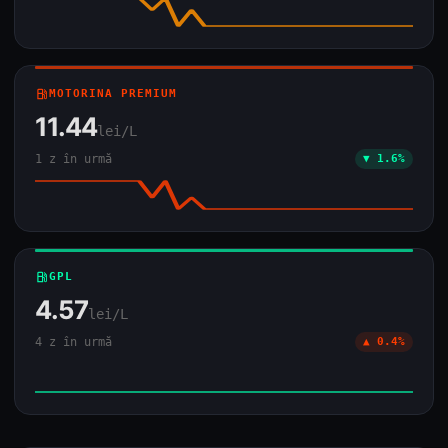
local_gas_station
MOTORINA PREMIUM
11.44
lei/L
1 z în urmă
▼ 1.6%
local_gas_station
GPL
4.57
lei/L
4 z în urmă
▲ 0.4%