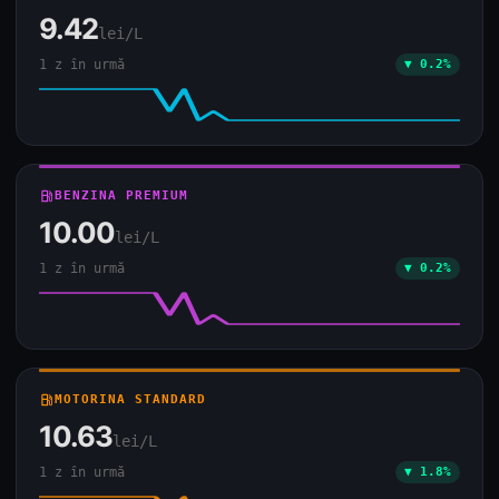
9.42
lei/L
1 z în urmă
▼ 0.2%
local_gas_station
BENZINA PREMIUM
10.00
lei/L
1 z în urmă
▼ 0.2%
local_gas_station
MOTORINA STANDARD
10.63
lei/L
1 z în urmă
▼ 1.8%