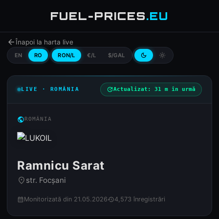
FUEL-PRICES
.EU
arrow_back
Înapoi la harta live
EN
RO
RON/L
€/L
$/GAL
dark_mode
light_mode
LIVE · ROMÂNIA
update
Actualizat: 31 m în urmă
public
ROMÂNIA
Ramnicu Sarat
str. Focșani
place
Monitorizată din 21.05.2026
4,573 înregistrări
calendar_month
history