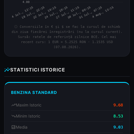
info
Conversiile în € și $ se fac la cursul de schimb
din ziua fiecărei înregistrări (nu la cursul curent).
Sursă: ratele de referință zilnice BCE. Cel mai
recent curs: 1 EUR = 5.2525 RON · 1.1535 USD
(07.08.2026).
insights
STATISTICI ISTORICE
BENZINA STANDARD
trending_up
Maxim Istoric
9.68
trending_down
Minim Istoric
8.53
analytics
Media
9.03