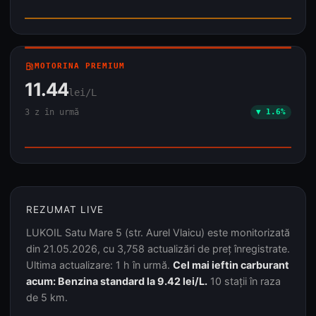
local_gas_station
MOTORINA PREMIUM
11.44
lei/L
3 z în urmă
▼ 1.6%
REZUMAT LIVE
LUKOIL Satu Mare 5 (str. Aurel Vlaicu) este monitorizată
din 21.05.2026, cu 3,758 actualizări de preț înregistrate.
Ultima actualizare: 1 h în urmă.
Cel mai ieftin carburant
acum: Benzina standard la 9.42 lei/L.
10 stații în raza
de 5 km.