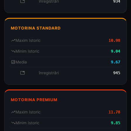
database
înregistrări
934
MOTORINA STANDARD
trending_up
Maxim Istoric
10.98
trending_down
Minim Istoric
9.04
analytics
Media
9.67
database
înregistrări
945
MOTORINA PREMIUM
trending_up
Maxim Istoric
11.78
trending_down
Minim Istoric
9.85