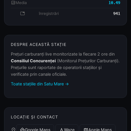
analytics
Media
10.49
database
înregistrări
941
DESPRE ACEASTĂ STAȚIE
Prețuri carburanți live monitorizate la fiecare 2 ore din
Consiliul Concurenței
(Monitorul Prețurilor Carburanți).
Prețurile sunt raportate de operatorii stațiilor și
verificate prin canale oficiale.
Toate stațiile din Satu Mare →
LOCAȚIE ȘI CONTACT
place
Google Maps
Waze
Apple Maps
directions
navigation
map