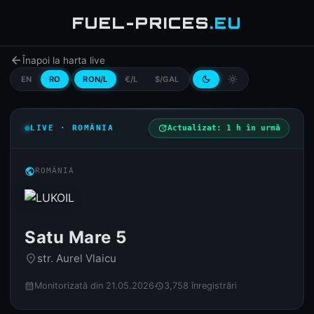
FUEL-PRICES
.EU
arrow_back
Înapoi la harta live
EN
RO
RON/L
€/L
$/GAL
dark_mode
light_mode
LIVE · ROMÂNIA
update
Actualizat: 1 h în urmă
public
ROMÂNIA
Satu Mare 5
str. Aurel Vlaicu
place
Monitorizată din 21.05.2026
3,758 înregistrări
calendar_month
history