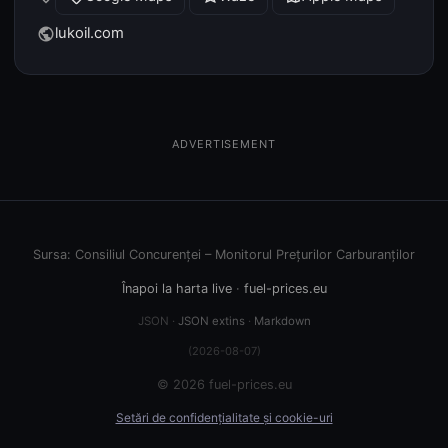
lukoil.com
public
ADVERTISEMENT
Sursa: Consiliul Concurenței – Monitorul Prețurilor Carburanților
Înapoi la harta live
·
fuel-prices.eu
JSON ·
JSON extins
·
Markdown
(2026-08-07)
© 2026 fuel-prices.eu
Setări de confidențialitate și cookie-uri