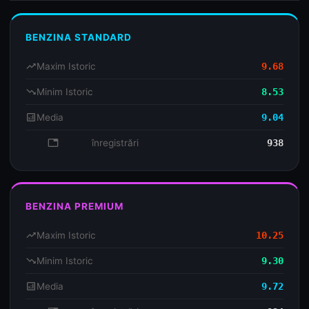
BENZINA STANDARD
trending_up
Maxim Istoric
9.68
trending_down
Minim Istoric
8.53
analytics
Media
9.04
database
înregistrări
938
BENZINA PREMIUM
trending_up
Maxim Istoric
10.25
trending_down
Minim Istoric
9.30
analytics
Media
9.72