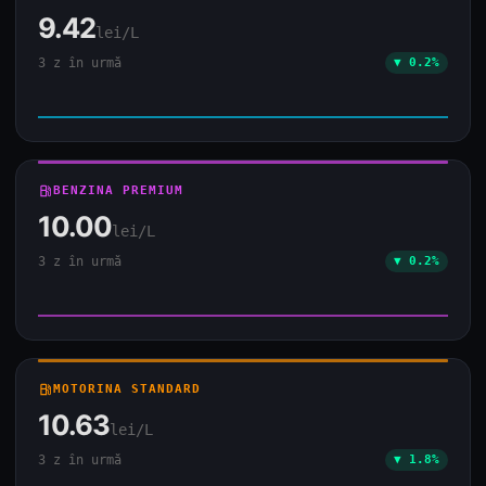
9.42
lei/L
3 z în urmă
▼ 0.2%
local_gas_station
BENZINA PREMIUM
10.00
lei/L
3 z în urmă
▼ 0.2%
local_gas_station
MOTORINA STANDARD
10.63
lei/L
3 z în urmă
▼ 1.8%