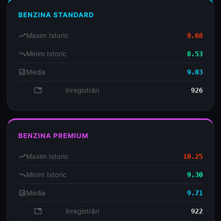
BENZINA STANDARD
trending_up
Maxim Istoric
9.68
trending_down
Minim Istoric
8.53
analytics
Media
9.03
database
înregistrări
926
BENZINA PREMIUM
trending_up
Maxim Istoric
10.25
trending_down
Minim Istoric
9.30
analytics
Media
9.71
database
înregistrări
922