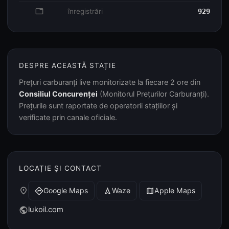
database
înregistrări
929
DESPRE ACEASTĂ STAȚIE
Prețuri carburanți live monitorizate la fiecare 2 ore din
Consiliul Concurenței
(Monitorul Prețurilor Carburanți).
Prețurile sunt raportate de operatorii stațiilor și
verificate prin canale oficiale.
LOCAȚIE ȘI CONTACT
place
Google Maps
Waze
Apple Maps
directions
navigation
map
lukoil.com
public