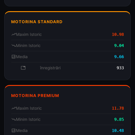
MOTORINA STANDARD
trending_up
Maxim Istoric
10.98
trending_down
Minim Istoric
9.04
analytics
Media
9.66
database
înregistrări
933
MOTORINA PREMIUM
trending_up
Maxim Istoric
11.78
trending_down
Minim Istoric
9.85
analytics
Media
10.48