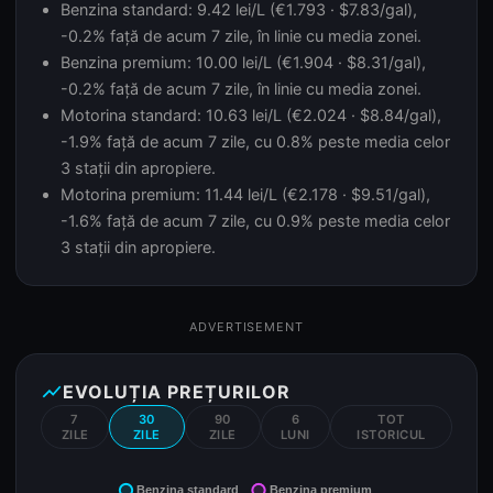
Benzina standard: 9.42 lei/L (€1.793 · $7.83/gal),
-0.2% față de acum 7 zile, în linie cu media zonei.
Benzina premium: 10.00 lei/L (€1.904 · $8.31/gal),
-0.2% față de acum 7 zile, în linie cu media zonei.
Motorina standard: 10.63 lei/L (€2.024 · $8.84/gal),
-1.9% față de acum 7 zile, cu 0.8% peste media celor
3 stații din apropiere.
Motorina premium: 11.44 lei/L (€2.178 · $9.51/gal),
-1.6% față de acum 7 zile, cu 0.9% peste media celor
3 stații din apropiere.
ADVERTISEMENT
show_chart
EVOLUȚIA PREȚURILOR
7
30
90
6
TOT
ZILE
ZILE
ZILE
LUNI
ISTORICUL