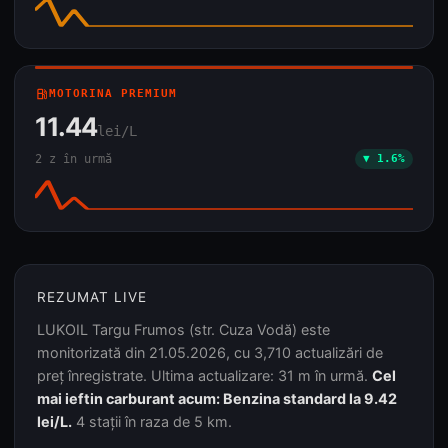
local_gas_station
MOTORINA PREMIUM
11.44
lei/L
2 z în urmă
▼ 1.6%
REZUMAT LIVE
LUKOIL Targu Frumos (str. Cuza Vodă) este
monitorizată din 21.05.2026, cu 3,710 actualizări de
preț înregistrate. Ultima actualizare: 31 m în urmă.
Cel
mai ieftin carburant acum: Benzina standard la 9.42
lei/L.
4 stații în raza de 5 km.