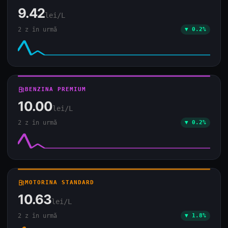
9.42
lei/L
2 z în urmă
▼ 0.2%
local_gas_station
BENZINA PREMIUM
10.00
lei/L
2 z în urmă
▼ 0.2%
local_gas_station
MOTORINA STANDARD
10.63
lei/L
2 z în urmă
▼ 1.8%