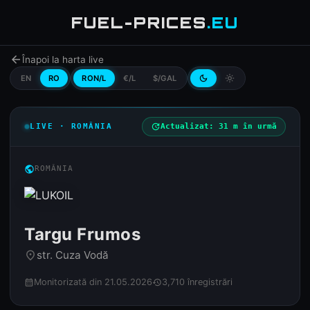
FUEL-PRICES
.EU
arrow_back
Înapoi la harta live
EN
RO
RON/L
€/L
$/GAL
dark_mode
light_mode
LIVE · ROMÂNIA
update
Actualizat: 31 m în urmă
public
ROMÂNIA
Targu Frumos
str. Cuza Vodă
place
Monitorizată din 21.05.2026
3,710 înregistrări
calendar_month
history