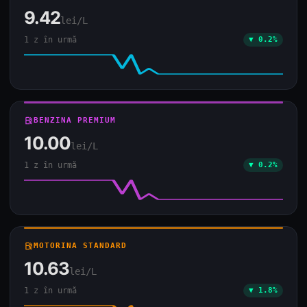
9.42
lei/L
1 z în urmă
▼ 0.2%
local_gas_station
BENZINA PREMIUM
10.00
lei/L
1 z în urmă
▼ 0.2%
local_gas_station
MOTORINA STANDARD
10.63
lei/L
1 z în urmă
▼ 1.8%