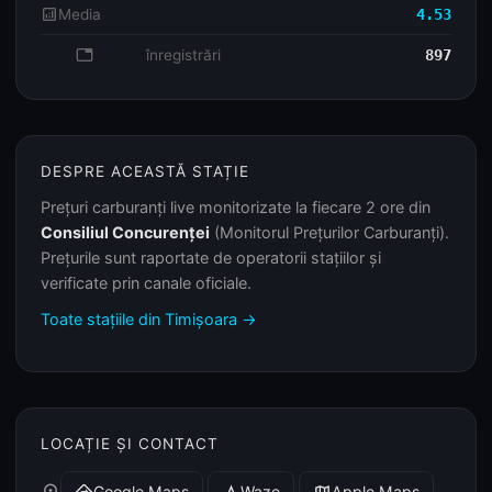
analytics
Media
4.53
database
înregistrări
897
DESPRE ACEASTĂ STAȚIE
Prețuri carburanți live monitorizate la fiecare 2 ore din
Consiliul Concurenței
(Monitorul Prețurilor Carburanți).
Prețurile sunt raportate de operatorii stațiilor și
verificate prin canale oficiale.
Toate stațiile din Timișoara →
LOCAȚIE ȘI CONTACT
Google Maps
Waze
Apple Maps