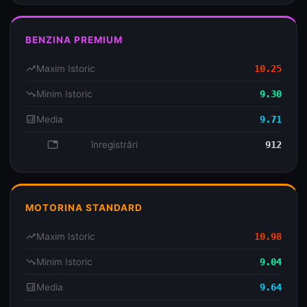
BENZINA PREMIUM
trending_up
Maxim Istoric
10.25
trending_down
Minim Istoric
9.30
analytics
Media
9.71
database
înregistrări
912
MOTORINA STANDARD
trending_up
Maxim Istoric
10.98
trending_down
Minim Istoric
9.04
analytics
Media
9.64