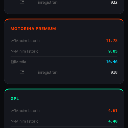
database
înregistrări
922
MOTORINA PREMIUM
trending_up
Maxim Istoric
11.78
trending_down
Minim Istoric
9.85
analytics
Media
10.46
database
înregistrări
918
GPL
trending_up
Maxim Istoric
4.61
trending_down
Minim Istoric
4.40