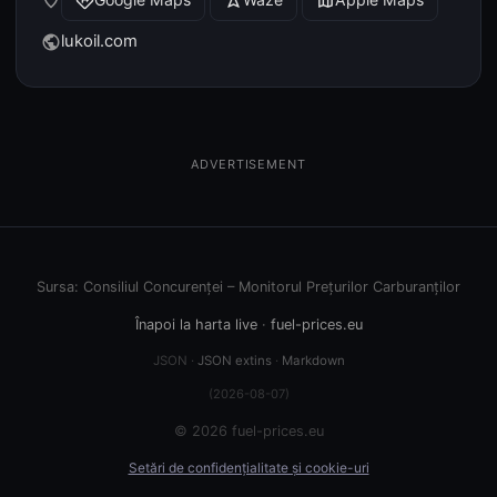
place
directions
navigation
map
lukoil.com
public
ADVERTISEMENT
Sursa: Consiliul Concurenței – Monitorul Prețurilor Carburanților
Înapoi la harta live
·
fuel-prices.eu
JSON ·
JSON extins
·
Markdown
(2026-08-07)
© 2026 fuel-prices.eu
Setări de confidențialitate și cookie-uri