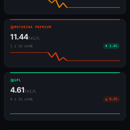
local_gas_station
MOTORINA PREMIUM
11.44
lei/L
1 z în urmă
▼ 1.6%
local_gas_station
GPL
4.61
lei/L
4 z în urmă
▲ 0.4%