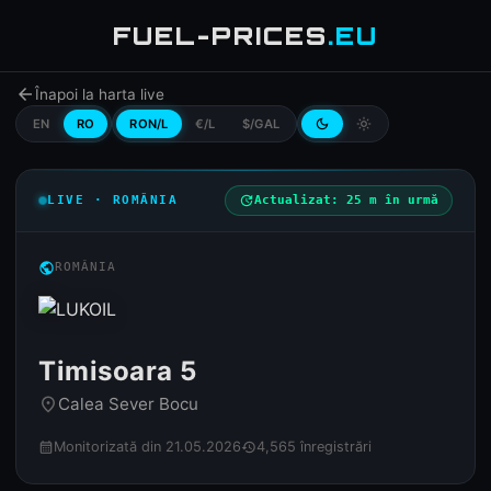
FUEL-PRICES
.EU
arrow_back
Înapoi la harta live
EN
RO
RON/L
€/L
$/GAL
dark_mode
light_mode
LIVE · ROMÂNIA
update
Actualizat: 25 m în urmă
public
ROMÂNIA
Timisoara 5
Calea Sever Bocu
place
Monitorizată din 21.05.2026
4,565 înregistrări
calendar_month
history