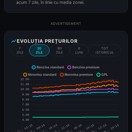
acum 7 zile, în linie cu media zonei.
ADVERTISEMENT
show_chart
EVOLUȚIA PREȚURILOR
7
30
90
6
TOT
ZILE
ZILE
ZILE
LUNI
ISTORICUL