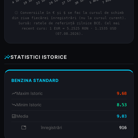
info
Conversiile în € și $ se fac la cursul de schimb
din ziua fiecărei înregistrări (nu la cursul curent).
Sursă: ratele de referință zilnice BCE. Cel mai
recent curs: 1 EUR = 5.2525 RON · 1.1535 USD
(07.08.2026).
insights
STATISTICI ISTORICE
BENZINA STANDARD
trending_up
Maxim Istoric
9.68
trending_down
Minim Istoric
8.53
analytics
Media
9.03
database
înregistrări
916