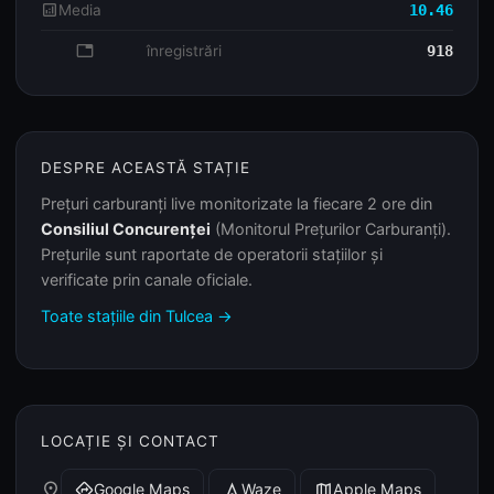
analytics
Media
10.46
database
înregistrări
918
DESPRE ACEASTĂ STAȚIE
Prețuri carburanți live monitorizate la fiecare 2 ore din
Consiliul Concurenței
(Monitorul Prețurilor Carburanți).
Prețurile sunt raportate de operatorii stațiilor și
verificate prin canale oficiale.
Toate stațiile din Tulcea →
LOCAȚIE ȘI CONTACT
place
Google Maps
Waze
Apple Maps
directions
navigation
map