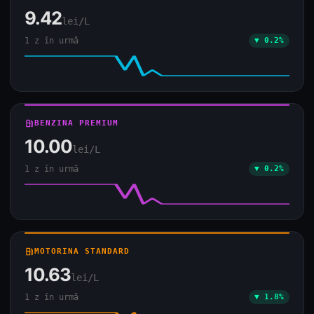
9.42
lei/L
1 z în urmă
▼ 0.2%
local_gas_station
BENZINA PREMIUM
10.00
lei/L
1 z în urmă
▼ 0.2%
local_gas_station
MOTORINA STANDARD
10.63
lei/L
1 z în urmă
▼ 1.8%