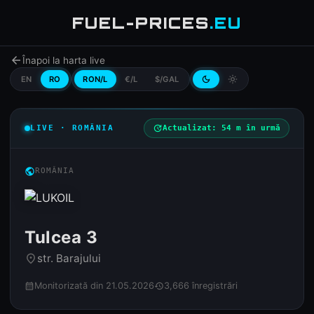
FUEL-PRICES
.EU
arrow_back
Înapoi la harta live
EN
RO
RON/L
€/L
$/GAL
dark_mode
light_mode
LIVE · ROMÂNIA
update
Actualizat: 54 m în urmă
public
ROMÂNIA
Tulcea 3
str. Barajului
place
Monitorizată din 21.05.2026
3,666 înregistrări
calendar_month
history