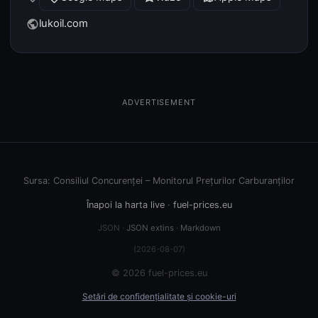
lukoil.com
public
ADVERTISEMENT
Sursa: Consiliul Concurenței – Monitorul Prețurilor Carburanților
Înapoi la harta live
·
fuel-prices.eu
JSON ·
JSON extins
·
Markdown
(2026-08-07)
© 2026 fuel-prices.eu
Setări de confidențialitate și cookie-uri