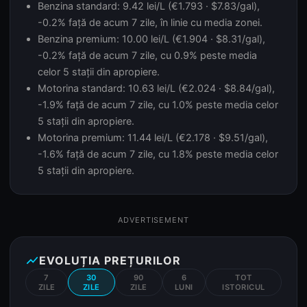
Benzina standard: 9.42 lei/L (€1.793 · $7.83/gal),
-0.2% față de acum 7 zile, în linie cu media zonei.
Benzina premium: 10.00 lei/L (€1.904 · $8.31/gal),
-0.2% față de acum 7 zile, cu 0.9% peste media
celor 5 stații din apropiere.
Motorina standard: 10.63 lei/L (€2.024 · $8.84/gal),
-1.9% față de acum 7 zile, cu 1.0% peste media celor
5 stații din apropiere.
Motorina premium: 11.44 lei/L (€2.178 · $9.51/gal),
-1.6% față de acum 7 zile, cu 1.8% peste media celor
5 stații din apropiere.
ADVERTISEMENT
show_chart
EVOLUȚIA PREȚURILOR
7
30
90
6
TOT
ZILE
ZILE
ZILE
LUNI
ISTORICUL