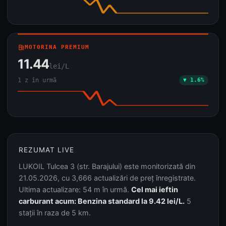
local_gas_station
MOTORINA PREMIUM
11.44
lei/L
1 z în urmă
▼ 1.6%
REZUMAT LIVE
LUKOIL Tulcea 3 (str. Barajului) este monitorizată din
21.05.2026, cu 3,666 actualizări de preț înregistrate.
Ultima actualizare: 54 m în urmă.
Cel mai ieftin
carburant acum: Benzina standard la 9.42 lei/L.
5
stații în raza de 5 km.