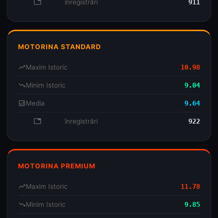
database
înregistrări
911
MOTORINA STANDARD
trending_up
Maxim Istoric
10.98
trending_down
Minim Istoric
9.04
analytics
Media
9.64
database
înregistrări
922
MOTORINA PREMIUM
trending_up
Maxim Istoric
11.78
trending_down
Minim Istoric
9.85