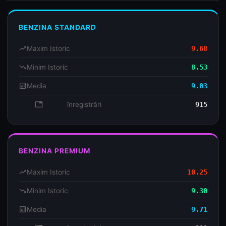
BENZINA STANDARD
trending_up
Maxim Istoric
9.68
trending_down
Minim Istoric
8.53
analytics
Media
9.03
database
înregistrări
915
BENZINA PREMIUM
trending_up
Maxim Istoric
10.25
trending_down
Minim Istoric
9.30
analytics
Media
9.71