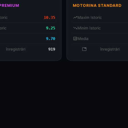
 PREMIUM
MOTORINA STANDARD
toric
10.35
trending_up
Maxim Istoric
oric
9.25
trending_down
Minim Istoric
9.70
analytics
Media
se
înregistrări
919
database
înregistrări