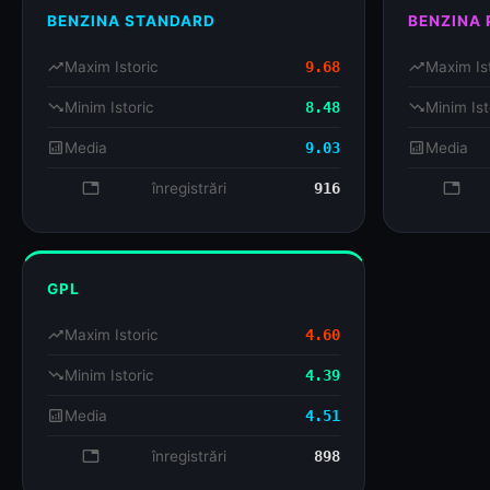
BENZINA STANDARD
BENZINA
trending_up
Maxim Istoric
9.68
trending_up
Maxim Is
trending_down
Minim Istoric
8.48
trending_down
Minim Ist
analytics
Media
9.03
analytics
Media
database
înregistrări
916
databa
GPL
trending_up
Maxim Istoric
4.60
trending_down
Minim Istoric
4.39
analytics
Media
4.51
database
înregistrări
898