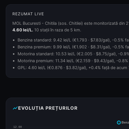
REZUMAT LIVE
MOL Bucuresti - Chitila (sos. Chitilei) este monitorizată din 
4.60 lei/L.
10 stații în raza de 5 km.
Benzina standard: 9.42 lei/L (€1.793 · $7.83/gal), -0.5% faț
Benzina premium: 9.99 lei/L (€1.902 · $8.31/gal), -0.5% faț
Motorina standard: 10.53 lei/L (€2.005 · $8.75/gal), -0.9% 
Motorina premium: 11.34 lei/L (€2.159 · $9.43/gal), -0.8% 
GPL: 4.60 lei/L (€0.876 · $3.82/gal), +0.4% față de acum 7 
show_chart
EVOLUȚIA PREȚURILOR