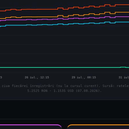
 ziua fiecărei înregistrări (nu la cursul curent). Sursă: ratele
5.2525 RON · 1.1535 USD (07.08.2026).