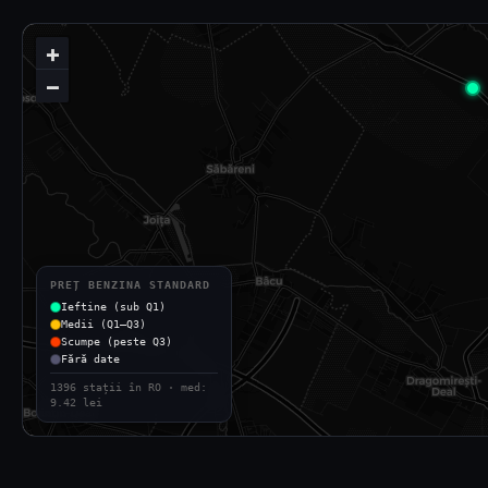
+
−
PREȚ BENZINA STANDARD
Ieftine (sub Q1)
Medii (Q1–Q3)
Scumpe (peste Q3)
Fără date
1396 stații în RO · med:
9.42 lei