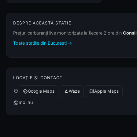
DESPRE ACEASTĂ STAȚIE
Prețuri carburanți live monitorizate la fiecare 2 ore din
Consil
Toate stațiile din București →
LOCAȚIE ȘI CONTACT
place
Google Maps
Waze
Apple Maps
directions
navigation
map
mol.hu
public