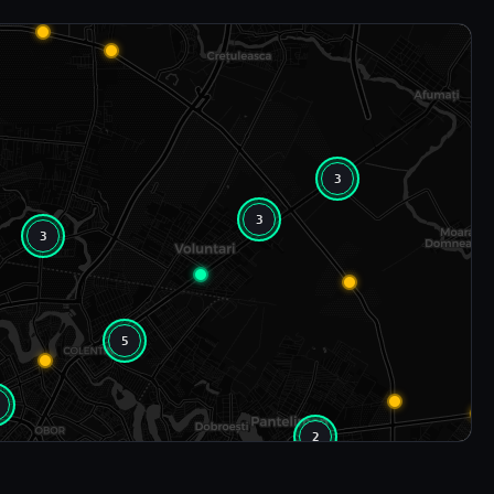
3
3
3
5
2
5
2