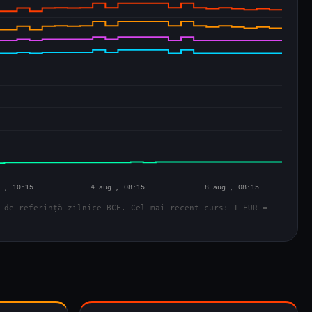
 de referință zilnice BCE. Cel mai recent curs: 1 EUR =