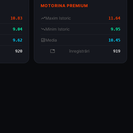
MOTORINA PREMIUM
10.83
trending_up
Maxim Istoric
11.64
9.04
trending_down
Minim Istoric
9.95
9.62
analytics
Media
10.45
920
database
înregistrări
919