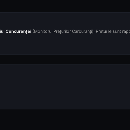
iul Concurenței
(Monitorul Prețurilor Carburanți). Prețurile sunt rapor