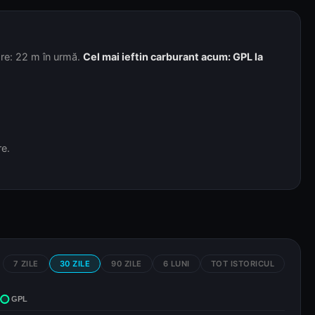
zare: 22 m în urmă.
Cel mai ieftin carburant acum: GPL la
re.
7 ZILE
30 ZILE
90 ZILE
6 LUNI
TOT ISTORICUL