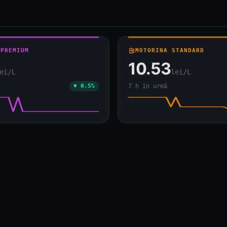
4
2
2
7
3
2
10
 PREMIUM
local_gas_station
MOTORINA STANDARD
3
10.53
ei/L
lei/L
▼ 0.5%
7 h în urmă
4
8
2