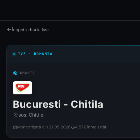
arrow_back
Înapoi la harta live
LIVE · ROMÂNIA
public
ROMÂNIA
Bucuresti - Chitila
sos. Chitilei
place
Monitorizată din 21.05.2026
4,572 înregistrări
calendar_month
history