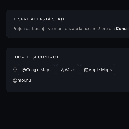
DESPRE ACEASTĂ STAȚIE
Prețuri carburanți live monitorizate la fiecare 2 ore din
Consil
LOCAȚIE ȘI CONTACT
place
Google Maps
Waze
Apple Maps
directions
navigation
map
mol.hu
public