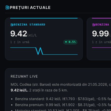
local_gas_station
PREȚURI ACTUALE
local_gas_station
BENZINA STANDARD
local_gas_station
BENZINA
9.42
9.99
lei/L
l
1 z în urmă
▼ 0.5%
1 z în urmă
REZUMAT LIVE
MOL Codlea (str. Barsei) este monitorizată din 21.05.2026, cu
9.42 lei/L.
2 stații în raza de 5 km.
Benzina standard: 9.42 lei/L (€1.793 · $7.83/gal), -0.5% fa
Benzina premium: 9.99 lei/L (€1.902 · $8.31/gal), -0.5% faț
Motorina standard: 10.53 lei/L (€2.005 · $8.75/gal), -0.9% 