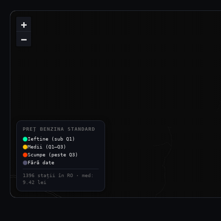
+
−
PREȚ BENZINA STANDARD
Ieftine (sub Q1)
Medii (Q1–Q3)
Scumpe (peste Q3)
Fără date
1396 stații în RO · med:
9.42 lei