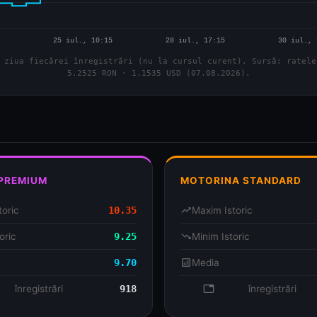
 ziua fiecărei înregistrări (nu la cursul curent). Sursă: ratele
5.2525 RON · 1.1535 USD (07.08.2026).
 PREMIUM
MOTORINA STANDARD
toric
10.35
trending_up
Maxim Istoric
oric
9.25
trending_down
Minim Istoric
9.70
analytics
Media
se
înregistrări
918
database
înregistrări