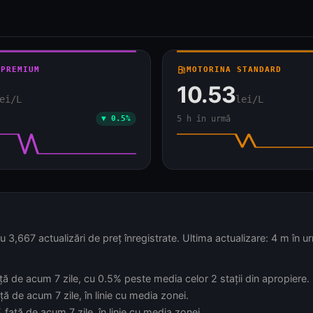
 PREMIUM
local_gas_station
MOTORINA STANDARD
10.53
ei/L
lei/L
▼ 0.5%
5 h în urmă
 3,667 actualizări de preț înregistrate. Ultima actualizare: 4 m în 
ță de acum 7 zile, cu 0.5% peste media celor 2 stații din apropiere.
ă de acum 7 zile, în linie cu media zonei.
față de acum 7 zile, în linie cu media zonei.