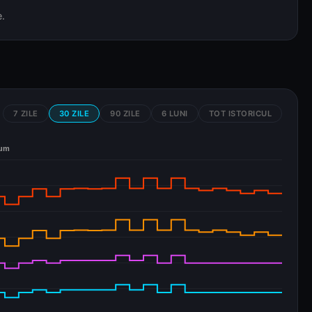
e.
7 ZILE
30 ZILE
90 ZILE
6 LUNI
TOT ISTORICUL