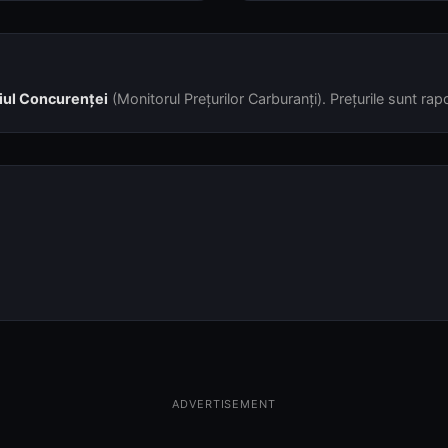
iul Concurenței
(Monitorul Prețurilor Carburanți). Prețurile sunt rapor
ADVERTISEMENT