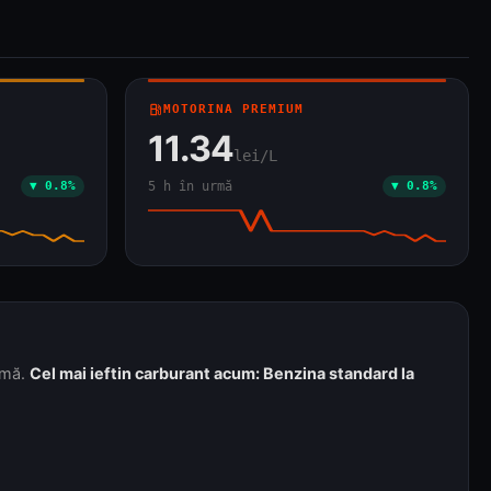
local_gas_station
MOTORINA PREMIUM
11.34
lei/L
▼ 0.8%
5 h în urmă
▼ 0.8%
urmă.
Cel mai ieftin carburant acum: Benzina standard la