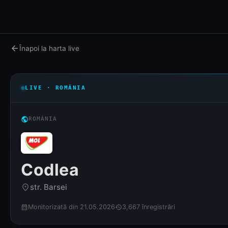
arrow_back
Înapoi la harta live
LIVE · ROMÂNIA
public
ROMÂNIA
Codlea
str. Barsei
place
Monitorizată din 21.05.2026
3,667 înregistrări
calendar_month
history