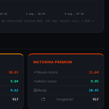
 de referință zilnice BCE. Cel mai recent curs: 1 EUR =
MOTORINA PREMIUM
10.83
trending_up
Maxim Istoric
11.64
9.04
trending_down
Minim Istoric
9.95
9.62
analytics
Media
10.45
917
database
înregistrări
917