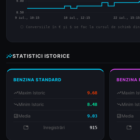
info
Conversiile în € și $ se fac la cursul de schimb din
insights
STATISTICI ISTORICE
BENZINA STANDARD
BENZINA
trending_up
Maxim Istoric
9.68
trending_up
Maxim Is
trending_down
Minim Istoric
8.48
trending_down
Minim Ist
analytics
Media
9.03
analytics
Media
database
înregistrări
915
databa