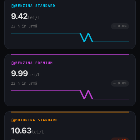
local_gas_station
BENZINA STANDARD
9.42
lei/L
22 h în urmă
━ 0.0%
local_gas_station
BENZINA PREMIUM
9.99
lei/L
22 h în urmă
━ 0.0%
local_gas_station
MOTORINA STANDARD
10.63
lei/L