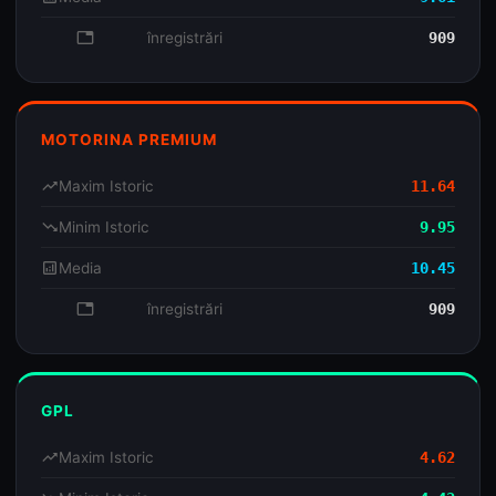
database
înregistrări
909
MOTORINA PREMIUM
trending_up
Maxim Istoric
11.64
trending_down
Minim Istoric
9.95
analytics
Media
10.45
database
înregistrări
909
GPL
trending_up
Maxim Istoric
4.62