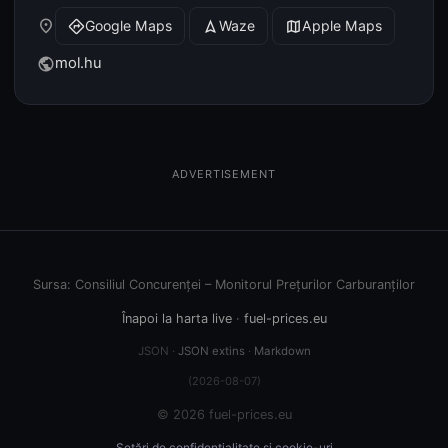
place
Google Maps
Waze
Apple Maps
directions
navigation
map
mol.hu
public
ADVERTISEMENT
Sursa: Consiliul Concurenței – Monitorul Prețurilor Carburanților
Înapoi la harta live
·
fuel-prices.eu
JSON ·
JSON extins
·
Markdown
(2026-08-07)
© 2026 fuel-prices.eu
Setări de confidențialitate și cookie-uri