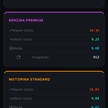
BENZINA PREMIUM
trending_up
Maxim Istoric
10.35
trending_down
Minim Istoric
9.25
analytics
Media
9.69
database
înregistrări
912
MOTORINA STANDARD
trending_up
Maxim Istoric
10.83
trending_down
Minim Istoric
9.04
analytics
Media
9.61