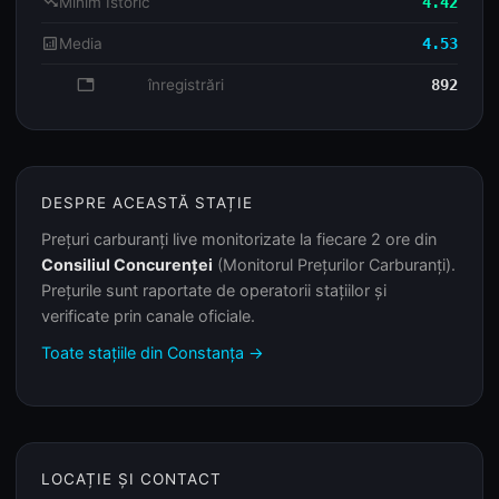
trending_down
Minim Istoric
4.42
analytics
Media
4.53
database
înregistrări
892
DESPRE ACEASTĂ STAȚIE
Prețuri carburanți live monitorizate la fiecare 2 ore din
Consiliul Concurenței
(Monitorul Prețurilor Carburanți).
Prețurile sunt raportate de operatorii stațiilor și
verificate prin canale oficiale.
Toate stațiile din Constanța →
LOCAȚIE ȘI CONTACT