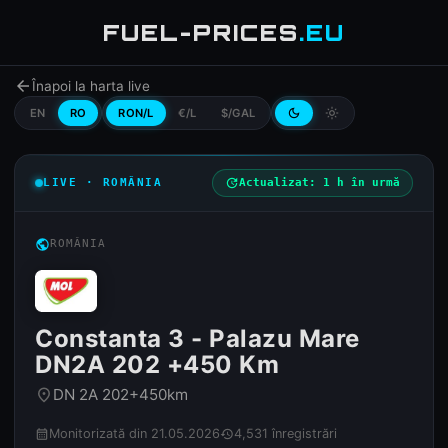
FUEL-PRICES
.EU
arrow_back
Înapoi la harta live
EN
RO
RON/L
€/L
$/GAL
dark_mode
light_mode
LIVE · ROMÂNIA
update
Actualizat: 1 h în urmă
public
ROMÂNIA
Constanta 3 - Palazu Mare
DN2A 202 +450 Km
DN 2A 202+450km
place
Monitorizată din 21.05.2026
4,531 înregistrări
calendar_month
history