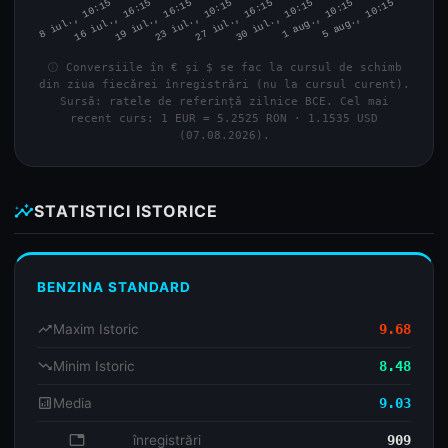
info
Conversiile în € și $ se fac la cursul de schimb
din ziua fiecărei înregistrări (nu la cursul curent).
Sursă: ratele de referință zilnice BCE. Cel mai
recent curs: 1 EUR = 5.2525 RON · 1.1535 USD
(07.08.2026).
insights
STATISTICI ISTORICE
BENZINA STANDARD
trending_up
Maxim Istoric
9.68
trending_down
Minim Istoric
8.48
analytics
Media
9.03
database
înregistrări
909