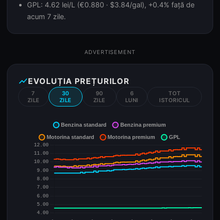
GPL: 4.62 lei/L (€0.880 · $3.84/gal), +0.4% față de
acum 7 zile.
ADVERTISEMENT
show_chart
EVOLUȚIA PREȚURILOR
7
30
90
6
TOT
ZILE
ZILE
ZILE
LUNI
ISTORICUL