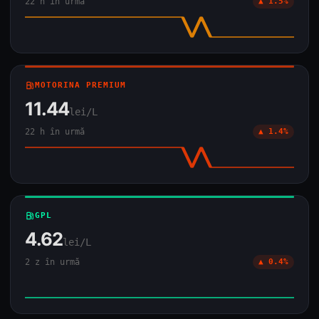
22 h în urmă
▲ 1.5%
local_gas_station
MOTORINA PREMIUM
11.44
lei/L
22 h în urmă
▲ 1.4%
local_gas_station
GPL
4.62
lei/L
2 z în urmă
▲ 0.4%