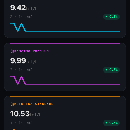
9.42
lei/L
2 z în urmă
▼ 0.5%
local_gas_station
BENZINA PREMIUM
9.99
lei/L
2 z în urmă
▼ 0.5%
local_gas_station
MOTORINA STANDARD
10.53
lei/L
1 z în urmă
▼ 0.8%