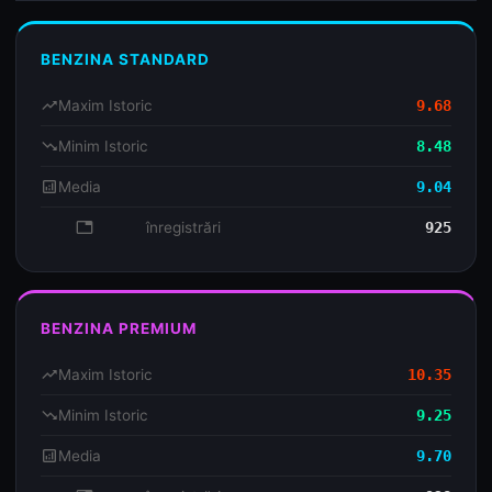
BENZINA STANDARD
trending_up
Maxim Istoric
9.68
trending_down
Minim Istoric
8.48
analytics
Media
9.04
database
înregistrări
925
BENZINA PREMIUM
trending_up
Maxim Istoric
10.35
trending_down
Minim Istoric
9.25
analytics
Media
9.70