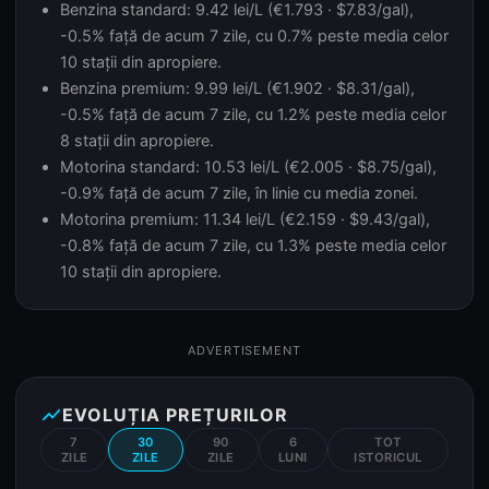
Benzina standard: 9.42 lei/L (€1.793 · $7.83/gal),
-0.5% față de acum 7 zile, cu 0.7% peste media celor
10 stații din apropiere.
Benzina premium: 9.99 lei/L (€1.902 · $8.31/gal),
-0.5% față de acum 7 zile, cu 1.2% peste media celor
8 stații din apropiere.
Motorina standard: 10.53 lei/L (€2.005 · $8.75/gal),
-0.9% față de acum 7 zile, în linie cu media zonei.
Motorina premium: 11.34 lei/L (€2.159 · $9.43/gal),
-0.8% față de acum 7 zile, cu 1.3% peste media celor
10 stații din apropiere.
ADVERTISEMENT
show_chart
EVOLUȚIA PREȚURILOR
7
30
90
6
TOT
ZILE
ZILE
ZILE
LUNI
ISTORICUL