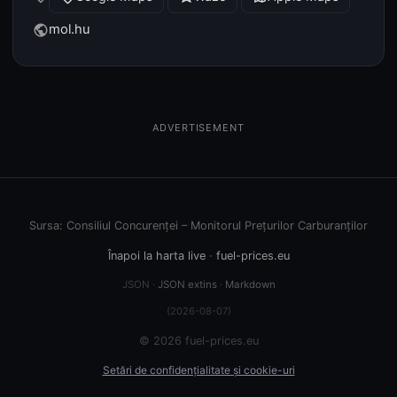
mol.hu
public
ADVERTISEMENT
Sursa: Consiliul Concurenței – Monitorul Prețurilor Carburanților
Înapoi la harta live
·
fuel-prices.eu
JSON ·
JSON extins
·
Markdown
(2026-08-07)
© 2026 fuel-prices.eu
Setări de confidențialitate și cookie-uri