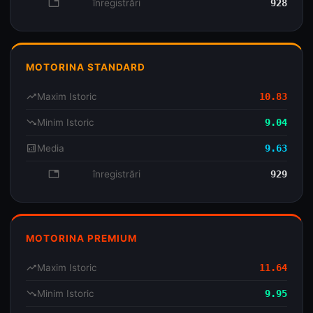
database
înregistrări
928
MOTORINA STANDARD
trending_up
Maxim Istoric
10.83
trending_down
Minim Istoric
9.04
analytics
Media
9.63
database
înregistrări
929
MOTORINA PREMIUM
trending_up
Maxim Istoric
11.64
trending_down
Minim Istoric
9.95