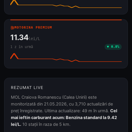
local_gas_station
MOTORINA PREMIUM
11.34
lei/L
1 z în urmă
▼ 0.8%
REZUMAT LIVE
MOL Craiova Romanescu (Calea Unirii) este
monitorizată din 21.05.2026, cu 3,710 actualizări de
preț înregistrate. Ultima actualizare: 49 m în urmă.
Cel
mai ieftin carburant acum: Benzina standard la 9.42
lei/L.
10 stații în raza de 5 km.