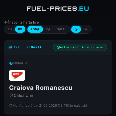
FUEL-PRICES
.EU
arrow_back
Înapoi la harta live
EN
RO
RON/L
€/L
$/GAL
dark_mode
light_mode
LIVE · ROMÂNIA
update
Actualizat: 49 m în urmă
public
ROMÂNIA
Craiova Romanescu
Calea Unirii
place
Monitorizată din 21.05.2026
3,710 înregistrări
calendar_month
history