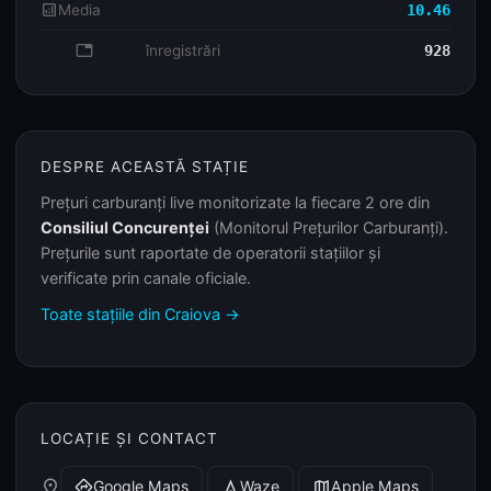
analytics
Media
10.46
database
înregistrări
928
DESPRE ACEASTĂ STAȚIE
Prețuri carburanți live monitorizate la fiecare 2 ore din
Consiliul Concurenței
(Monitorul Prețurilor Carburanți).
Prețurile sunt raportate de operatorii stațiilor și
verificate prin canale oficiale.
Toate stațiile din Craiova →
LOCAȚIE ȘI CONTACT
place
Google Maps
Waze
Apple Maps
directions
navigation
map