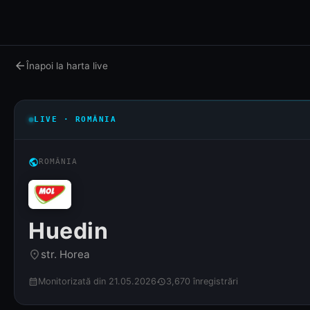
arrow_back
Înapoi la harta live
LIVE · ROMÂNIA
public
ROMÂNIA
Huedin
str. Horea
place
Monitorizată din 21.05.2026
3,670 înregistrări
calendar_month
history