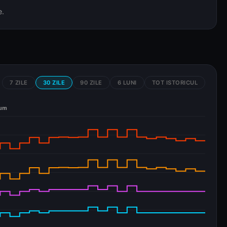
e.
7 ZILE
30 ZILE
90 ZILE
6 LUNI
TOT ISTORICUL