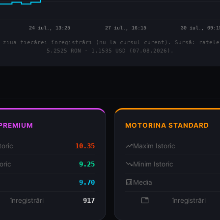
 ziua fiecărei înregistrări (nu la cursul curent). Sursă: ratele
5.2525 RON · 1.1535 USD (07.08.2026).
 PREMIUM
MOTORINA STANDARD
toric
10.35
trending_up
Maxim Istoric
oric
9.25
trending_down
Minim Istoric
9.70
analytics
Media
se
înregistrări
917
database
înregistrări