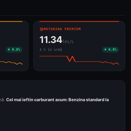
local_gas_station
MOTORINA PREMIUM
11.34
lei/L
▼ 0.8%
4 h în urmă
▼ 0.8%
rmă.
Cel mai ieftin carburant acum: Benzina standard la