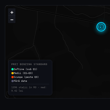
+
−
local_gas_station
PREȚ BENZINA STANDARD
Ieftine (sub Q1)
Medii (Q1–Q3)
Scumpe (peste Q3)
Fără date
1396 stații în RO · med:
9.42 lei