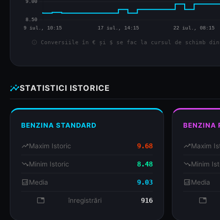
info
Conversiile în € și $ se fac la cursul de schimb din
insights
STATISTICI ISTORICE
BENZINA STANDARD
BENZINA
trending_up
Maxim Istoric
9.68
trending_up
Maxim Is
trending_down
Minim Istoric
8.48
trending_down
Minim Ist
analytics
Media
9.03
analytics
Media
database
înregistrări
916
databa