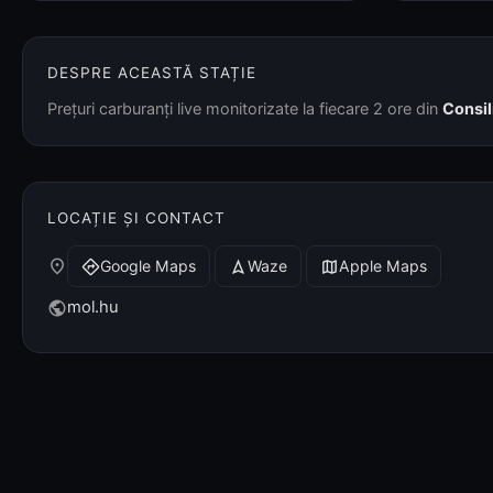
DESPRE ACEASTĂ STAȚIE
Prețuri carburanți live monitorizate la fiecare 2 ore din
Consil
LOCAȚIE ȘI CONTACT
place
Google Maps
Waze
Apple Maps
directions
navigation
map
mol.hu
public