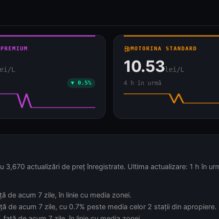
 PREMIUM
local_gas_station
MOTORINA STANDARD
10.53
ei/L
lei/L
▼ 0.5%
4 h în urmă
3,670 actualizări de preț înregistrate. Ultima actualizare: 1 h în u
ă de acum 7 zile, în linie cu media zonei.
ță de acum 7 zile, cu 0.7% peste media celor 2 stații din apropiere.
față de acum 7 zile, în linie cu media zonei.