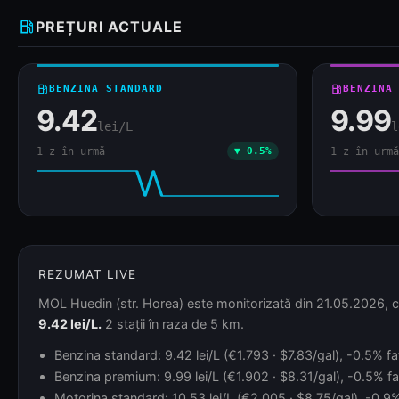
local_gas_station
PREȚURI ACTUALE
local_gas_station
BENZINA STANDARD
local_gas_station
BENZINA
9.42
9.99
lei/L
l
1 z în urmă
▼ 0.5%
1 z în urmă
REZUMAT LIVE
MOL Huedin (str. Horea) este monitorizată din 21.05.2026, cu 
9.42 lei/L.
2 stații în raza de 5 km.
Benzina standard: 9.42 lei/L (€1.793 · $7.83/gal), -0.5% faț
Benzina premium: 9.99 lei/L (€1.902 · $8.31/gal), -0.5% fa
Motorina standard: 10.53 lei/L (€2.005 · $8.75/gal), -0.9% 