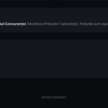
iul Concurenței
(Monitorul Prețurilor Carburanți). Prețurile sunt rapor
ADVERTISEMENT