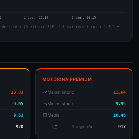
 de referință zilnice BCE. Cel mai recent curs: 1 EUR =
MOTORINA PREMIUM
10.83
trending_up
Maxim Istoric
11.64
9.05
trending_down
Minim Istoric
9.95
9.63
analytics
Media
10.46
920
database
înregistrări
917