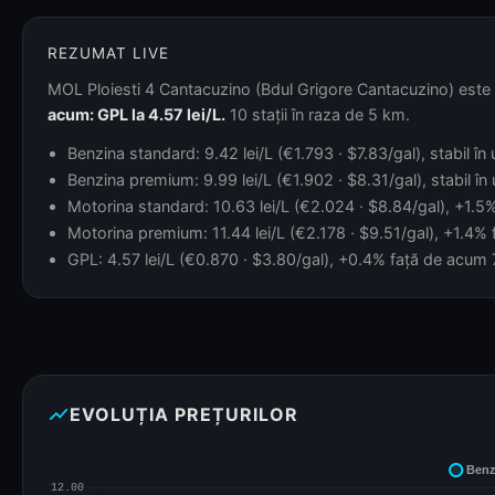
REZUMAT LIVE
MOL Ploiesti 4 Cantacuzino (Bdul Grigore Cantacuzino) este m
acum: GPL la 4.57 lei/L.
10 stații în raza de 5 km.
Benzina standard: 9.42 lei/L (€1.793 · $7.83/gal), stabil în
Benzina premium: 9.99 lei/L (€1.902 · $8.31/gal), stabil în
Motorina standard: 10.63 lei/L (€2.024 · $8.84/gal), +1.5%
Motorina premium: 11.44 lei/L (€2.178 · $9.51/gal), +1.4% f
GPL: 4.57 lei/L (€0.870 · $3.80/gal), +0.4% față de acum 7 
show_chart
EVOLUȚIA PREȚURILOR