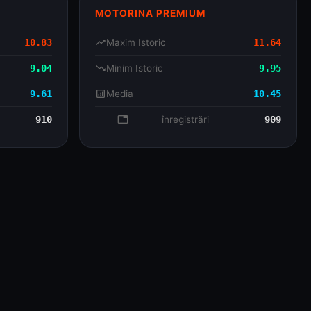
MOTORINA PREMIUM
10.83
trending_up
Maxim Istoric
11.64
9.04
trending_down
Minim Istoric
9.95
9.61
analytics
Media
10.45
910
database
înregistrări
909