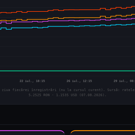
 ziua fiecărei înregistrări (nu la cursul curent). Sursă: ratele
5.2525 RON · 1.1535 USD (07.08.2026).