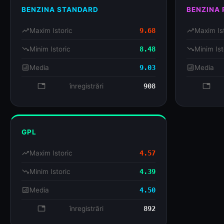
BENZINA STANDARD
BENZINA
trending_up
Maxim Istoric
9.68
trending_up
Maxim Is
trending_down
Minim Istoric
8.48
trending_down
Minim Ist
analytics
Media
9.03
analytics
Media
database
înregistrări
908
databa
GPL
trending_up
Maxim Istoric
4.57
trending_down
Minim Istoric
4.39
analytics
Media
4.50
database
înregistrări
892