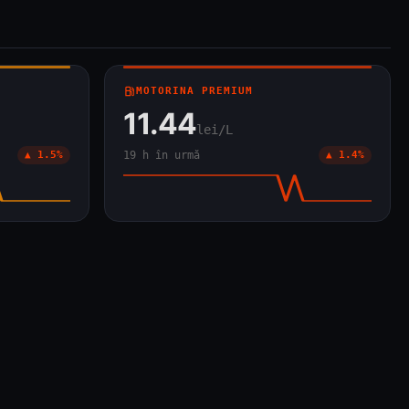
local_gas_station
MOTORINA PREMIUM
11.44
lei/L
▲ 1.5%
19 h în urmă
▲ 1.4%