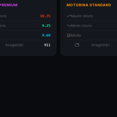
 PREMIUM
MOTORINA STANDARD
toric
10.35
trending_up
Maxim Istoric
oric
9.25
trending_down
Minim Istoric
9.69
analytics
Media
se
înregistrări
911
database
înregistrări