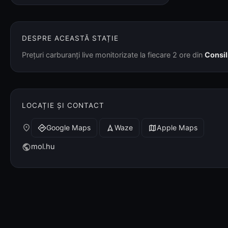
DESPRE ACEASTĂ STAȚIE
Prețuri carburanți live monitorizate la fiecare 2 ore din
Consil
LOCAȚIE ȘI CONTACT
place
Google Maps
Waze
Apple Maps
directions
navigation
map
mol.hu
public