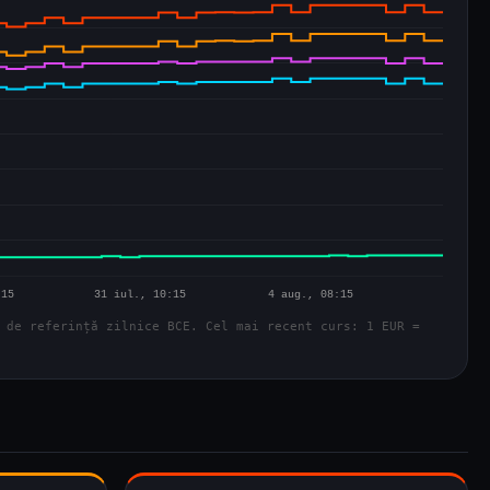
 de referință zilnice BCE. Cel mai recent curs: 1 EUR =