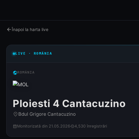
arrow_back
Înapoi la harta live
LIVE · ROMÂNIA
public
ROMÂNIA
Ploiesti 4 Cantacuzino
Bdul Grigore Cantacuzino
place
Monitorizată din 21.05.2026
4,530 înregistrări
calendar_month
history