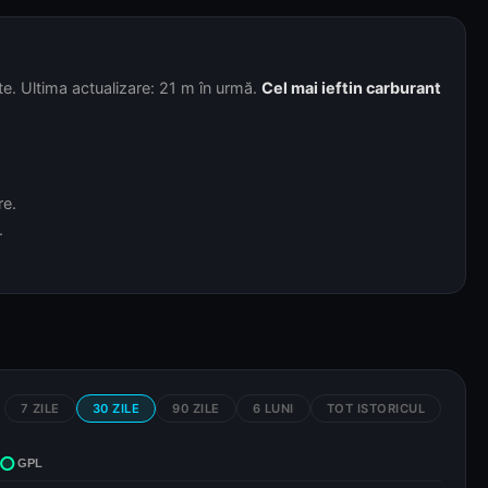
te. Ultima actualizare: 21 m în urmă.
Cel mai ieftin carburant
re.
.
7 ZILE
30 ZILE
90 ZILE
6 LUNI
TOT ISTORICUL