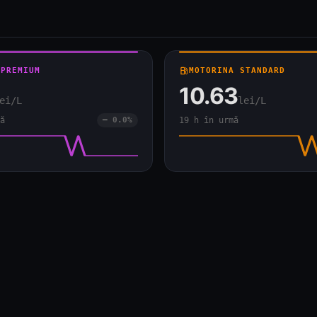
 PREMIUM
local_gas_station
MOTORINA STANDARD
10.63
ei/L
lei/L
ă
━ 0.0%
19 h în urmă