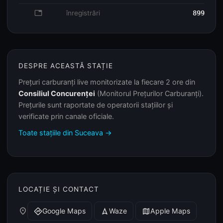
database
înregistrări
899
DESPRE ACEASTĂ STAȚIE
Prețuri carburanți live monitorizate la fiecare 2 ore din
Consiliul Concurenței
(Monitorul Prețurilor Carburanți).
Prețurile sunt raportate de operatorii stațiilor și
verificate prin canale oficiale.
Toate stațiile din Suceava →
LOCAȚIE ȘI CONTACT
place
Google Maps
Waze
Apple Maps
directions
navigation
map