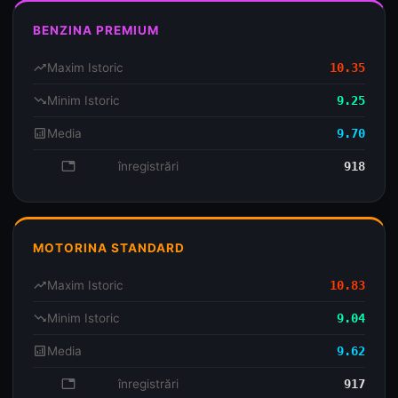
BENZINA PREMIUM
trending_up
Maxim Istoric
10.35
trending_down
Minim Istoric
9.25
analytics
Media
9.70
database
înregistrări
918
MOTORINA STANDARD
trending_up
Maxim Istoric
10.83
trending_down
Minim Istoric
9.04
analytics
Media
9.62
database
înregistrări
917