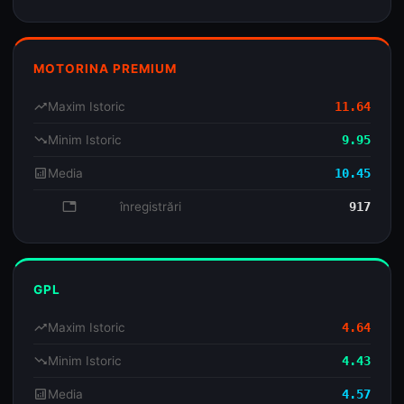
MOTORINA PREMIUM
trending_up
Maxim Istoric
11.64
trending_down
Minim Istoric
9.95
analytics
Media
10.45
database
înregistrări
917
GPL
trending_up
Maxim Istoric
4.64
trending_down
Minim Istoric
4.43
analytics
Media
4.57