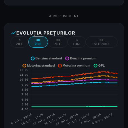
ADVERTISEMENT
show_chart
EVOLUȚIA PREȚURILOR
7
30
90
6
TOT
ZILE
ZILE
ZILE
LUNI
ISTORICUL