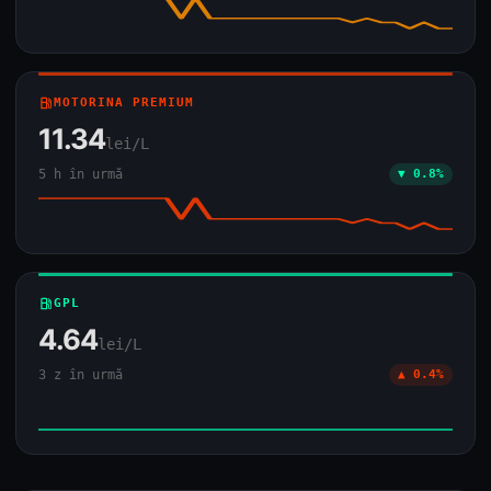
local_gas_station
MOTORINA PREMIUM
11.34
lei/L
5 h în urmă
▼ 0.8%
local_gas_station
GPL
4.64
lei/L
3 z în urmă
▲ 0.4%