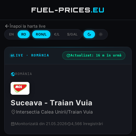
FUEL-PRICES
.EU
arrow_back
Înapoi la harta live
EN
RO
RON/L
€/L
$/GAL
dark_mode
light_mode
LIVE · ROMÂNIA
update
Actualizat: 16 m în urmă
public
ROMÂNIA
Suceava - Traian Vuia
Intersectia Calea Unirii/Traian Vuia
place
Monitorizată din 21.05.2026
4,566 înregistrări
calendar_month
history