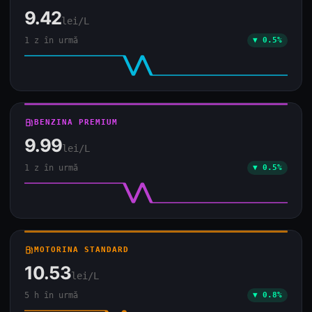
9.42
lei/L
1 z în urmă
▼ 0.5%
local_gas_station
BENZINA PREMIUM
9.99
lei/L
1 z în urmă
▼ 0.5%
local_gas_station
MOTORINA STANDARD
10.53
lei/L
5 h în urmă
▼ 0.8%