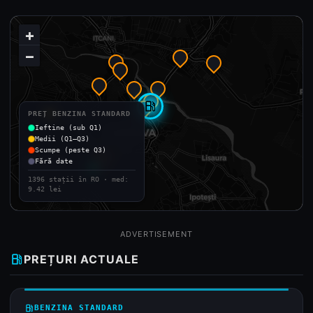
+
−
local_gas_station
PREȚ BENZINA STANDARD
Ieftine (sub Q1)
Medii (Q1–Q3)
Scumpe (peste Q3)
Fără date
1396 stații în RO · med:
9.42 lei
ADVERTISEMENT
local_gas_station
PREȚURI ACTUALE
local_gas_station
BENZINA STANDARD