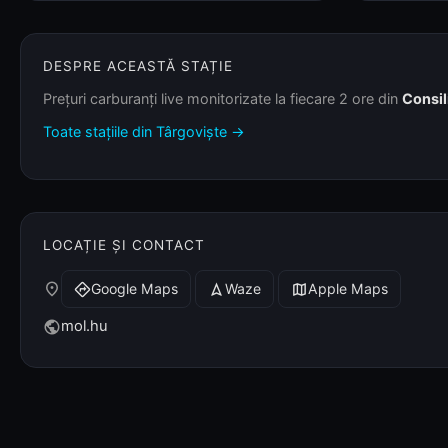
DESPRE ACEASTĂ STAȚIE
Prețuri carburanți live monitorizate la fiecare 2 ore din
Consil
Toate stațiile din Târgoviște →
LOCAȚIE ȘI CONTACT
place
Google Maps
Waze
Apple Maps
directions
navigation
map
mol.hu
public