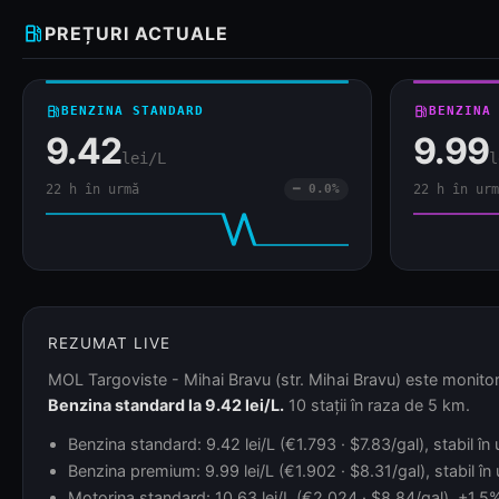
local_gas_station
PREȚURI ACTUALE
local_gas_station
BENZINA STANDARD
local_gas_station
BENZINA
9.42
9.99
lei/L
l
22 h în urmă
━ 0.0%
22 h în urm
REZUMAT LIVE
MOL Targoviste - Mihai Bravu (str. Mihai Bravu) este monitori
Benzina standard la 9.42 lei/L.
10 stații în raza de 5 km.
Benzina standard: 9.42 lei/L (€1.793 · $7.83/gal), stabil în
Benzina premium: 9.99 lei/L (€1.902 · $8.31/gal), stabil în
Motorina standard: 10.63 lei/L (€2.024 · $8.84/gal), +1.5% 