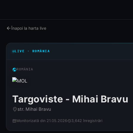
arrow_back
Înapoi la harta live
LIVE · ROMÂNIA
public
ROMÂNIA
Targoviste - Mihai Bravu
str. Mihai Bravu
place
Monitorizată din 21.05.2026
3,642 înregistrări
calendar_month
history