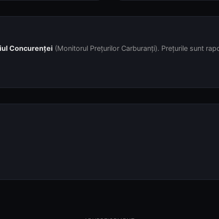
iul Concurenței
(Monitorul Prețurilor Carburanți). Prețurile sunt rapor