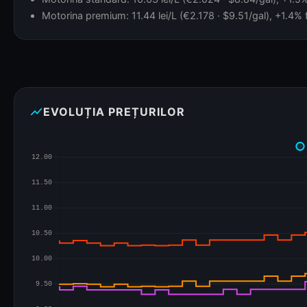
Motorina premium: 11.44 lei/L (€2.178 · $9.51/gal), +1.4% f
show_chart
EVOLUȚIA PREȚURILOR