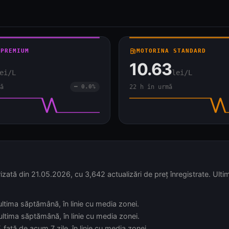
 PREMIUM
local_gas_station
MOTORINA STANDARD
10.63
ei/L
lei/L
ă
━ 0.0%
22 h în urmă
zată din 21.05.2026, cu 3,642 actualizări de preț înregistrate. Ultim
 ultima săptămână, în linie cu media zonei.
 ultima săptămână, în linie cu media zonei.
față de acum 7 zile, în linie cu media zonei.