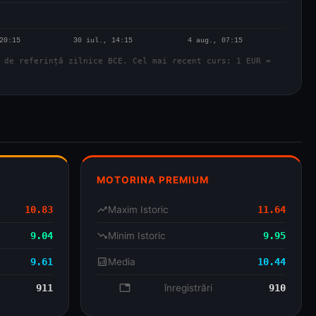
 de referință zilnice BCE. Cel mai recent curs: 1 EUR =
MOTORINA PREMIUM
10.83
trending_up
Maxim Istoric
11.64
9.04
trending_down
Minim Istoric
9.95
9.61
analytics
Media
10.44
911
database
înregistrări
910