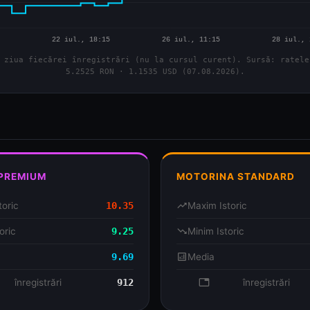
 ziua fiecărei înregistrări (nu la cursul curent). Sursă: ratele
5.2525 RON · 1.1535 USD (07.08.2026).
 PREMIUM
MOTORINA STANDARD
toric
10.35
trending_up
Maxim Istoric
oric
9.25
trending_down
Minim Istoric
9.69
analytics
Media
se
înregistrări
912
database
înregistrări