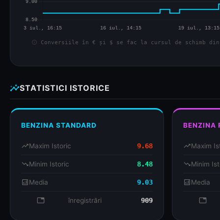
info
Conversiile în € și $ se fac la cursul de schimb din
insights
STATISTICI ISTORICE
BENZINA STANDARD
BENZINA
trending_up
Maxim Istoric
9.68
trending_up
Maxim Is
trending_down
Minim Istoric
8.48
trending_down
Minim Ist
analytics
Media
9.03
analytics
Media
database
înregistrări
909
databa