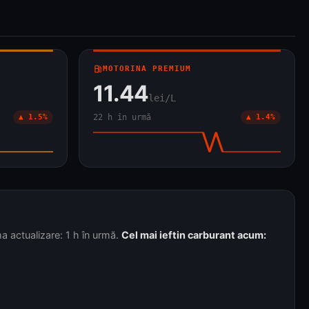
local_gas_station
MOTORINA PREMIUM
11.44
lei/L
▲ 1.5%
22 h în urmă
▲ 1.4%
a actualizare: 1 h în urmă.
Cel mai ieftin carburant acum: