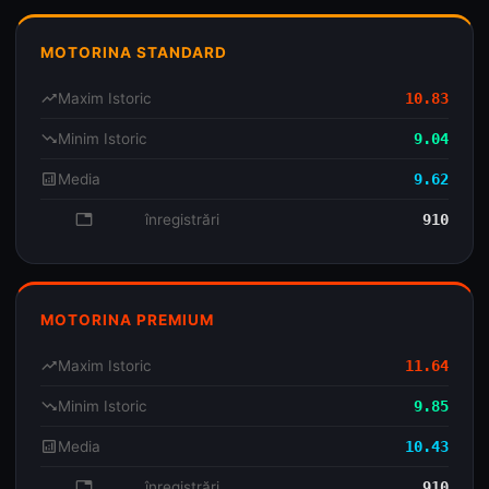
MOTORINA STANDARD
trending_up
Maxim Istoric
10.83
trending_down
Minim Istoric
9.04
analytics
Media
9.62
database
înregistrări
910
MOTORINA PREMIUM
trending_up
Maxim Istoric
11.64
trending_down
Minim Istoric
9.85
analytics
Media
10.43
database
înregistrări
910