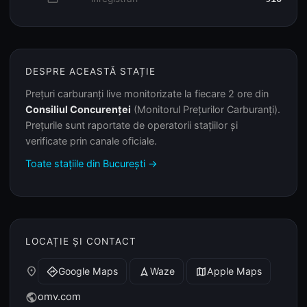
DESPRE ACEASTĂ STAȚIE
Prețuri carburanți live monitorizate la fiecare 2 ore din
Consiliul Concurenței
(Monitorul Prețurilor Carburanți).
Prețurile sunt raportate de operatorii stațiilor și
verificate prin canale oficiale.
Toate stațiile din București →
LOCAȚIE ȘI CONTACT
place
Google Maps
Waze
Apple Maps
directions
navigation
map
omv.com
public