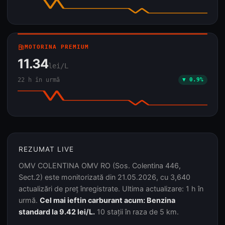
local_gas_station
MOTORINA PREMIUM
11.34
lei/L
22 h în urmă
▼ 0.9%
REZUMAT LIVE
OMV COLENTINA OMV RO (Sos. Colentina 446,
Sect.2) este monitorizată din 21.05.2026, cu 3,640
actualizări de preț înregistrate. Ultima actualizare: 1 h în
urmă.
Cel mai ieftin carburant acum: Benzina
standard la 9.42 lei/L.
10 stații în raza de 5 km.