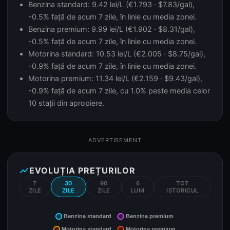
Benzina standard: 9.42 lei/L (€1.793 · $7.83/gal),
-0.5% față de acum 7 zile, în linie cu media zonei.
Benzina premium: 9.99 lei/L (€1.902 · $8.31/gal),
-0.5% față de acum 7 zile, în linie cu media zonei.
Motorina standard: 10.53 lei/L (€2.005 · $8.75/gal),
-0.9% față de acum 7 zile, în linie cu media zonei.
Motorina premium: 11.34 lei/L (€2.159 · $9.43/gal),
-0.9% față de acum 7 zile, cu 1.0% peste media celor
10 stații din apropiere.
ADVERTISEMENT
show_chart
EVOLUȚIA PREȚURILOR
7
30
90
6
TOT
ZILE
ZILE
ZILE
LUNI
ISTORICUL