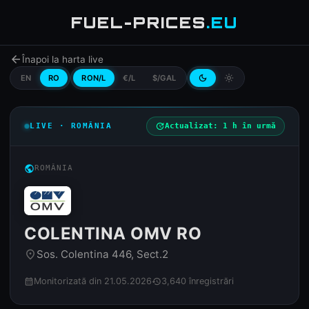
FUEL-PRICES
.EU
arrow_back
Înapoi la harta live
EN
RO
RON/L
€/L
$/GAL
dark_mode
light_mode
LIVE · ROMÂNIA
update
Actualizat: 1 h în urmă
public
ROMÂNIA
COLENTINA OMV RO
Sos. Colentina 446, Sect.2
place
Monitorizată din 21.05.2026
3,640 înregistrări
calendar_month
history