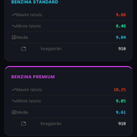
BENZINA STANDARD
trending_up
Maxim Istoric
9.68
trending_down
Minim Istoric
8.48
analytics
Media
9.04
database
înregistrări
910
BENZINA PREMIUM
trending_up
Maxim Istoric
10.25
trending_down
Minim Istoric
9.05
analytics
Media
9.61
database
înregistrări
910