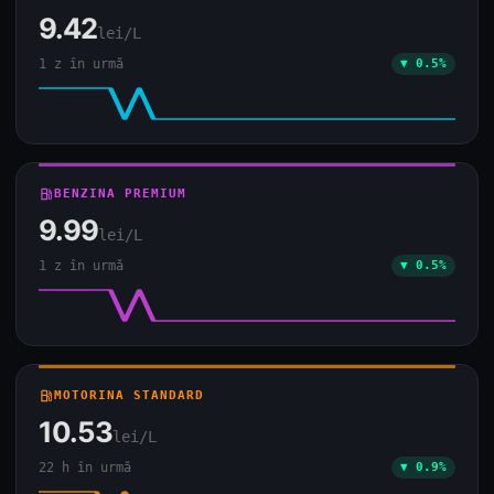
9.42
lei/L
1 z în urmă
▼ 0.5%
local_gas_station
BENZINA PREMIUM
9.99
lei/L
1 z în urmă
▼ 0.5%
local_gas_station
MOTORINA STANDARD
10.53
lei/L
22 h în urmă
▼ 0.9%