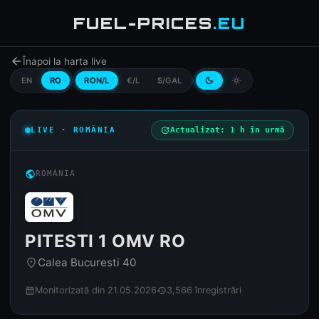
FUEL-PRICES
.EU
arrow_back
Înapoi la harta live
EN
RO
RON/L
€/L
$/GAL
dark_mode
light_mode
LIVE · ROMÂNIA
update
Actualizat: 1 h în urmă
public
ROMÂNIA
PITESTI 1 OMV RO
Calea Bucuresti 40
place
Monitorizată din 21.05.2026
3,566 înregistrări
calendar_month
history