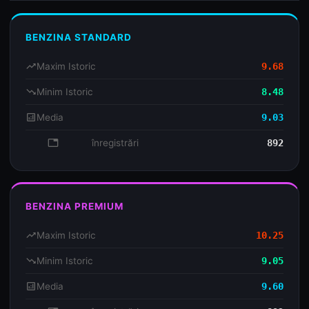
BENZINA STANDARD
trending_up
Maxim Istoric
9.68
trending_down
Minim Istoric
8.48
analytics
Media
9.03
database
înregistrări
892
BENZINA PREMIUM
trending_up
Maxim Istoric
10.25
trending_down
Minim Istoric
9.05
analytics
Media
9.60