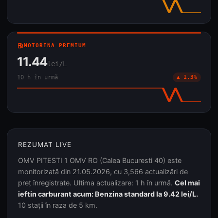
local_gas_station
MOTORINA PREMIUM
11.44
lei/L
10 h în urmă
▲ 1.3%
REZUMAT LIVE
OMV PITESTI 1 OMV RO (Calea Bucuresti 40) este
monitorizată din 21.05.2026, cu 3,566 actualizări de
preț înregistrate. Ultima actualizare: 1 h în urmă.
Cel mai
ieftin carburant acum: Benzina standard la 9.42 lei/L.
10 stații în raza de 5 km.