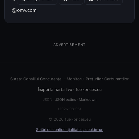
omv.com
public
ADVERTISEMENT
Sursa: Consiliul Concurenței – Monitorul Prețurilor Carburanților
Înapoi la harta live
·
fuel-prices.eu
JSON ·
JSON extins
·
Markdown
(2026-08-06)
© 2026 fuel-prices.eu
Setări de confidențialitate și cookie-uri