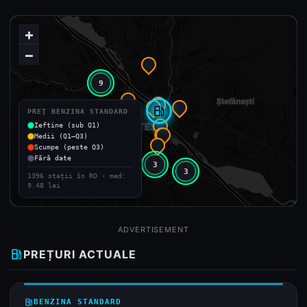
+
−
9
local_gas_station
PREȚ BENZINA STANDARD
Ieftine (sub Q1)
Medii (Q1–Q3)
Scumpe (peste Q3)
Fără date
3
3
1396 stații în RO · med:
9.48 lei
ADVERTISEMENT
local_gas_station
PREȚURI ACTUALE
local_gas_station
BENZINA STANDARD