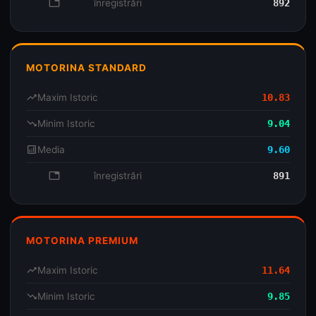
database
înregistrări
892
MOTORINA STANDARD
trending_up
Maxim Istoric
10.83
trending_down
Minim Istoric
9.04
analytics
Media
9.60
database
înregistrări
891
MOTORINA PREMIUM
trending_up
Maxim Istoric
11.64
trending_down
Minim Istoric
9.85