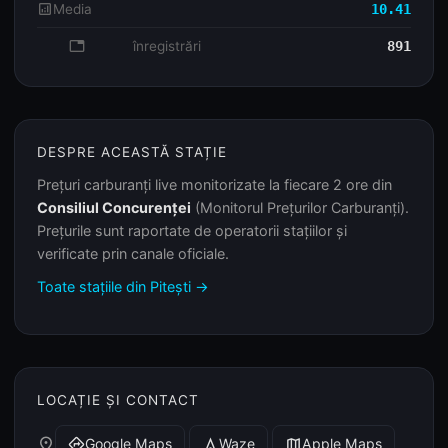
analytics
Media
10.41
database
înregistrări
891
DESPRE ACEASTĂ STAȚIE
Prețuri carburanți live monitorizate la fiecare 2 ore din
Consiliul Concurenței
(Monitorul Prețurilor Carburanți).
Prețurile sunt raportate de operatorii stațiilor și
verificate prin canale oficiale.
Toate stațiile din Pitești →
LOCAȚIE ȘI CONTACT
place
Google Maps
Waze
Apple Maps
directions
navigation
map