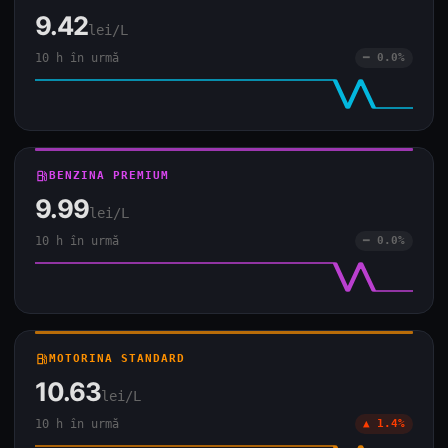
9.42
lei/L
10 h în urmă
━ 0.0%
local_gas_station
BENZINA PREMIUM
9.99
lei/L
10 h în urmă
━ 0.0%
local_gas_station
MOTORINA STANDARD
10.63
lei/L
10 h în urmă
▲ 1.4%