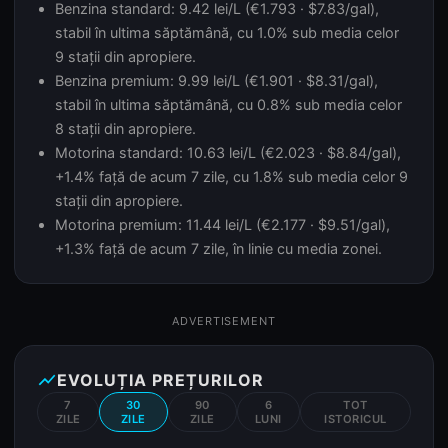
Benzina standard: 9.42 lei/L (€1.793 · $7.83/gal),
stabil în ultima săptămână, cu 1.0% sub media celor
9 stații din apropiere.
Benzina premium: 9.99 lei/L (€1.901 · $8.31/gal),
stabil în ultima săptămână, cu 0.8% sub media celor
8 stații din apropiere.
Motorina standard: 10.63 lei/L (€2.023 · $8.84/gal),
+1.4% față de acum 7 zile, cu 1.8% sub media celor 9
stații din apropiere.
Motorina premium: 11.44 lei/L (€2.177 · $9.51/gal),
+1.3% față de acum 7 zile, în linie cu media zonei.
ADVERTISEMENT
show_chart
EVOLUȚIA PREȚURILOR
7
30
90
6
TOT
ZILE
ZILE
ZILE
LUNI
ISTORICUL