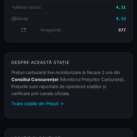
trending_down
Minim Istoric
4.31
analytics
Media
4.33
database
înregistrări
877
DESPRE ACEASTĂ STAȚIE
Prețuri carburanți live monitorizate la fiecare 2 ore din
Consiliul Concurenței
(Monitorul Prețurilor Carburanți).
Prețurile sunt raportate de operatorii stațiilor și
verificate prin canale oficiale.
Toate stațiile din Pitești →