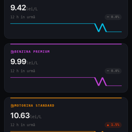
9.42
lei/L
12 h în urmă
━ 0.0%
local_gas_station
BENZINA PREMIUM
9.99
lei/L
12 h în urmă
━ 0.0%
local_gas_station
MOTORINA STANDARD
10.63
lei/L
12 h în urmă
▲ 1.5%