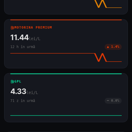
local_gas_station
MOTORINA PREMIUM
11.44
lei/L
12 h în urmă
▲ 1.4%
local_gas_station
GPL
4.33
lei/L
71 z în urmă
━ 0.0%