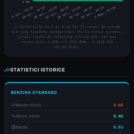
info
Conversiile în € și $ se fac la cursul de schimb
din ziua fiecărei înregistrări (nu la cursul curent).
Sursă: ratele de referință zilnice BCE. Cel mai
recent curs: 1 EUR = 5.2525 RON · 1.1535 USD
(07.08.2026).
insights
STATISTICI ISTORICE
BENZINA STANDARD
trending_up
Maxim Istoric
9.68
trending_down
Minim Istoric
8.48
analytics
Media
9.03