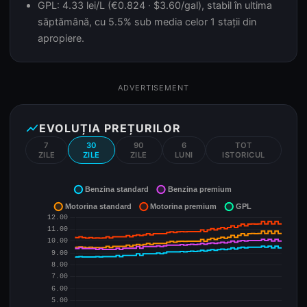
GPL: 4.33 lei/L (€0.824 · $3.60/gal), stabil în ultima
săptămână, cu 5.5% sub media celor 1 stații din
apropiere.
ADVERTISEMENT
show_chart
EVOLUȚIA PREȚURILOR
7
30
90
6
TOT
ZILE
ZILE
ZILE
LUNI
ISTORICUL