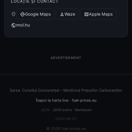
LOCAȚIE ȘI CONTACT
place
Google Maps
Waze
Apple Maps
directions
navigation
map
mol.hu
public
ADVERTISEMENT
Sursa: Consiliul Concurenței – Monitorul Prețurilor Carburanților
Înapoi la harta live
·
fuel-prices.eu
JSON ·
JSON extins
·
Markdown
(2026-08-07)
© 2026 fuel-prices.eu