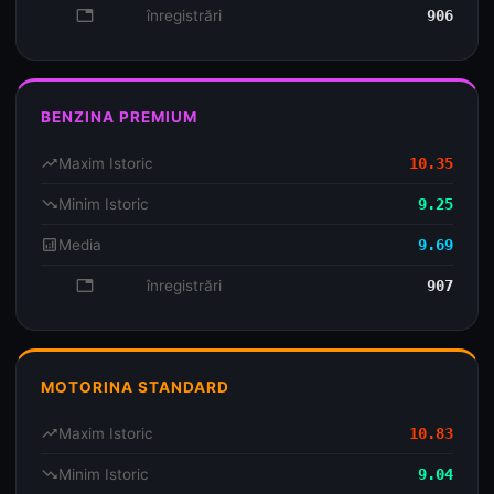
database
înregistrări
906
BENZINA PREMIUM
trending_up
Maxim Istoric
10.35
trending_down
Minim Istoric
9.25
analytics
Media
9.69
database
înregistrări
907
MOTORINA STANDARD
trending_up
Maxim Istoric
10.83
trending_down
Minim Istoric
9.04