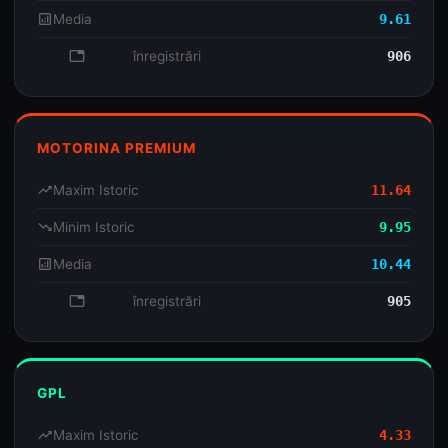
analytics
Media
9.61
database
înregistrări
906
MOTORINA PREMIUM
trending_up
Maxim Istoric
11.64
trending_down
Minim Istoric
9.95
analytics
Media
10.44
database
înregistrări
905
GPL
trending_up
Maxim Istoric
4.33