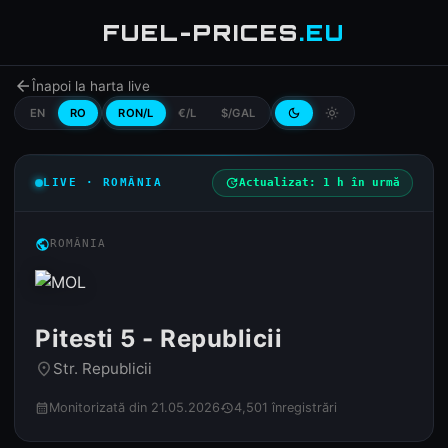
FUEL-PRICES
.EU
arrow_back
Înapoi la harta live
EN
RO
RON/L
€/L
$/GAL
dark_mode
light_mode
LIVE · ROMÂNIA
update
Actualizat: 1 h în urmă
public
ROMÂNIA
Pitesti 5 - Republicii
Str. Republicii
place
Monitorizată din 21.05.2026
4,501 înregistrări
calendar_month
history