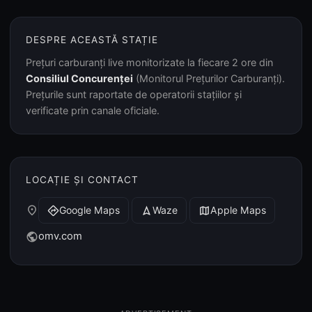
DESPRE ACEASTĂ STAȚIE
Prețuri carburanți live monitorizate la fiecare 2 ore din
Consiliul Concurenței
(Monitorul Prețurilor Carburanți).
Prețurile sunt raportate de operatorii stațiilor și
verificate prin canale oficiale.
LOCAȚIE ȘI CONTACT
place
Google Maps
Waze
Apple Maps
directions
navigation
map
omv.com
public