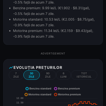
-0.5% față de acum 7 zile.
Benzina premium: 9.99 lei/L (€1.902 · $8.31/gal),
-0.5% față de acum 7 zile.
Motorina standard: 10.53 lei/L (€2.005 · $8.75/gal),
-0.9% față de acum 7 zile.
Motorina premium: 11.34 lei/L (€2.159 · $9.43/gal),
-0.9% față de acum 7 zile.
ADVERTISEMENT
show_chart
EVOLUȚIA PREȚURILOR
7
30
90
6
TOT
ZILE
ZILE
ZILE
LUNI
ISTORICUL