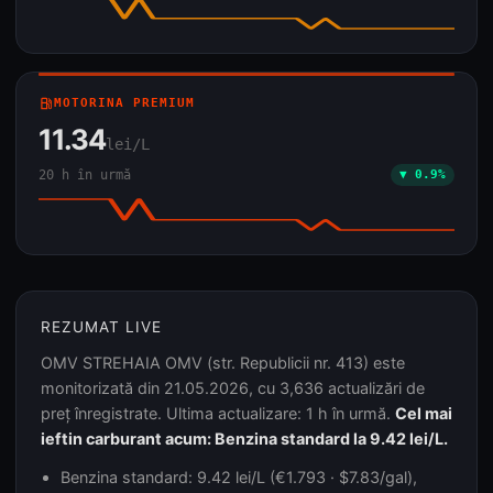
local_gas_station
MOTORINA PREMIUM
11.34
lei/L
20 h în urmă
▼ 0.9%
REZUMAT LIVE
OMV STREHAIA OMV (str. Republicii nr. 413) este
monitorizată din 21.05.2026, cu 3,636 actualizări de
preț înregistrate. Ultima actualizare: 1 h în urmă.
Cel mai
ieftin carburant acum: Benzina standard la 9.42 lei/L.
Benzina standard: 9.42 lei/L (€1.793 · $7.83/gal),