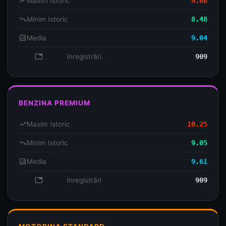
trending_up
Maxim Istoric
9.68
trending_down
Minim Istoric
8.48
analytics
Media
9.04
database
înregistrări
909
BENZINA PREMIUM
trending_up
Maxim Istoric
10.25
trending_down
Minim Istoric
9.05
analytics
Media
9.61
database
înregistrări
909