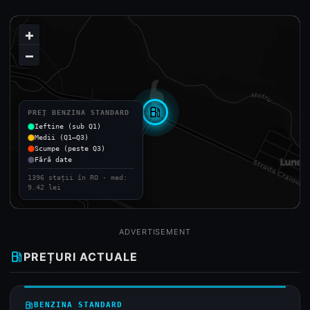
+
−
local_gas_station
PREȚ BENZINA STANDARD
Ieftine (sub Q1)
Medii (Q1–Q3)
Scumpe (peste Q3)
Fără date
1396 stații în RO · med:
9.42 lei
ADVERTISEMENT
local_gas_station
PREȚURI ACTUALE
local_gas_station
BENZINA STANDARD