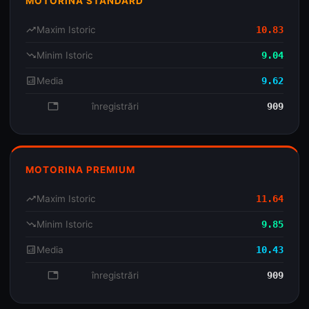
MOTORINA STANDARD
trending_up
Maxim Istoric
10.83
trending_down
Minim Istoric
9.04
analytics
Media
9.62
database
înregistrări
909
MOTORINA PREMIUM
trending_up
Maxim Istoric
11.64
trending_down
Minim Istoric
9.85
analytics
Media
10.43
database
înregistrări
909