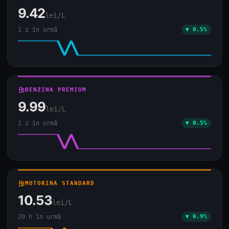
9.42
lei/L
1 z în urmă
▼ 0.5%
local_gas_station
BENZINA PREMIUM
9.99
lei/L
1 z în urmă
▼ 0.5%
local_gas_station
MOTORINA STANDARD
10.53
lei/L
20 h în urmă
▼ 0.9%