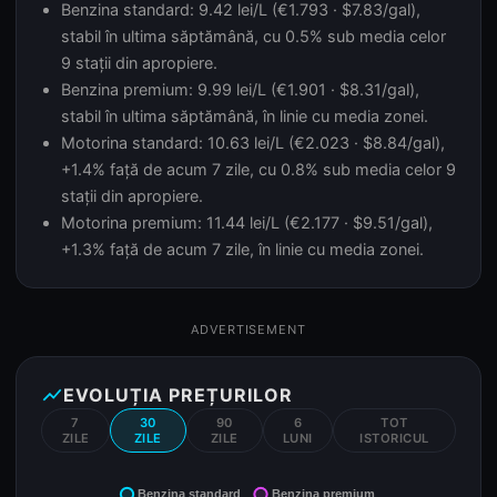
Benzina standard: 9.42 lei/L (€1.793 · $7.83/gal),
stabil în ultima săptămână, cu 0.5% sub media celor
9 stații din apropiere.
Benzina premium: 9.99 lei/L (€1.901 · $8.31/gal),
stabil în ultima săptămână, în linie cu media zonei.
Motorina standard: 10.63 lei/L (€2.023 · $8.84/gal),
+1.4% față de acum 7 zile, cu 0.8% sub media celor 9
stații din apropiere.
Motorina premium: 11.44 lei/L (€2.177 · $9.51/gal),
+1.3% față de acum 7 zile, în linie cu media zonei.
ADVERTISEMENT
show_chart
EVOLUȚIA PREȚURILOR
7
30
90
6
TOT
ZILE
ZILE
ZILE
LUNI
ISTORICUL