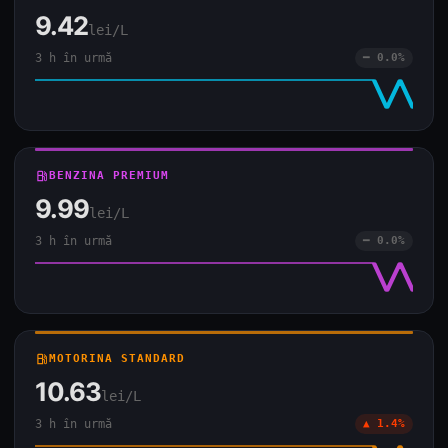
9.42
lei/L
3 h în urmă
━ 0.0%
local_gas_station
BENZINA PREMIUM
9.99
lei/L
3 h în urmă
━ 0.0%
local_gas_station
MOTORINA STANDARD
10.63
lei/L
3 h în urmă
▲ 1.4%