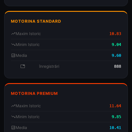
MOTORINA STANDARD
trending_up
Maxim Istoric
10.83
trending_down
Minim Istoric
9.04
analytics
Media
9.60
database
înregistrări
888
MOTORINA PREMIUM
trending_up
Maxim Istoric
11.64
trending_down
Minim Istoric
9.85
analytics
Media
10.41