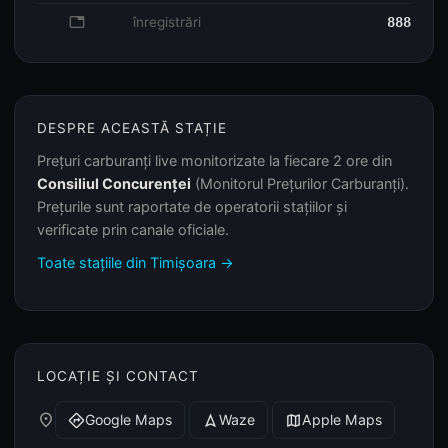
database
înregistrări
888
DESPRE ACEASTĂ STAȚIE
Prețuri carburanți live monitorizate la fiecare 2 ore din
Consiliul Concurenței
(Monitorul Prețurilor Carburanți).
Prețurile sunt raportate de operatorii stațiilor și
verificate prin canale oficiale.
Toate stațiile din Timișoara →
LOCAȚIE ȘI CONTACT
place
Google Maps
Waze
Apple Maps
directions
navigation
map