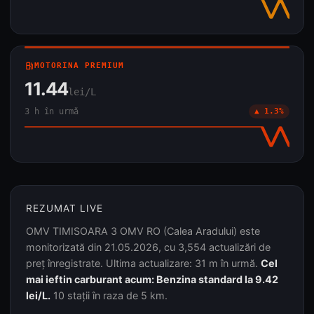
local_gas_station
MOTORINA PREMIUM
11.44
lei/L
3 h în urmă
▲ 1.3%
REZUMAT LIVE
OMV TIMISOARA 3 OMV RO (Calea Aradului) este
monitorizată din 21.05.2026, cu 3,554 actualizări de
preț înregistrate. Ultima actualizare: 31 m în urmă.
Cel
mai ieftin carburant acum: Benzina standard la 9.42
lei/L.
10 stații în raza de 5 km.