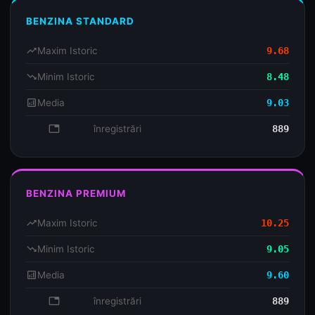
BENZINA STANDARD
trending_up
Maxim Istoric
9.68
trending_down
Minim Istoric
8.48
analytics
Media
9.03
database
înregistrări
889
BENZINA PREMIUM
trending_up
Maxim Istoric
10.25
trending_down
Minim Istoric
9.05
analytics
Media
9.60
database
înregistrări
889