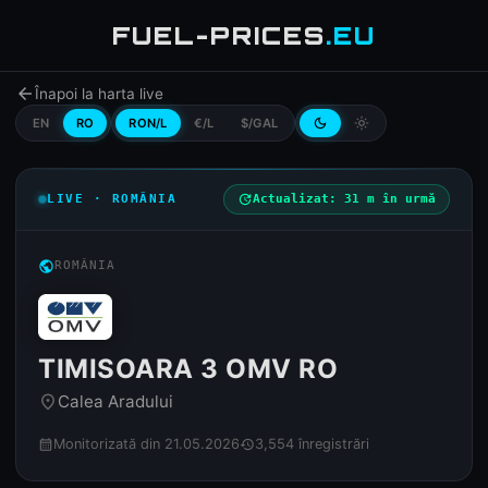
FUEL-PRICES
.EU
arrow_back
Înapoi la harta live
EN
RO
RON/L
€/L
$/GAL
dark_mode
light_mode
LIVE · ROMÂNIA
update
Actualizat: 31 m în urmă
public
ROMÂNIA
TIMISOARA 3 OMV RO
Calea Aradului
place
Monitorizată din 21.05.2026
3,554 înregistrări
calendar_month
history