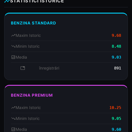
insights
STATISTICI ISTORICE
BENZINA STANDARD
trending_up
Maxim Istoric
9.68
trending_down
Minim Istoric
8.48
analytics
Media
9.03
database
înregistrări
891
BENZINA PREMIUM
trending_up
Maxim Istoric
10.25
trending_down
Minim Istoric
9.05
analytics
Media
9.60