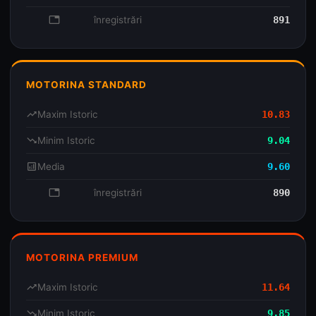
database
înregistrări
891
MOTORINA STANDARD
trending_up
Maxim Istoric
10.83
trending_down
Minim Istoric
9.04
analytics
Media
9.60
database
înregistrări
890
MOTORINA PREMIUM
trending_up
Maxim Istoric
11.64
trending_down
Minim Istoric
9.85