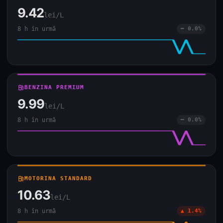
9.42
lei/L
8 h în urmă
━ 0.0%
local_gas_station
BENZINA PREMIUM
9.99
lei/L
8 h în urmă
━ 0.0%
local_gas_station
MOTORINA STANDARD
10.63
lei/L
8 h în urmă
▲ 1.4%