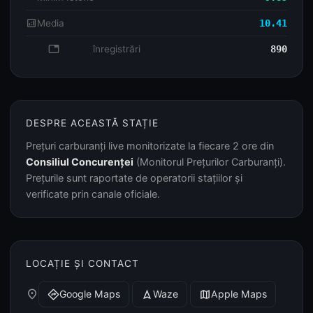
analytics
Media
10.41
database
înregistrări
890
DESPRE ACEASTĂ STAȚIE
Prețuri carburanți live monitorizate la fiecare 2 ore din
Consiliul Concurenței
(Monitorul Prețurilor Carburanți).
Prețurile sunt raportate de operatorii stațiilor și
verificate prin canale oficiale.
LOCAȚIE ȘI CONTACT
place
Google Maps
Waze
Apple Maps
directions
navigation
map