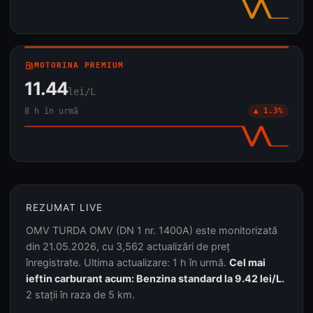
local_gas_station
MOTORINA PREMIUM
11.44
lei/L
8 h în urmă
▲ 1.3%
REZUMAT LIVE
OMV TURDA OMV (DN 1 nr. 1400A) este monitorizată
din 21.05.2026, cu 3,562 actualizări de preț
înregistrate. Ultima actualizare: 1 h în urmă.
Cel mai
ieftin carburant acum: Benzina standard la 9.42 lei/L.
2 stații în raza de 5 km.