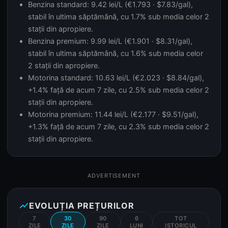
Benzina standard: 9.42 lei/L (€1.793 · $7.83/gal),
stabil în ultima săptămână, cu 1.7% sub media celor 2
stații din apropiere.
Benzina premium: 9.99 lei/L (€1.901 · $8.31/gal),
stabil în ultima săptămână, cu 1.6% sub media celor
2 stații din apropiere.
Motorina standard: 10.63 lei/L (€2.023 · $8.84/gal),
+1.4% față de acum 7 zile, cu 2.5% sub media celor 2
stații din apropiere.
Motorina premium: 11.44 lei/L (€2.177 · $9.51/gal),
+1.3% față de acum 7 zile, cu 2.3% sub media celor 2
stații din apropiere.
ADVERTISEMENT
show_chart
EVOLUȚIA PREȚURILOR
7
30
90
6
TOT
ZILE
ZILE
ZILE
LUNI
ISTORICUL