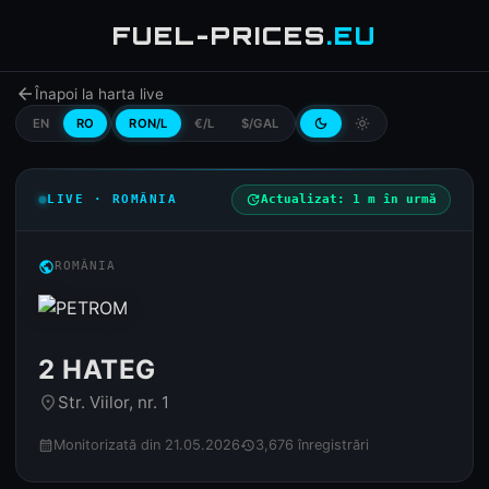
FUEL-PRICES
.EU
arrow_back
Înapoi la harta live
EN
RO
RON/L
€/L
$/GAL
dark_mode
light_mode
LIVE · ROMÂNIA
update
Actualizat: 1 m în urmă
public
ROMÂNIA
2 HATEG
Str. Viilor, nr. 1
place
Monitorizată din 21.05.2026
3,676 înregistrări
calendar_month
history