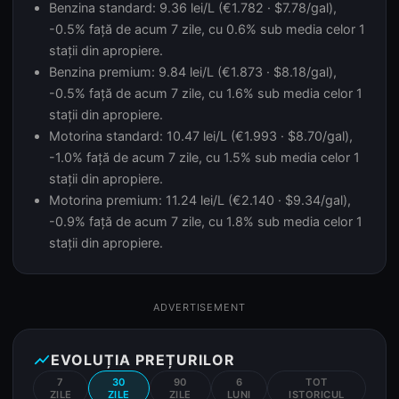
Benzina standard: 9.36 lei/L (€1.782 · $7.78/gal),
-0.5% față de acum 7 zile, cu 0.6% sub media celor 1
stații din apropiere.
Benzina premium: 9.84 lei/L (€1.873 · $8.18/gal),
-0.5% față de acum 7 zile, cu 1.6% sub media celor 1
stații din apropiere.
Motorina standard: 10.47 lei/L (€1.993 · $8.70/gal),
-1.0% față de acum 7 zile, cu 1.5% sub media celor 1
stații din apropiere.
Motorina premium: 11.24 lei/L (€2.140 · $9.34/gal),
-0.9% față de acum 7 zile, cu 1.8% sub media celor 1
stații din apropiere.
ADVERTISEMENT
show_chart
EVOLUȚIA PREȚURILOR
7
30
90
6
TOT
ZILE
ZILE
ZILE
LUNI
ISTORICUL