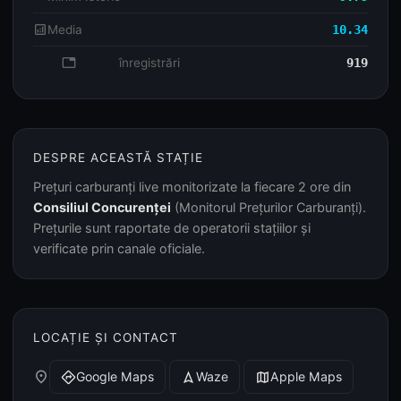
analytics
Media
10.34
database
înregistrări
919
DESPRE ACEASTĂ STAȚIE
Prețuri carburanți live monitorizate la fiecare 2 ore din
Consiliul Concurenței
(Monitorul Prețurilor Carburanți).
Prețurile sunt raportate de operatorii stațiilor și
verificate prin canale oficiale.
LOCAȚIE ȘI CONTACT
place
Google Maps
Waze
Apple Maps
directions
navigation
map