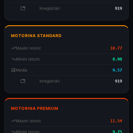
database
înregistrări
919
MOTORINA STANDARD
trending_up
Maxim Istoric
10.77
trending_down
Minim Istoric
8.98
analytics
Media
9.57
database
înregistrări
919
MOTORINA PREMIUM
trending_up
Maxim Istoric
11.54
trending_down
Minim Istoric
9.75