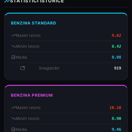
insights
STATISTICI ISTORICE
BENZINA STANDARD
trending_up
Maxim Istoric
9.62
trending_down
Minim Istoric
8.42
analytics
Media
8.98
database
înregistrări
919
BENZINA PREMIUM
trending_up
Maxim Istoric
10.10
trending_down
Minim Istoric
8.90
analytics
Media
9.46