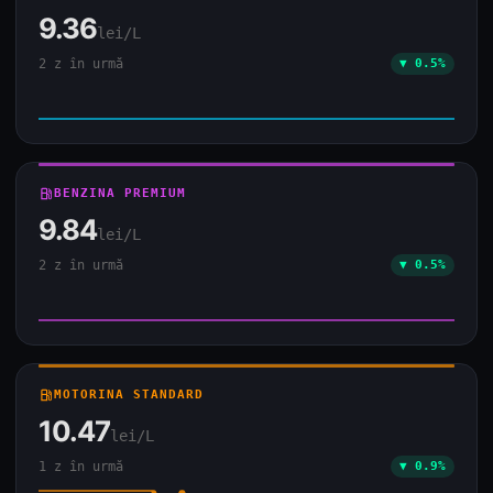
9.36
lei/L
2 z în urmă
▼ 0.5%
local_gas_station
BENZINA PREMIUM
9.84
lei/L
2 z în urmă
▼ 0.5%
local_gas_station
MOTORINA STANDARD
10.47
lei/L
1 z în urmă
▼ 0.9%