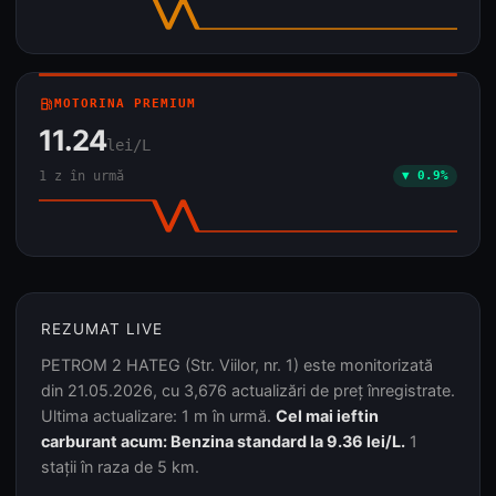
local_gas_station
MOTORINA PREMIUM
11.24
lei/L
1 z în urmă
▼ 0.9%
REZUMAT LIVE
PETROM 2 HATEG (Str. Viilor, nr. 1) este monitorizată
din 21.05.2026, cu 3,676 actualizări de preț înregistrate.
Ultima actualizare: 1 m în urmă.
Cel mai ieftin
carburant acum: Benzina standard la 9.36 lei/L.
1
stații în raza de 5 km.