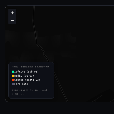
+
−
PREȚ BENZINA STANDARD
Ieftine (sub Q1)
Medii (Q1–Q3)
Scumpe (peste Q3)
Fără date
1396 stații în RO · med:
9.48 lei