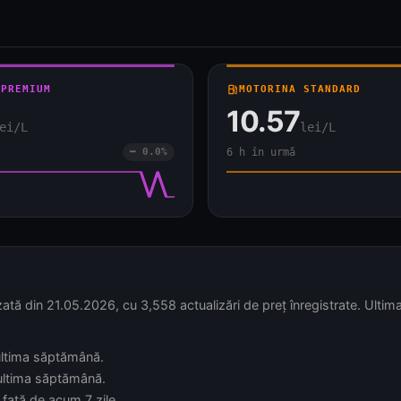
 PREMIUM
local_gas_station
MOTORINA STANDARD
10.57
ei/L
lei/L
━ 0.0%
6 h în urmă
ă din 21.05.2026, cu 3,558 actualizări de preț înregistrate. Ultima
 ultima săptămână.
 ultima săptămână.
 față de acum 7 zile.