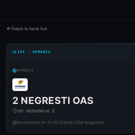
arrow_back
Înapoi la harta live
LIVE · ROMÂNIA
public
ROMÂNIA
2 NEGRESTI OAS
str. Victoriei nr. 2
place
Monitorizată din 21.05.2026
3,558 înregistrări
calendar_month
history