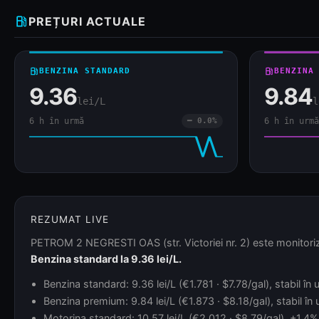
local_gas_station
PREȚURI ACTUALE
local_gas_station
BENZINA STANDARD
local_gas_station
BENZINA
9.36
9.84
lei/L
l
6 h în urmă
━ 0.0%
6 h în urmă
REZUMAT LIVE
PETROM 2 NEGRESTI OAS (str. Victoriei nr. 2) este monitorizat
Benzina standard la 9.36 lei/L.
Benzina standard: 9.36 lei/L (€1.781 · $7.78/gal), stabil în
Benzina premium: 9.84 lei/L (€1.873 · $8.18/gal), stabil în
Motorina standard: 10.57 lei/L (€2.012 · $8.79/gal), +1.4%