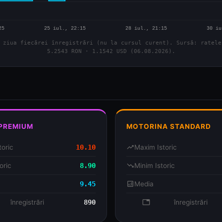
 ziua fiecărei înregistrări (nu la cursul curent). Sursă: ratele
5.2543 RON · 1.1542 USD (06.08.2026).
 PREMIUM
MOTORINA STANDARD
toric
10.10
trending_up
Maxim Istoric
oric
8.90
trending_down
Minim Istoric
9.45
analytics
Media
se
înregistrări
890
database
înregistrări