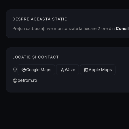
DESPRE ACEASTĂ STAȚIE
Prețuri carburanți live monitorizate la fiecare 2 ore din
Consil
LOCAȚIE ȘI CONTACT
place
Google Maps
Waze
Apple Maps
directions
navigation
map
petrom.ro
public