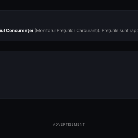
iul Concurenței
(Monitorul Prețurilor Carburanți). Prețurile sunt rapor
ADVERTISEMENT