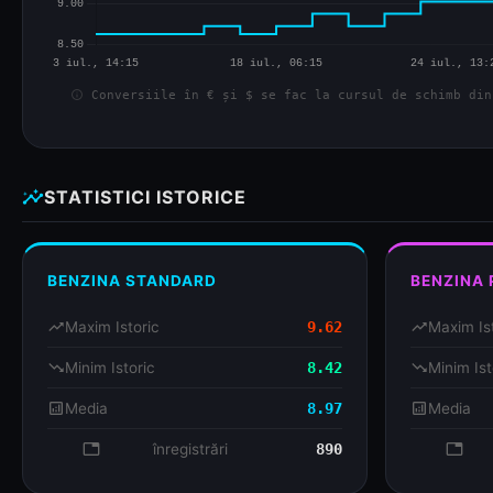
info
Conversiile în € și $ se fac la cursul de schimb din
insights
STATISTICI ISTORICE
BENZINA STANDARD
BENZINA
trending_up
Maxim Istoric
9.62
trending_up
Maxim Is
trending_down
Minim Istoric
8.42
trending_down
Minim Ist
analytics
Media
8.97
analytics
Media
database
înregistrări
890
databa