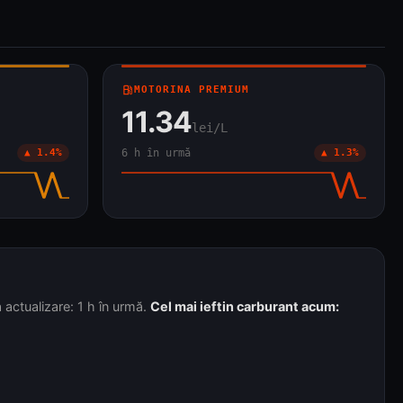
local_gas_station
MOTORINA PREMIUM
11.34
lei/L
▲ 1.4%
6 h în urmă
▲ 1.3%
 actualizare: 1 h în urmă.
Cel mai ieftin carburant acum: