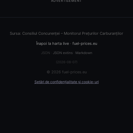
ADVERTISEMENT
Sursa: Consiliul Concurenței – Monitorul Prețurilor Carburanților
Înapoi la harta live
·
fuel-prices.eu
JSON ·
JSON extins
·
Markdown
(2026-08-07)
© 2026 fuel-prices.eu
Setări de confidențialitate și cookie-uri