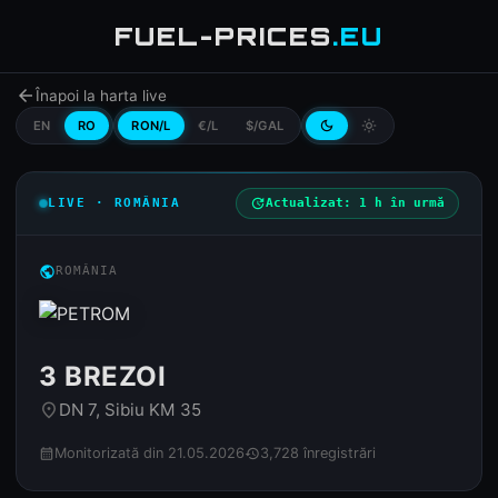
FUEL-PRICES
.EU
arrow_back
Înapoi la harta live
EN
RO
RON/L
€/L
$/GAL
dark_mode
light_mode
LIVE · ROMÂNIA
update
Actualizat: 1 h în urmă
public
ROMÂNIA
3 BREZOI
DN 7, Sibiu KM 35
place
Monitorizată din 21.05.2026
3,728 înregistrări
calendar_month
history