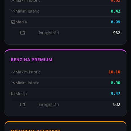
trending_up
Maxim Istoric
9.62
trending_down
Minim Istoric
8.42
analytics
Media
8.99
database
înregistrări
932
BENZINA PREMIUM
trending_up
Maxim Istoric
10.10
trending_down
Minim Istoric
8.90
analytics
Media
9.47
database
înregistrări
932