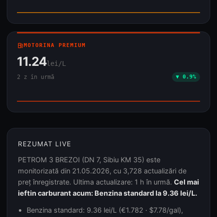
local_gas_station
MOTORINA PREMIUM
11.24
lei/L
2 z în urmă
▼ 0.9%
REZUMAT LIVE
PETROM 3 BREZOI (DN 7, Sibiu KM 35) este
monitorizată din 21.05.2026, cu 3,728 actualizări de
preț înregistrate. Ultima actualizare: 1 h în urmă.
Cel mai
ieftin carburant acum: Benzina standard la 9.36 lei/L.
Benzina standard: 9.36 lei/L (€1.782 · $7.78/gal),