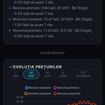
-0.5% față de acum 7 zile.
Benzina premium: 9.84 lei/L (€1.873 · $8.18/gal),
-0.5% față de acum 7 zile.
Motorina standard: 10.47 lei/L (€1.993 · $8.70/gal),
-1.0% față de acum 7 zile.
Motorina premium: 11.24 lei/L (€2.140 · $9.34/gal),
-0.9% față de acum 7 zile.
ADVERTISEMENT
show_chart
EVOLUȚIA PREȚURILOR
7
30
90
6
TOT
ZILE
ZILE
ZILE
LUNI
ISTORICUL