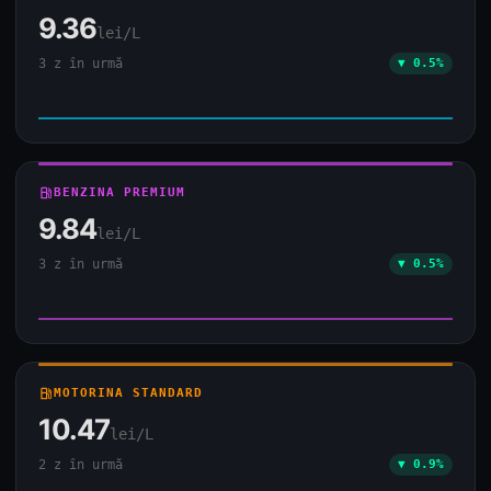
9.36
lei/L
3 z în urmă
▼ 0.5%
local_gas_station
BENZINA PREMIUM
9.84
lei/L
3 z în urmă
▼ 0.5%
local_gas_station
MOTORINA STANDARD
10.47
lei/L
2 z în urmă
▼ 0.9%