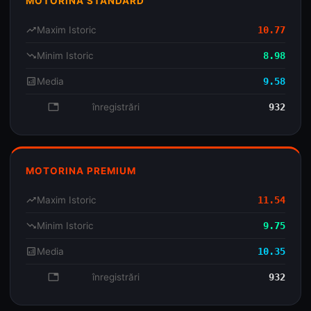
MOTORINA STANDARD
trending_up
Maxim Istoric
10.77
trending_down
Minim Istoric
8.98
analytics
Media
9.58
database
înregistrări
932
MOTORINA PREMIUM
trending_up
Maxim Istoric
11.54
trending_down
Minim Istoric
9.75
analytics
Media
10.35
database
înregistrări
932