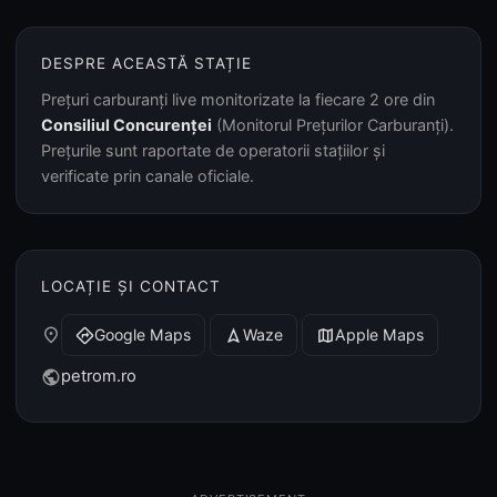
DESPRE ACEASTĂ STAȚIE
Prețuri carburanți live monitorizate la fiecare 2 ore din
Consiliul Concurenței
(Monitorul Prețurilor Carburanți).
Prețurile sunt raportate de operatorii stațiilor și
verificate prin canale oficiale.
LOCAȚIE ȘI CONTACT
place
Google Maps
Waze
Apple Maps
directions
navigation
map
petrom.ro
public