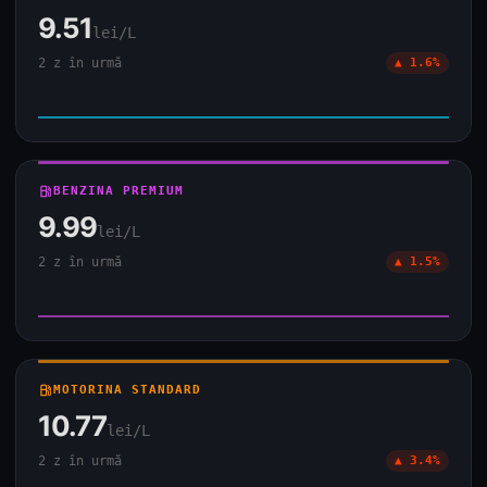
9.51
lei/L
2 z în urmă
▲ 1.6%
local_gas_station
BENZINA PREMIUM
9.99
lei/L
2 z în urmă
▲ 1.5%
local_gas_station
MOTORINA STANDARD
10.77
lei/L
2 z în urmă
▲ 3.4%