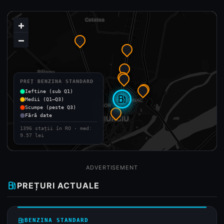
+
−
PREȚ BENZINA STANDARD
Ieftine (sub Q1)
local_gas_station
Medii (Q1–Q3)
Scumpe (peste Q3)
Fără date
1396 stații în RO · med:
9.57 lei
ADVERTISEMENT
local_gas_station
PREȚURI ACTUALE
local_gas_station
BENZINA STANDARD