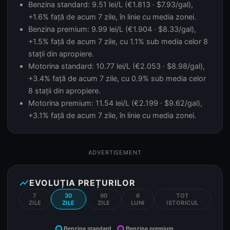
Benzina standard: 9.51 lei/L (€1.813 · $7.93/gal),
+1.6% față de acum 7 zile, în linie cu media zonei.
Benzina premium: 9.99 lei/L (€1.904 · $8.33/gal),
+1.5% față de acum 7 zile, cu 1.1% sub media celor 8
stații din apropiere.
Motorina standard: 10.77 lei/L (€2.053 · $8.98/gal),
+3.4% față de acum 7 zile, cu 0.9% sub media celor
8 stații din apropiere.
Motorina premium: 11.54 lei/L (€2.199 · $9.62/gal),
+3.1% față de acum 7 zile, în linie cu media zonei.
ADVERTISEMENT
show_chart
EVOLUȚIA PREȚURILOR
7
30
90
6
TOT
ZILE
ZILE
ZILE
LUNI
ISTORICUL