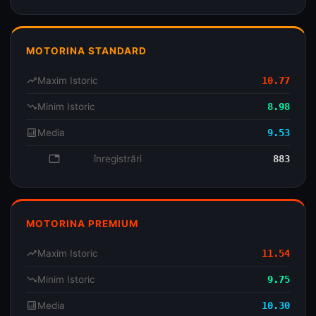
MOTORINA STANDARD
trending_up
Maxim Istoric
10.77
trending_down
Minim Istoric
8.98
analytics
Media
9.53
database
înregistrări
883
MOTORINA PREMIUM
trending_up
Maxim Istoric
11.54
trending_down
Minim Istoric
9.75
analytics
Media
10.30