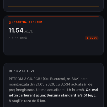
local_gas_station
MOTORINA PREMIUM
11.54
lei/L
2 z în urmă
▲ 3.1%
REZUMAT LIVE
PETROM 3 GIURGIU (Str. Bucuresti, nr. 86A) este
monitorizată din 21.05.2026, cu 3,534 actualizări de
preț înregistrate. Ultima actualizare: 1 h în urmă.
Cel mai
ieftin carburant acum: Benzina standard la 9.51 lei/L.
8 stații în raza de 5 km.