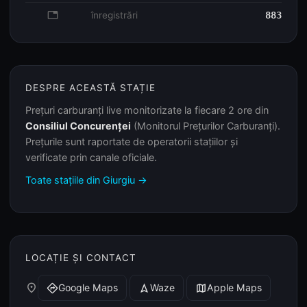
database
înregistrări
883
DESPRE ACEASTĂ STAȚIE
Prețuri carburanți live monitorizate la fiecare 2 ore din
Consiliul Concurenței
(Monitorul Prețurilor Carburanți).
Prețurile sunt raportate de operatorii stațiilor și
verificate prin canale oficiale.
Toate stațiile din Giurgiu →
LOCAȚIE ȘI CONTACT
place
Google Maps
Waze
Apple Maps
directions
navigation
map