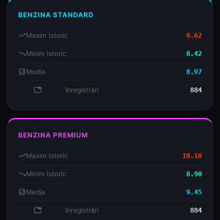
BENZINA STANDARD
trending_up
Maxim Istoric
9.62
trending_down
Minim Istoric
8.42
analytics
Media
8.97
database
înregistrări
884
BENZINA PREMIUM
trending_up
Maxim Istoric
10.10
trending_down
Minim Istoric
8.90
analytics
Media
9.45
database
înregistrări
884