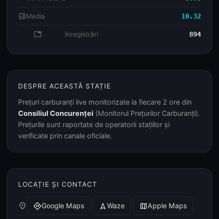
analytics
Media
10.32
database
înregistrări
894
DESPRE ACEASTĂ STAȚIE
Prețuri carburanți live monitorizate la fiecare 2 ore din
Consiliul Concurenței
(Monitorul Prețurilor Carburanți).
Prețurile sunt raportate de operatorii stațiilor și
verificate prin canale oficiale.
LOCAȚIE ȘI CONTACT
place
Google Maps
Waze
Apple Maps
directions
navigation
map