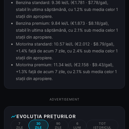
Benzina standard: 9.36 lei/L (€1.781 · $7.78/gal),
stabil în ultima săptămână, cu 1.2% sub media celor 1
stații din apropiere.
Benzina premium: 9.84 lei/L (€1.873 · $8.18/gal),
stabil în ultima săptămână, cu 2.1% sub media celor 1
stații din apropiere.
Motorina standard: 10.57 lei/L (€2.012 · $8.79/gal),
+1.4% față de acum 7 zile, cu 2.4% sub media celor 1
stații din apropiere.
Motorina premium: 11.34 lei/L (€2.158 · $9.43/gal),
+1.3% față de acum 7 zile, cu 2.1% sub media celor 1
stații din apropiere.
ADVERTISEMENT
show_chart
EVOLUȚIA PREȚURILOR
7
30
90
6
TOT
ZILE
ZILE
ZILE
LUNI
ISTORICUL