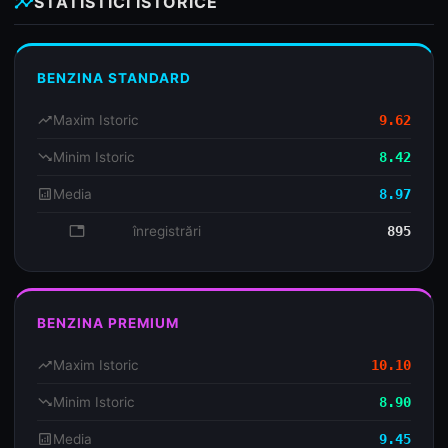
insights
STATISTICI ISTORICE
BENZINA STANDARD
trending_up
Maxim Istoric
9.62
trending_down
Minim Istoric
8.42
analytics
Media
8.97
database
înregistrări
895
BENZINA PREMIUM
trending_up
Maxim Istoric
10.10
trending_down
Minim Istoric
8.90
analytics
Media
9.45