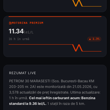
local_gas_station
MOTORINA PREMIUM
11.34
lei/L
16 h în urmă
▲ 1.3%
REZUMAT LIVE
PETROM 30 MARASESTI (Sos. Bucuresti-Bacau KM
203-205 nr. 2A) este monitorizată din 21.05.2026, cu
3,578 actualizări de preț înregistrate. Ultima actualizare:
1 h în urmă.
Cel mai ieftin carburant acum: Benzina
standard la 9.36 lei/L.
1 stații în raza de 5 km.