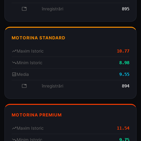
database
înregistrări
895
MOTORINA STANDARD
trending_up
Maxim Istoric
10.77
trending_down
Minim Istoric
8.98
analytics
Media
9.55
database
înregistrări
894
MOTORINA PREMIUM
trending_up
Maxim Istoric
11.54
trending_down
Minim Istoric
9.75