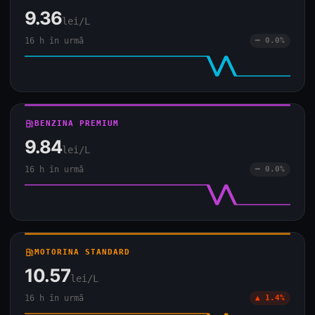
9.36
lei/L
16 h în urmă
━ 0.0%
local_gas_station
BENZINA PREMIUM
9.84
lei/L
16 h în urmă
━ 0.0%
local_gas_station
MOTORINA STANDARD
10.57
lei/L
16 h în urmă
▲ 1.4%