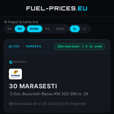
FUEL-PRICES
.EU
arrow_back
Înapoi la harta live
EN
RO
RON/L
€/L
$/GAL
dark_mode
light_mode
LIVE · ROMÂNIA
update
Actualizat: 1 h în urmă
public
ROMÂNIA
30 MARASESTI
Sos. Bucuresti-Bacau KM 203-205 nr. 2A
place
Monitorizată din 21.05.2026
3,578 înregistrări
calendar_month
history