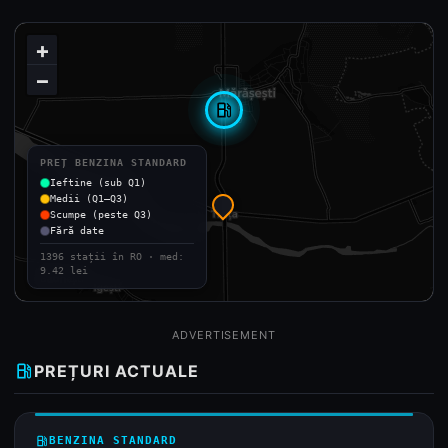
+
−
local_gas_station
PREȚ BENZINA STANDARD
Ieftine (sub Q1)
Medii (Q1–Q3)
Scumpe (peste Q3)
Fără date
1396 stații în RO · med:
9.42 lei
ADVERTISEMENT
local_gas_station
PREȚURI ACTUALE
local_gas_station
BENZINA STANDARD