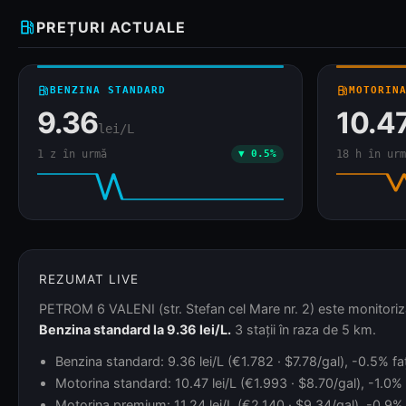
local_gas_station
PREȚURI ACTUALE
local_gas_station
BENZINA STANDARD
local_gas_station
MOTORIN
9.36
10.4
lei/L
1 z în urmă
▼ 0.5%
18 h în urm
REZUMAT LIVE
PETROM 6 VALENI (str. Stefan cel Mare nr. 2) este monitorizat
Benzina standard la 9.36 lei/L.
3 stații în raza de 5 km.
Benzina standard: 9.36 lei/L (€1.782 · $7.78/gal), -0.5% faț
Motorina standard: 10.47 lei/L (€1.993 · $8.70/gal), -1.0% 
Motorina premium: 11.24 lei/L (€2.140 · $9.34/gal), -0.9% 