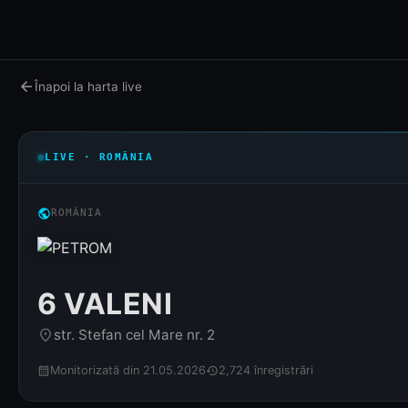
arrow_back
Înapoi la harta live
LIVE · ROMÂNIA
public
ROMÂNIA
6 VALENI
str. Stefan cel Mare nr. 2
place
Monitorizată din 21.05.2026
2,724 înregistrări
calendar_month
history