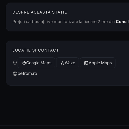
DESPRE ACEASTĂ STAȚIE
Prețuri carburanți live monitorizate la fiecare 2 ore din
Consil
LOCAȚIE ȘI CONTACT
place
Google Maps
Waze
Apple Maps
directions
navigation
map
petrom.ro
public