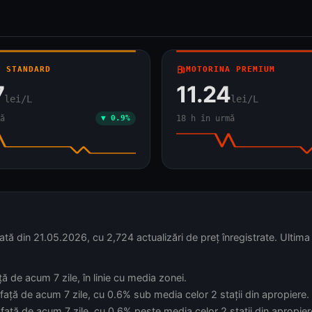
A STANDARD
local_gas_station
MOTORINA PREMIUM
7
11.24
lei/L
lei/L
ă
▼ 0.9%
18 h în urmă
ă din 21.05.2026, cu 2,724 actualizări de preț înregistrate. Ultima 
ă de acum 7 zile, în linie cu media zonei.
față de acum 7 zile, cu 0.6% sub media celor 2 stații din apropiere.
față de acum 7 zile, cu 0.6% peste media celor 2 stații din apropier