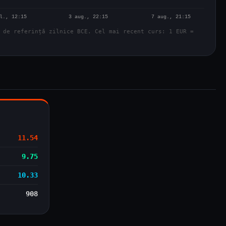
 de referință zilnice BCE. Cel mai recent curs: 1 EUR =
11.54
9.75
10.33
908