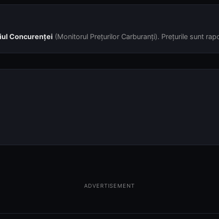
iul Concurenței
(Monitorul Prețurilor Carburanți). Prețurile sunt rapor
ADVERTISEMENT