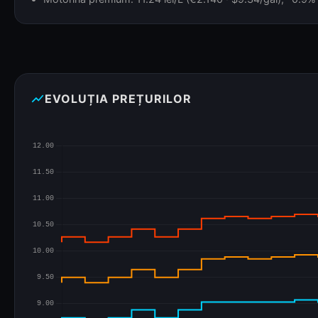
show_chart
EVOLUȚIA PREȚURILOR