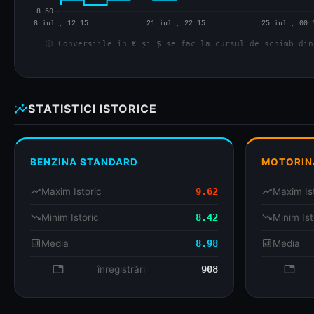
info
Conversiile în € și $ se fac la cursul de schimb din
insights
STATISTICI ISTORICE
BENZINA STANDARD
MOTORIN
trending_up
Maxim Istoric
9.62
trending_up
Maxim Is
trending_down
Minim Istoric
8.42
trending_down
Minim Ist
analytics
Media
8.98
analytics
Media
database
înregistrări
908
databa