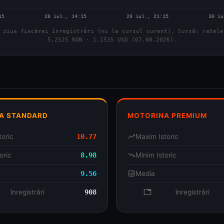
 ziua fiecărei înregistrări (nu la cursul curent). Sursă: ratele
5.2525 RON · 1.1535 USD (07.08.2026).
A STANDARD
MOTORINA PREMIUM
toric
10.77
trending_up
Maxim Istoric
oric
8.98
trending_down
Minim Istoric
9.56
analytics
Media
se
înregistrări
908
database
înregistrări